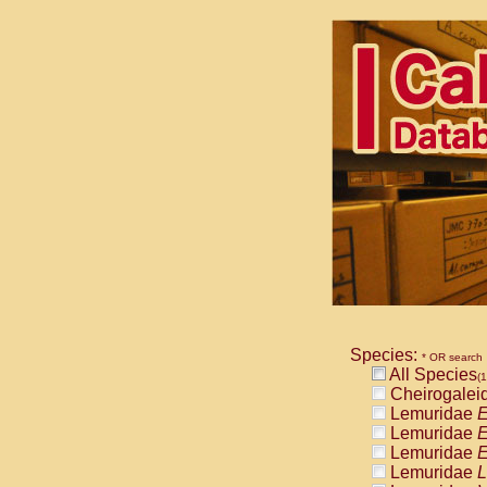
Species:
* OR search
All Species
(1
Cheirogalei
Lemuridae
E
Lemuridae
E
Lemuridae
E
Lemuridae
L