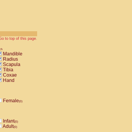
Go to top of this page.
ch
Mandible
Radius
Scapula
Tibia
Coxae
Hand
Female
(0)
Infant
(0)
Adult
(0)