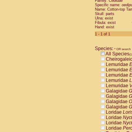
Family: Cebidae
Cebidae
Sa
Specific name:
oedip
Cebidae
Sa
Name: Cotton-top Ta
Cebidae
Sag
Skull: parts
Cebidae
Sa
Ulna: exist
Fibula: exist
Cebidae
Sag
Hand: exist
Cebidae
Sa
Cebidae
Aot
1 - 1 of 1
Cebidae
Ceb
Cebidae
Ceb
Species:
Cebidae
Ce
* OR search
All Species
Cebidae
Ceb
(1
Cheirogalei
Cebidae
Ce
Lemuridae
E
Cebidae
Sai
Lemuridae
E
Cebidae
Sai
Lemuridae
E
Atelidae
Alo
Lemuridae
L
Atelidae
Alo
Lemuridae
V
Atelidae
Alo
Galagidae
G
Atelidae
Alo
Galagidae
G
Atelidae
Ate
Galagidae
O
Atelidae
Ate
Galagidae
G
Atelidae
Ate
Loridae
Lori
Atelidae
Ate
Loridae
Nyc
Atelidae
Lag
Loridae
Nyc
Atelidae
Lag
Loridae
Pero
Pitheciidae