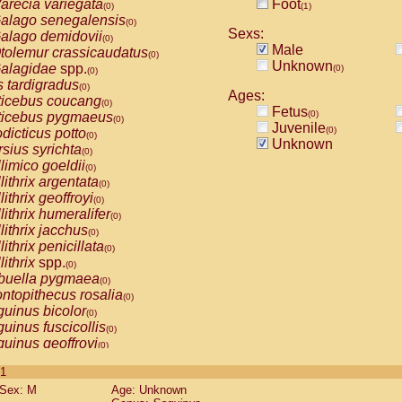
arecia variegata
Foot
(0)
(1)
alago senegalensis
(0)
Sexs:
alago demidovii
(0)
Male
tolemur crassicaudatus
(0)
Unknown
alagidae
spp.
(0)
(0)
s tardigradus
(0)
Ages:
ticebus coucang
(0)
Fetus
(0)
ticebus pygmaeus
(0)
Juvenile
(0)
dicticus potto
(0)
Unknown
rsius syrichta
(0)
limico goeldii
(0)
lithrix argentata
(0)
lithrix geoffroyi
(0)
lithrix humeralifer
(0)
lithrix jacchus
(0)
lithrix penicillata
(0)
lithrix
spp.
(0)
buella pygmaea
(0)
ntopithecus rosalia
(0)
uinus bicolor
(0)
uinus fuscicollis
(0)
uinus geoffroyi
(0)
uinus imperator
(0)
 1
uinus labiatus
(0)
Sex: M
Age: Unknown
guinus leucopus
(0)