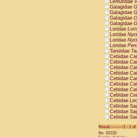
Lemuridae
V
Galagidae
G
Galagidae
G
Galagidae
O
Galagidae
G
Loridae
Lori
Loridae
Nyc
Loridae
Nyc
Loridae
Pero
Tarsiidae
Ta
Cebidae
Cal
Cebidae
Cal
Cebidae
Cal
Cebidae
Cal
Cebidae
Cal
Cebidae
Cal
Cebidae
Cal
Cebidae
Ce
Cebidae
Leo
Cebidae
Sag
Cebidae
Sag
Cebidae
Sag
Cebidae
Sag
Result-----------1 - 1 of
Cebidae
Sag
No: 02220
Cebidae
Sa