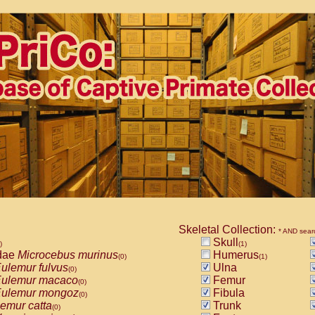
Skeletal Collection:
* AND sear
Skull
)
(1)
dae
Microcebus murinus
Humerus
(0)
(1)
ulemur fulvus
Ulna
(0)
ulemur macaco
Femur
(0)
ulemur mongoz
Fibula
(0)
emur catta
Trunk
(0)