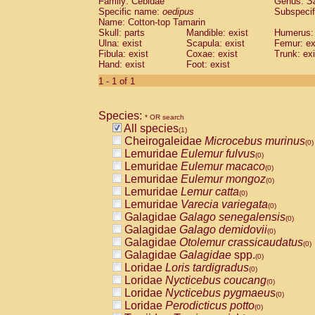
Family: Cebidae
Genus:
S
Cebidae
Saguinus midas
(0)
Specific name:
oedipus
Subspecif
Cebidae
Saguinus mystax
(0)
Name: Cotton-top Tamarin
Cebidae
Saguinus nigricollis
Skull: parts
Mandible: exist
(0)
Humerus: 
Cebidae
Saguinus oedipus
Ulna: exist
Scapula: exist
Femur: ex
(1)
Fibula: exist
Coxae: exist
Trunk: exi
Cebidae
Saguinus weddelli
(0)
Hand: exist
Foot: exist
Cebidae
Saguinus
spp.
(0)
Cebidae
Aotus trivirgatus
1 - 1 of 1
(0)
Cebidae
Cebus albifrons
(0)
Cebidae
Cebus apella
(0)
Species:
Cebidae
Cebus capucinus
* OR search
(0)
All species
Cebidae
Cebus nigrivittatus
(1)
(0)
Cheirogaleidae
Microcebus murinus
Cebidae
Cebus
spp.
(0)
(0)
Lemuridae
Eulemur fulvus
Cebidae
Saimiri boliviensis
(0)
(0)
Lemuridae
Eulemur macaco
Cebidae
Saimiri sciureus
(0)
(0)
Lemuridae
Eulemur mongoz
Atelidae
Alouatta caraya
(0)
(0)
Lemuridae
Lemur catta
Atelidae
Alouatta fusca
(0)
(0)
Lemuridae
Varecia variegata
Atelidae
Alouatta seniculus
(0)
(0)
Galagidae
Galago senegalensis
Atelidae
Alouatta
spp.
(0)
(0)
Galagidae
Galago demidovii
Atelidae
Ateles belzebuth
(0)
(0)
Galagidae
Otolemur crassicaudatus
Atelidae
Ateles geoffroyi
(0)
(0)
Galagidae
Galagidae
spp.
Atelidae
Ateles paniscus
(0)
(0)
Loridae
Loris tardigradus
Atelidae
Ateles
spp.
(0)
(0)
Loridae
Nycticebus coucang
Atelidae
Lagothrix lagothricha
(0)
(0)
Loridae
Nycticebus pygmaeus
Atelidae
Lagothrix lagothricha cana
(0)
(0)
Loridae
Perodicticus potto
Pitheciidae
Cacajao calvus rubicundu
(0)