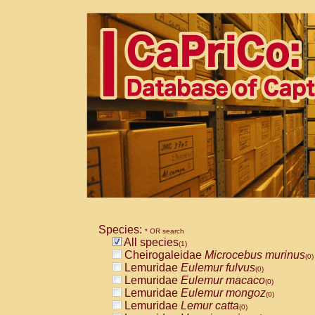
Species:
* OR search
All species
(1)
Cheirogaleidae
Microcebus murinus
(0)
Lemuridae
Eulemur fulvus
(0)
Lemuridae
Eulemur macaco
(0)
Lemuridae
Eulemur mongoz
(0)
Lemuridae
Lemur catta
(0)