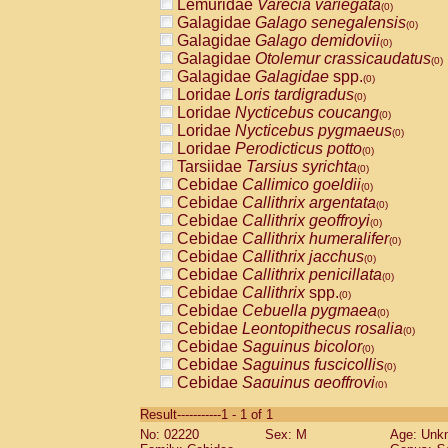
Lemuridae
Varecia variegata
(0)
Galagidae
Galago senegalensis
(0)
Galagidae
Galago demidovii
(0)
Galagidae
Otolemur crassicaudatus
(0)
Galagidae
Galagidae
spp.
(0)
Loridae
Loris tardigradus
(0)
Loridae
Nycticebus coucang
(0)
Loridae
Nycticebus pygmaeus
(0)
Loridae
Perodicticus potto
(0)
Tarsiidae
Tarsius syrichta
(0)
Cebidae
Callimico goeldii
(0)
Cebidae
Callithrix argentata
(0)
Cebidae
Callithrix geoffroyi
(0)
Cebidae
Callithrix humeralifer
(0)
Cebidae
Callithrix jacchus
(0)
Cebidae
Callithrix penicillata
(0)
Cebidae
Callithrix
spp.
(0)
Cebidae
Cebuella pygmaea
(0)
Cebidae
Leontopithecus rosalia
(0)
Cebidae
Saguinus bicolor
(0)
Cebidae
Saguinus fuscicollis
(0)
Cebidae
Saguinus geoffroyi
(0)
Cebidae
Saguinus imperator
(0)
Result-----------1 - 1 of 1
Cebidae
Saguinus labiatus
(0)
No: 02220
Sex: M
Age: Unk
Cebidae
Saguinus leucopus
(0)