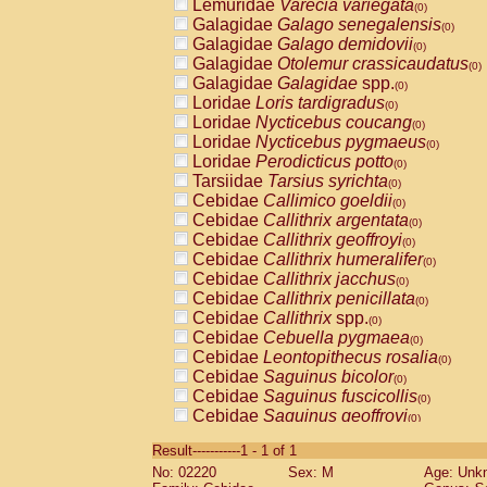
Lemuridae
Varecia variegata
(0)
Galagidae
Galago senegalensis
(0)
Galagidae
Galago demidovii
(0)
Galagidae
Otolemur crassicaudatus
(0)
Galagidae
Galagidae
spp.
(0)
Loridae
Loris tardigradus
(0)
Loridae
Nycticebus coucang
(0)
Loridae
Nycticebus pygmaeus
(0)
Loridae
Perodicticus potto
(0)
Tarsiidae
Tarsius syrichta
(0)
Cebidae
Callimico goeldii
(0)
Cebidae
Callithrix argentata
(0)
Cebidae
Callithrix geoffroyi
(0)
Cebidae
Callithrix humeralifer
(0)
Cebidae
Callithrix jacchus
(0)
Cebidae
Callithrix penicillata
(0)
Cebidae
Callithrix
spp.
(0)
Cebidae
Cebuella pygmaea
(0)
Cebidae
Leontopithecus rosalia
(0)
Cebidae
Saguinus bicolor
(0)
Cebidae
Saguinus fuscicollis
(0)
Cebidae
Saguinus geoffroyi
(0)
Cebidae
Saguinus imperator
(0)
Result-----------1 - 1 of 1
Cebidae
Saguinus labiatus
(0)
No: 02220
Sex: M
Age: Unk
Cebidae
Saguinus leucopus
(0)