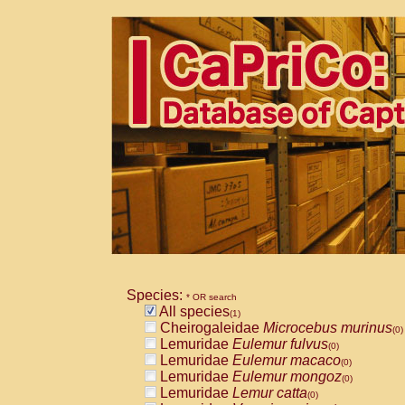
Species:
* OR search
All species
(1)
Cheirogaleidae
Microcebus murinus
(0)
Lemuridae
Eulemur fulvus
(0)
Lemuridae
Eulemur macaco
(0)
Lemuridae
Eulemur mongoz
(0)
Lemuridae
Lemur catta
(0)