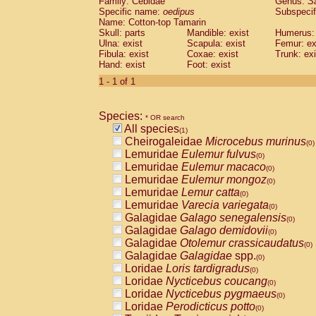
Family: Cebidae
Genus:
S
Cebidae
Saguinus midas
(0)
Specific name:
oedipus
Subspecif
Cebidae
Saguinus mystax
(0)
Name: Cotton-top Tamarin
Cebidae
Saguinus nigricollis
Skull: parts
Mandible: exist
(0)
Humerus: 
Cebidae
Saguinus oedipus
Ulna: exist
Scapula: exist
Femur: ex
(1)
Fibula: exist
Coxae: exist
Trunk: exi
Cebidae
Saguinus weddelli
(0)
Hand: exist
Foot: exist
Cebidae
Saguinus
spp.
(0)
Cebidae
Aotus trivirgatus
1 - 1 of 1
(0)
Cebidae
Cebus albifrons
(0)
Cebidae
Cebus apella
(0)
Species:
Cebidae
Cebus capucinus
* OR search
(0)
All species
Cebidae
Cebus nigrivittatus
(1)
(0)
Cheirogaleidae
Microcebus murinus
Cebidae
Cebus
spp.
(0)
(0)
Lemuridae
Eulemur fulvus
Cebidae
Saimiri boliviensis
(0)
(0)
Lemuridae
Eulemur macaco
Cebidae
Saimiri sciureus
(0)
(0)
Lemuridae
Eulemur mongoz
Atelidae
Alouatta caraya
(0)
(0)
Lemuridae
Lemur catta
Atelidae
Alouatta fusca
(0)
(0)
Lemuridae
Varecia variegata
Atelidae
Alouatta seniculus
(0)
(0)
Galagidae
Galago senegalensis
Atelidae
Alouatta
spp.
(0)
(0)
Galagidae
Galago demidovii
Atelidae
Ateles belzebuth
(0)
(0)
Galagidae
Otolemur crassicaudatus
Atelidae
Ateles geoffroyi
(0)
(0)
Galagidae
Galagidae
spp.
Atelidae
Ateles paniscus
(0)
(0)
Loridae
Loris tardigradus
Atelidae
Ateles
spp.
(0)
(0)
Loridae
Nycticebus coucang
Atelidae
Lagothrix lagothricha
(0)
(0)
Loridae
Nycticebus pygmaeus
Atelidae
Lagothrix lagothricha cana
(0)
(0)
Loridae
Perodicticus potto
Pitheciidae
Cacajao calvus rubicundu
(0)