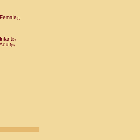
Female
(0)
Infant
(0)
Adult
(0)