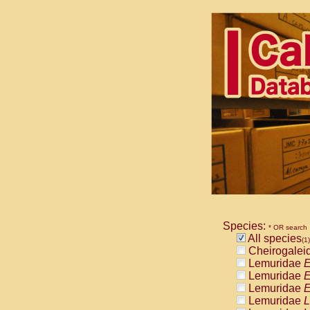
Species:
* OR search
All species
(1)
Cheirogalei
Lemuridae
E
Lemuridae
E
Lemuridae
E
Lemuridae
L