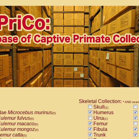
Skeletal Collection:
* AND sear
Skull
(1)
dae
Microcebus murinus
Humerus
(0)
ulemur fulvus
Ulna
(0)
(1)
ulemur macaco
Femur
(0)
ulemur mongoz
Fibula
(0)
emur catta
Trunk
(0)