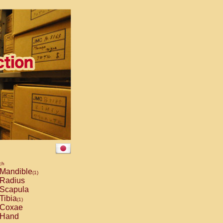
ch
Mandible
(1)
Radius
Scapula
Tibia
(1)
Coxae
Hand