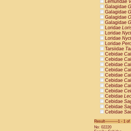
Lemuridae
V
Galagidae
G
Galagidae
G
Galagidae
O
Galagidae
G
Loridae
Lori
Loridae
Nyc
Loridae
Nyc
Loridae
Pero
Tarsiidae
Ta
Cebidae
Cal
Cebidae
Cal
Cebidae
Cal
Cebidae
Cal
Cebidae
Cal
Cebidae
Cal
Cebidae
Cal
Cebidae
Ce
Cebidae
Leo
Cebidae
Sag
Cebidae
Sag
Cebidae
Sag
Cebidae
Sag
Result-----------1 - 1 of
Cebidae
Sag
No: 02220
Cebidae
Sa