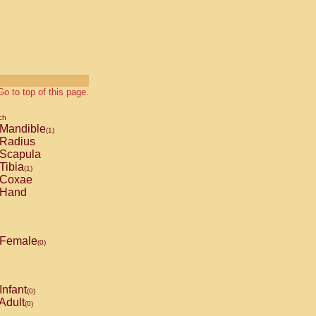
Go to top of this page.
ch
Mandible
(1)
Radius
Scapula
Tibia
(1)
Coxae
Hand
Female
(0)
Infant
(0)
Adult
(0)