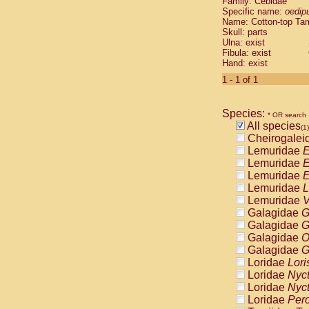
Family: Cebidae
Cebidae
Sa
Specific name:
oedip
Cebidae
Sa
Name: Cotton-top Ta
Cebidae
Sag
Skull: parts
Cebidae
Sa
Ulna: exist
Fibula: exist
Cebidae
Sag
Hand: exist
Cebidae
Sa
Cebidae
Aot
1 - 1 of 1
Cebidae
Ceb
Cebidae
Ceb
Species:
Cebidae
Ce
* OR search
All species
Cebidae
Ceb
(1)
Cheirogalei
Cebidae
Ce
Lemuridae
E
Cebidae
Sai
Lemuridae
E
Cebidae
Sai
Lemuridae
E
Atelidae
Alo
Lemuridae
L
Atelidae
Alo
Lemuridae
V
Atelidae
Alo
Galagidae
G
Atelidae
Alo
Galagidae
G
Atelidae
Ate
Galagidae
O
Atelidae
Ate
Galagidae
G
Atelidae
Ate
Loridae
Lori
Atelidae
Ate
Loridae
Nyc
Atelidae
Lag
Loridae
Nyc
Atelidae
Lag
Loridae
Pero
Pitheciidae