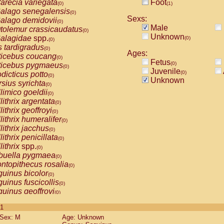
arecia variegata
Foot
(0)
(1)
alago senegalensis
(0)
Sexs:
alago demidovii
(0)
Male
tolemur crassicaudatus
(0)
Unknown
alagidae
spp.
(0)
(0)
s tardigradus
(0)
Ages:
ticebus coucang
(0)
Fetus
(0)
ticebus pygmaeus
(0)
Juvenile
(0)
dicticus potto
(0)
Unknown
rsius syrichta
(0)
limico goeldii
(0)
lithrix argentata
(0)
lithrix geoffroyi
(0)
lithrix humeralifer
(0)
lithrix jacchus
(0)
lithrix penicillata
(0)
lithrix
spp.
(0)
buella pygmaea
(0)
ntopithecus rosalia
(0)
uinus bicolor
(0)
uinus fuscicollis
(0)
uinus geoffroyi
(0)
uinus imperator
(0)
 1
uinus labiatus
(0)
Sex: M
Age: Unknown
guinus leucopus
(0)