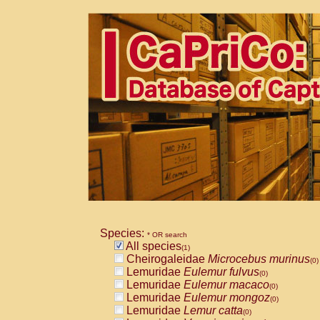
Species:
* OR search
All species
(1)
Cheirogaleidae
Microcebus murinus
(0)
Lemuridae
Eulemur fulvus
(0)
Lemuridae
Eulemur macaco
(0)
Lemuridae
Eulemur mongoz
(0)
Lemuridae
Lemur catta
(0)