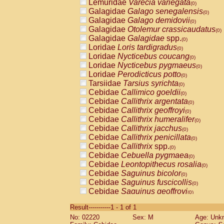
Lemuridae
Varecia variegata
(0)
Galagidae
Galago senegalensis
(0)
Galagidae
Galago demidovii
(0)
Galagidae
Otolemur crassicaudatus
(0)
Galagidae
Galagidae
spp.
(0)
Loridae
Loris tardigradus
(0)
Loridae
Nycticebus coucang
(0)
Loridae
Nycticebus pygmaeus
(0)
Loridae
Perodicticus potto
(0)
Tarsiidae
Tarsius syrichta
(0)
Cebidae
Callimico goeldii
(0)
Cebidae
Callithrix argentata
(0)
Cebidae
Callithrix geoffroyi
(0)
Cebidae
Callithrix humeralifer
(0)
Cebidae
Callithrix jacchus
(0)
Cebidae
Callithrix penicillata
(0)
Cebidae
Callithrix
spp.
(0)
Cebidae
Cebuella pygmaea
(0)
Cebidae
Leontopithecus rosalia
(0)
Cebidae
Saguinus bicolor
(0)
Cebidae
Saguinus fuscicollis
(0)
Cebidae
Saguinus geoffroyi
(0)
Cebidae
Saguinus imperator
(0)
Result-----------1 - 1 of 1
Cebidae
Saguinus labiatus
(0)
No: 02220
Sex: M
Age: Unk
Cebidae
Saguinus leucopus
(0)