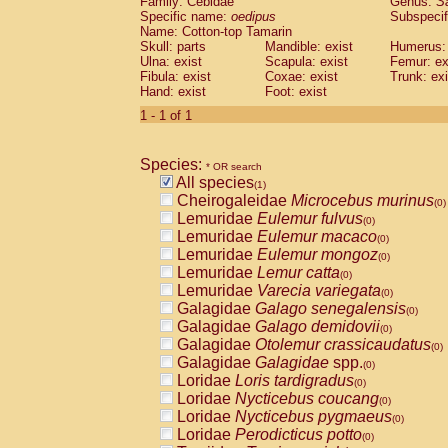
Family: Cebidae
Genus:
S
Cebidae
Saguinus midas
(0)
Specific name:
oedipus
Subspecif
Cebidae
Saguinus mystax
(0)
Name: Cotton-top Tamarin
Cebidae
Saguinus nigricollis
Skull: parts
Mandible: exist
(0)
Humerus: 
Cebidae
Saguinus oedipus
Ulna: exist
Scapula: exist
Femur: ex
(1)
Fibula: exist
Coxae: exist
Trunk: exi
Cebidae
Saguinus weddelli
(0)
Hand: exist
Foot: exist
Cebidae
Saguinus
spp.
(0)
Cebidae
Aotus trivirgatus
1 - 1 of 1
(0)
Cebidae
Cebus albifrons
(0)
Cebidae
Cebus apella
(0)
Species:
Cebidae
Cebus capucinus
* OR search
(0)
All species
Cebidae
Cebus nigrivittatus
(1)
(0)
Cheirogaleidae
Microcebus murinus
Cebidae
Cebus
spp.
(0)
(0)
Lemuridae
Eulemur fulvus
Cebidae
Saimiri boliviensis
(0)
(0)
Lemuridae
Eulemur macaco
Cebidae
Saimiri sciureus
(0)
(0)
Lemuridae
Eulemur mongoz
Atelidae
Alouatta caraya
(0)
(0)
Lemuridae
Lemur catta
Atelidae
Alouatta fusca
(0)
(0)
Lemuridae
Varecia variegata
Atelidae
Alouatta seniculus
(0)
(0)
Galagidae
Galago senegalensis
Atelidae
Alouatta
spp.
(0)
(0)
Galagidae
Galago demidovii
Atelidae
Ateles belzebuth
(0)
(0)
Galagidae
Otolemur crassicaudatus
Atelidae
Ateles geoffroyi
(0)
(0)
Galagidae
Galagidae
spp.
Atelidae
Ateles paniscus
(0)
(0)
Loridae
Loris tardigradus
Atelidae
Ateles
spp.
(0)
(0)
Loridae
Nycticebus coucang
Atelidae
Lagothrix lagothricha
(0)
(0)
Loridae
Nycticebus pygmaeus
Atelidae
Lagothrix lagothricha cana
(0)
(0)
Loridae
Perodicticus potto
Pitheciidae
Cacajao calvus rubicundu
(0)