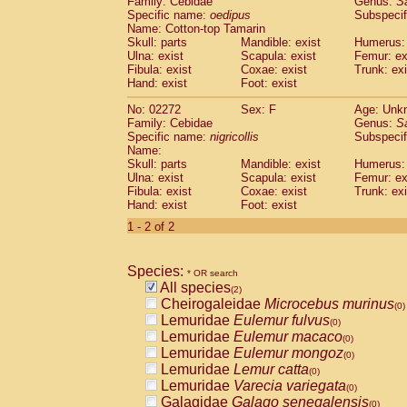
Family: Cebidae
Genus:
S
Cebidae
Saguinus midas
(0)
Specific name:
oedipus
Subspecif
Cebidae
Saguinus mystax
(0)
Name: Cotton-top Tamarin
Cebidae
Saguinus nigricollis
Skull: parts
Mandible: exist
(1)
Humerus: 
Cebidae
Saguinus oedipus
Ulna: exist
Scapula: exist
Femur: ex
(1)
Fibula: exist
Coxae: exist
Trunk: exi
Cebidae
Saguinus weddelli
(0)
Hand: exist
Foot: exist
Cebidae
Saguinus
spp.
(0)
Cebidae
Aotus trivirgatus
(0)
No: 02272
Sex: F
Age: Unk
Cebidae
Cebus albifrons
Family: Cebidae
Genus:
S
(0)
Cebidae
Cebus apella
Specific name:
nigricollis
Subspecif
(0)
Name:
Cebidae
Cebus capucinus
(0)
Skull: parts
Mandible: exist
Humerus: 
Cebidae
Cebus nigrivittatus
(0)
Ulna: exist
Scapula: exist
Femur: ex
Cebidae
Cebus
spp.
(0)
Fibula: exist
Coxae: exist
Trunk: exi
Cebidae
Saimiri boliviensis
Hand: exist
Foot: exist
(0)
Cebidae
Saimiri sciureus
(0)
1 - 2 of 2
Atelidae
Alouatta caraya
(0)
Atelidae
Alouatta fusca
(0)
Atelidae
Alouatta seniculus
Species:
(0)
* OR search
Atelidae
Alouatta
spp.
All species
(0)
(2)
Atelidae
Ateles belzebuth
Cheirogaleidae
Microcebus murinus
(0)
(0)
Atelidae
Ateles geoffroyi
Lemuridae
Eulemur fulvus
(0)
(0)
Atelidae
Ateles paniscus
Lemuridae
Eulemur macaco
(0)
(0)
Atelidae
Ateles
spp.
Lemuridae
Eulemur mongoz
(0)
(0)
Atelidae
Lagothrix lagothricha
Lemuridae
Lemur catta
(0)
(0)
Atelidae
Lagothrix lagothricha cana
Lemuridae
Varecia variegata
(0)
(0)
Pitheciidae
Cacajao calvus rubicundu
Galagidae
Galago senegalensis
(0)