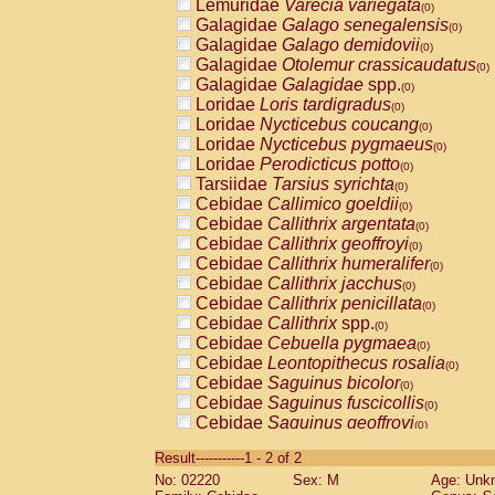
Lemuridae
Varecia variegata
(0)
Galagidae
Galago senegalensis
(0)
Galagidae
Galago demidovii
(0)
Galagidae
Otolemur crassicaudatus
(0)
Galagidae
Galagidae
spp.
(0)
Loridae
Loris tardigradus
(0)
Loridae
Nycticebus coucang
(0)
Loridae
Nycticebus pygmaeus
(0)
Loridae
Perodicticus potto
(0)
Tarsiidae
Tarsius syrichta
(0)
Cebidae
Callimico goeldii
(0)
Cebidae
Callithrix argentata
(0)
Cebidae
Callithrix geoffroyi
(0)
Cebidae
Callithrix humeralifer
(0)
Cebidae
Callithrix jacchus
(0)
Cebidae
Callithrix penicillata
(0)
Cebidae
Callithrix
spp.
(0)
Cebidae
Cebuella pygmaea
(0)
Cebidae
Leontopithecus rosalia
(0)
Cebidae
Saguinus bicolor
(0)
Cebidae
Saguinus fuscicollis
(0)
Cebidae
Saguinus geoffroyi
(0)
Cebidae
Saguinus imperator
(0)
Result-----------1 - 2 of 2
Cebidae
Saguinus labiatus
(0)
No: 02220
Sex: M
Age: Unk
Cebidae
Saguinus leucopus
(0)