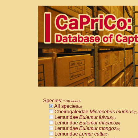
Species:
* OR search
All species
(2)
Cheirogaleidae
Microcebus murinus
(0)
Lemuridae
Eulemur fulvus
(0)
Lemuridae
Eulemur macaco
(0)
Lemuridae
Eulemur mongoz
(0)
Lemuridae
Lemur catta
(0)