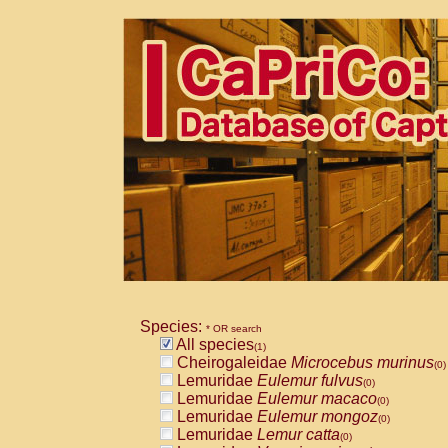
Species:
* OR search
All species
(1)
Cheirogaleidae
Microcebus murinus
(0)
Lemuridae
Eulemur fulvus
(0)
Lemuridae
Eulemur macaco
(0)
Lemuridae
Eulemur mongoz
(0)
Lemuridae
Lemur catta
(0)