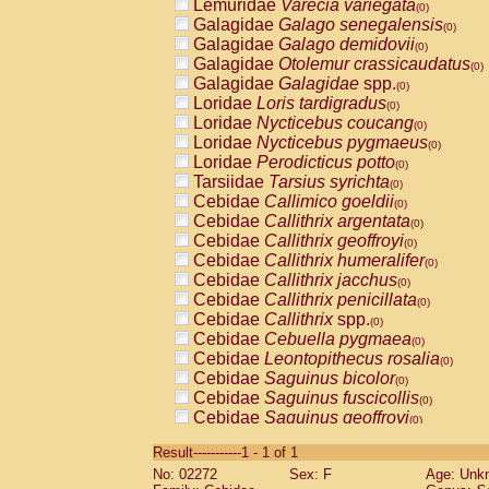
Lemuridae
Varecia variegata
(0)
Galagidae
Galago senegalensis
(0)
Galagidae
Galago demidovii
(0)
Galagidae
Otolemur crassicaudatus
(0)
Galagidae
Galagidae
spp.
(0)
Loridae
Loris tardigradus
(0)
Loridae
Nycticebus coucang
(0)
Loridae
Nycticebus pygmaeus
(0)
Loridae
Perodicticus potto
(0)
Tarsiidae
Tarsius syrichta
(0)
Cebidae
Callimico goeldii
(0)
Cebidae
Callithrix argentata
(0)
Cebidae
Callithrix geoffroyi
(0)
Cebidae
Callithrix humeralifer
(0)
Cebidae
Callithrix jacchus
(0)
Cebidae
Callithrix penicillata
(0)
Cebidae
Callithrix
spp.
(0)
Cebidae
Cebuella pygmaea
(0)
Cebidae
Leontopithecus rosalia
(0)
Cebidae
Saguinus bicolor
(0)
Cebidae
Saguinus fuscicollis
(0)
Cebidae
Saguinus geoffroyi
(0)
Cebidae
Saguinus imperator
(0)
Result-----------1 - 1 of 1
Cebidae
Saguinus labiatus
(0)
No: 02272
Sex: F
Age: Unk
Cebidae
Saguinus leucopus
(0)