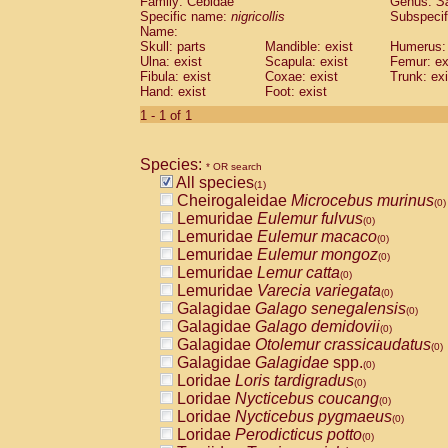
Family: Cebidae
Genus:
S
Cebidae
Saguinus midas
(0)
Specific name:
nigricollis
Subspecif
Cebidae
Saguinus mystax
(0)
Name:
Cebidae
Saguinus nigricollis
Skull: parts
Mandible: exist
(1)
Humerus: 
Cebidae
Saguinus oedipus
Ulna: exist
Scapula: exist
Femur: ex
(0)
Fibula: exist
Coxae: exist
Trunk: exi
Cebidae
Saguinus weddelli
(0)
Hand: exist
Foot: exist
Cebidae
Saguinus
spp.
(0)
Cebidae
Aotus trivirgatus
1 - 1 of 1
(0)
Cebidae
Cebus albifrons
(0)
Cebidae
Cebus apella
(0)
Species:
Cebidae
Cebus capucinus
* OR search
(0)
All species
Cebidae
Cebus nigrivittatus
(1)
(0)
Cheirogaleidae
Microcebus murinus
Cebidae
Cebus
spp.
(0)
(0)
Lemuridae
Eulemur fulvus
Cebidae
Saimiri boliviensis
(0)
(0)
Lemuridae
Eulemur macaco
Cebidae
Saimiri sciureus
(0)
(0)
Lemuridae
Eulemur mongoz
Atelidae
Alouatta caraya
(0)
(0)
Lemuridae
Lemur catta
Atelidae
Alouatta fusca
(0)
(0)
Lemuridae
Varecia variegata
Atelidae
Alouatta seniculus
(0)
(0)
Galagidae
Galago senegalensis
Atelidae
Alouatta
spp.
(0)
(0)
Galagidae
Galago demidovii
Atelidae
Ateles belzebuth
(0)
(0)
Galagidae
Otolemur crassicaudatus
Atelidae
Ateles geoffroyi
(0)
(0)
Galagidae
Galagidae
spp.
Atelidae
Ateles paniscus
(0)
(0)
Loridae
Loris tardigradus
Atelidae
Ateles
spp.
(0)
(0)
Loridae
Nycticebus coucang
Atelidae
Lagothrix lagothricha
(0)
(0)
Loridae
Nycticebus pygmaeus
Atelidae
Lagothrix lagothricha cana
(0)
(0)
Loridae
Perodicticus potto
Pitheciidae
Cacajao calvus rubicundu
(0)