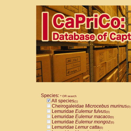
Species:
* OR search
All species
(1)
Cheirogaleidae
Microcebus murinus
(0)
Lemuridae
Eulemur fulvus
(0)
Lemuridae
Eulemur macaco
(0)
Lemuridae
Eulemur mongoz
(0)
Lemuridae
Lemur catta
(0)