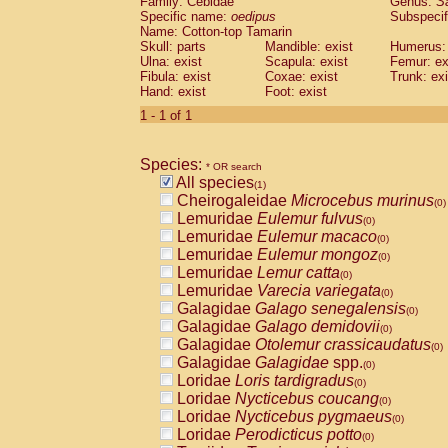
Family: Cebidae
Genus:
S
Cebidae
Saguinus midas
(0)
Specific name:
oedipus
Subspecif
Cebidae
Saguinus mystax
(0)
Name: Cotton-top Tamarin
Cebidae
Saguinus nigricollis
Skull: parts
Mandible: exist
(0)
Humerus: 
Cebidae
Saguinus oedipus
Ulna: exist
Scapula: exist
Femur: ex
(1)
Fibula: exist
Coxae: exist
Trunk: exi
Cebidae
Saguinus weddelli
(0)
Hand: exist
Foot: exist
Cebidae
Saguinus
spp.
(0)
Cebidae
Aotus trivirgatus
1 - 1 of 1
(0)
Cebidae
Cebus albifrons
(0)
Cebidae
Cebus apella
(0)
Species:
Cebidae
Cebus capucinus
* OR search
(0)
All species
Cebidae
Cebus nigrivittatus
(1)
(0)
Cheirogaleidae
Microcebus murinus
Cebidae
Cebus
spp.
(0)
(0)
Lemuridae
Eulemur fulvus
Cebidae
Saimiri boliviensis
(0)
(0)
Lemuridae
Eulemur macaco
Cebidae
Saimiri sciureus
(0)
(0)
Lemuridae
Eulemur mongoz
Atelidae
Alouatta caraya
(0)
(0)
Lemuridae
Lemur catta
Atelidae
Alouatta fusca
(0)
(0)
Lemuridae
Varecia variegata
Atelidae
Alouatta seniculus
(0)
(0)
Galagidae
Galago senegalensis
Atelidae
Alouatta
spp.
(0)
(0)
Galagidae
Galago demidovii
Atelidae
Ateles belzebuth
(0)
(0)
Galagidae
Otolemur crassicaudatus
Atelidae
Ateles geoffroyi
(0)
(0)
Galagidae
Galagidae
spp.
Atelidae
Ateles paniscus
(0)
(0)
Loridae
Loris tardigradus
Atelidae
Ateles
spp.
(0)
(0)
Loridae
Nycticebus coucang
Atelidae
Lagothrix lagothricha
(0)
(0)
Loridae
Nycticebus pygmaeus
Atelidae
Lagothrix lagothricha cana
(0)
(0)
Loridae
Perodicticus potto
Pitheciidae
Cacajao calvus rubicundu
(0)