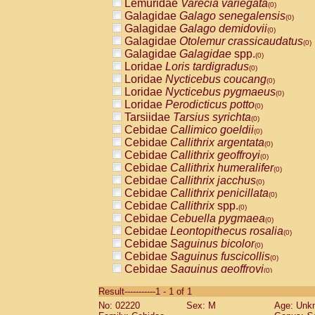
Lemuridae
Varecia variegata
(0)
Galagidae
Galago senegalensis
(0)
Galagidae
Galago demidovii
(0)
Galagidae
Otolemur crassicaudatus
(0)
Galagidae
Galagidae
spp.
(0)
Loridae
Loris tardigradus
(0)
Loridae
Nycticebus coucang
(0)
Loridae
Nycticebus pygmaeus
(0)
Loridae
Perodicticus potto
(0)
Tarsiidae
Tarsius syrichta
(0)
Cebidae
Callimico goeldii
(0)
Cebidae
Callithrix argentata
(0)
Cebidae
Callithrix geoffroyi
(0)
Cebidae
Callithrix humeralifer
(0)
Cebidae
Callithrix jacchus
(0)
Cebidae
Callithrix penicillata
(0)
Cebidae
Callithrix
spp.
(0)
Cebidae
Cebuella pygmaea
(0)
Cebidae
Leontopithecus rosalia
(0)
Cebidae
Saguinus bicolor
(0)
Cebidae
Saguinus fuscicollis
(0)
Cebidae
Saguinus geoffroyi
(0)
Cebidae
Saguinus imperator
(0)
Result-----------1 - 1 of 1
Cebidae
Saguinus labiatus
(0)
No: 02220
Sex: M
Age: Unk
Cebidae
Saguinus leucopus
(0)