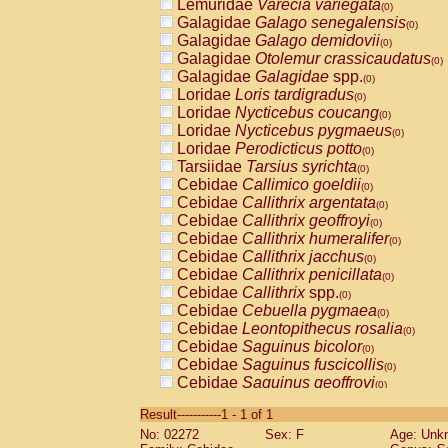
Lemuridae
Varecia variegata
(0)
Galagidae
Galago senegalensis
(0)
Galagidae
Galago demidovii
(0)
Galagidae
Otolemur crassicaudatus
(0)
Galagidae
Galagidae
spp.
(0)
Loridae
Loris tardigradus
(0)
Loridae
Nycticebus coucang
(0)
Loridae
Nycticebus pygmaeus
(0)
Loridae
Perodicticus potto
(0)
Tarsiidae
Tarsius syrichta
(0)
Cebidae
Callimico goeldii
(0)
Cebidae
Callithrix argentata
(0)
Cebidae
Callithrix geoffroyi
(0)
Cebidae
Callithrix humeralifer
(0)
Cebidae
Callithrix jacchus
(0)
Cebidae
Callithrix penicillata
(0)
Cebidae
Callithrix
spp.
(0)
Cebidae
Cebuella pygmaea
(0)
Cebidae
Leontopithecus rosalia
(0)
Cebidae
Saguinus bicolor
(0)
Cebidae
Saguinus fuscicollis
(0)
Cebidae
Saguinus geoffroyi
(0)
Cebidae
Saguinus imperator
(0)
Result-----------1 - 1 of 1
Cebidae
Saguinus labiatus
(0)
No: 02272
Sex: F
Age: Unk
Cebidae
Saguinus leucopus
(0)