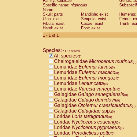
Family: Cebidae
Genus:
S
Cebidae
Saguinus midas
(0)
Specific name:
nigricollis
Subspecif
Cebidae
Saguinus mystax
(0)
Name:
Cebidae
Saguinus nigricollis
Skull: parts
Mandible: exist
(1)
Humerus: 
Cebidae
Saguinus oedipus
Ulna: exist
Scapula: exist
Femur: ex
(0)
Fibula: exist
Coxae: exist
Trunk: exi
Cebidae
Saguinus weddelli
(0)
Hand: exist
Foot: exist
Cebidae
Saguinus
spp.
(0)
Cebidae
Aotus trivirgatus
1 - 1 of 1
(0)
Cebidae
Cebus albifrons
(0)
Cebidae
Cebus apella
(0)
Species:
Cebidae
Cebus capucinus
* OR search
(0)
All species
Cebidae
Cebus nigrivittatus
(1)
(0)
Cheirogaleidae
Microcebus murinus
Cebidae
Cebus
spp.
(0)
(0)
Lemuridae
Eulemur fulvus
Cebidae
Saimiri boliviensis
(0)
(0)
Lemuridae
Eulemur macaco
Cebidae
Saimiri sciureus
(0)
(0)
Lemuridae
Eulemur mongoz
Atelidae
Alouatta caraya
(0)
(0)
Lemuridae
Lemur catta
Atelidae
Alouatta fusca
(0)
(0)
Lemuridae
Varecia variegata
Atelidae
Alouatta seniculus
(0)
(0)
Galagidae
Galago senegalensis
Atelidae
Alouatta
spp.
(0)
(0)
Galagidae
Galago demidovii
Atelidae
Ateles belzebuth
(0)
(0)
Galagidae
Otolemur crassicaudatus
Atelidae
Ateles geoffroyi
(0)
(0)
Galagidae
Galagidae
spp.
Atelidae
Ateles paniscus
(0)
(0)
Loridae
Loris tardigradus
Atelidae
Ateles
spp.
(0)
(0)
Loridae
Nycticebus coucang
Atelidae
Lagothrix lagothricha
(0)
(0)
Loridae
Nycticebus pygmaeus
Atelidae
Lagothrix lagothricha cana
(0)
(0)
Loridae
Perodicticus potto
Pitheciidae
Cacajao calvus rubicundu
(0)