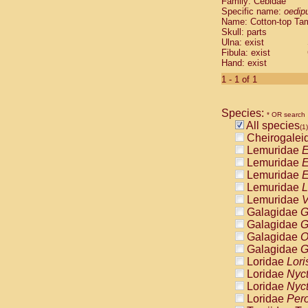
Family: Cebidae
Cebidae
Sa
Specific name:
oedip
Cebidae
Sa
Name: Cotton-top Ta
Cebidae
Sag
Skull: parts
Cebidae
Sa
Ulna: exist
Fibula: exist
Cebidae
Sag
Hand: exist
Cebidae
Sa
Cebidae
Aot
1 - 1 of 1
Cebidae
Ceb
Cebidae
Ceb
Species:
Cebidae
Ce
* OR search
All species
Cebidae
Ceb
(1)
Cheirogalei
Cebidae
Ce
Lemuridae
E
Cebidae
Sai
Lemuridae
E
Cebidae
Sai
Lemuridae
E
Atelidae
Alo
Lemuridae
L
Atelidae
Alo
Lemuridae
V
Atelidae
Alo
Galagidae
G
Atelidae
Alo
Galagidae
G
Atelidae
Ate
Galagidae
O
Atelidae
Ate
Galagidae
G
Atelidae
Ate
Loridae
Lori
Atelidae
Ate
Loridae
Nyc
Atelidae
Lag
Loridae
Nyc
Atelidae
Lag
Loridae
Pero
Pitheciidae