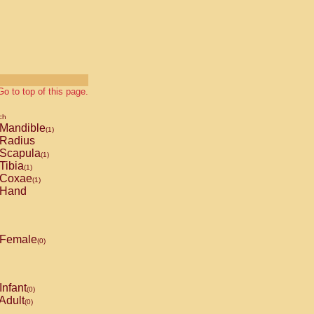
Go to top of this page.
ch
Mandible
(1)
Radius
Scapula
(1)
Tibia
(1)
Coxae
(1)
Hand
Female
(0)
Infant
(0)
Adult
(0)