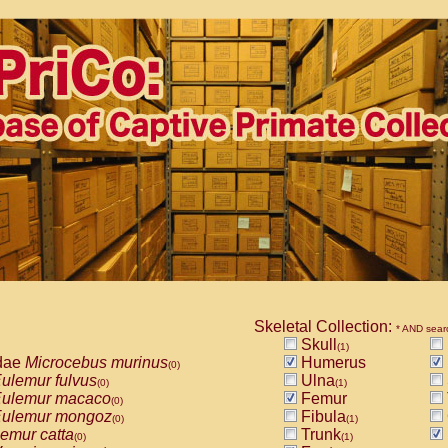
Skeletal Collection:
* AND sear
Skull
(1)
dae
Microcebus murinus
Humerus
(0)
ulemur fulvus
Ulna
(0)
(1)
ulemur macaco
Femur
(0)
ulemur mongoz
Fibula
(0)
(1)
emur catta
Trunk
(0)
(1)