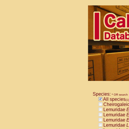
Species:
* OR search
All species
(1)
Cheirogalei
Lemuridae
E
Lemuridae
E
Lemuridae
E
Lemuridae
L