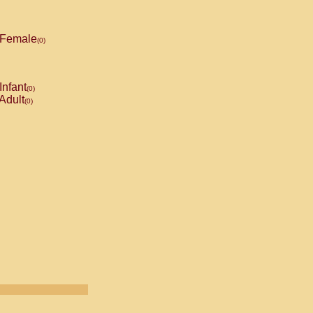
Female
(0)
Infant
(0)
Adult
(0)