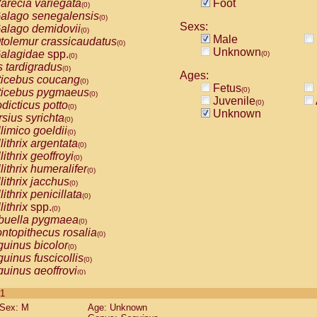
arecia variegata
Foot
(0)
alago senegalensis
(0)
Sexs:
alago demidovii
(0)
Male
tolemur crassicaudatus
(0)
Unknown
alagidae
spp.
(0)
(0)
s tardigradus
(0)
Ages:
ticebus coucang
(0)
Fetus
(0)
ticebus pygmaeus
(0)
Juvenile
(0)
dicticus potto
(0)
Unknown
rsius syrichta
(0)
limico goeldii
(0)
lithrix argentata
(0)
lithrix geoffroyi
(0)
lithrix humeralifer
(0)
lithrix jacchus
(0)
lithrix penicillata
(0)
lithrix
spp.
(0)
buella pygmaea
(0)
ntopithecus rosalia
(0)
uinus bicolor
(0)
uinus fuscicollis
(0)
uinus geoffroyi
(0)
uinus imperator
(0)
 1
uinus labiatus
(0)
Sex: M
Age: Unknown
guinus leucopus
(0)