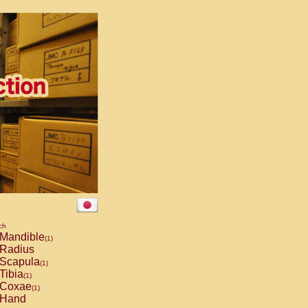
ch
Mandible
(1)
Radius
Scapula
(1)
Tibia
(1)
Coxae
(1)
Hand