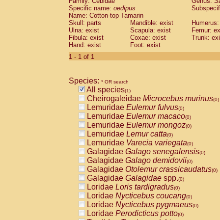
Family: Cebidae
Genus:
S
Cebidae
Saguinus midas
(0)
Specific name:
oedipus
Subspecif
Cebidae
Saguinus mystax
(0)
Name: Cotton-top Tamarin
Cebidae
Saguinus nigricollis
Skull: parts
Mandible: exist
(0)
Humerus: 
Cebidae
Saguinus oedipus
Ulna: exist
Scapula: exist
Femur: ex
(1)
Fibula: exist
Coxae: exist
Trunk: exi
Cebidae
Saguinus weddelli
(0)
Hand: exist
Foot: exist
Cebidae
Saguinus
spp.
(0)
Cebidae
Aotus trivirgatus
1 - 1 of 1
(0)
Cebidae
Cebus albifrons
(0)
Cebidae
Cebus apella
(0)
Species:
Cebidae
Cebus capucinus
* OR search
(0)
All species
Cebidae
Cebus nigrivittatus
(1)
(0)
Cheirogaleidae
Microcebus murinus
Cebidae
Cebus
spp.
(0)
(0)
Lemuridae
Eulemur fulvus
Cebidae
Saimiri boliviensis
(0)
(0)
Lemuridae
Eulemur macaco
Cebidae
Saimiri sciureus
(0)
(0)
Lemuridae
Eulemur mongoz
Atelidae
Alouatta caraya
(0)
(0)
Lemuridae
Lemur catta
Atelidae
Alouatta fusca
(0)
(0)
Lemuridae
Varecia variegata
Atelidae
Alouatta seniculus
(0)
(0)
Galagidae
Galago senegalensis
Atelidae
Alouatta
spp.
(0)
(0)
Galagidae
Galago demidovii
Atelidae
Ateles belzebuth
(0)
(0)
Galagidae
Otolemur crassicaudatus
Atelidae
Ateles geoffroyi
(0)
(0)
Galagidae
Galagidae
spp.
Atelidae
Ateles paniscus
(0)
(0)
Loridae
Loris tardigradus
Atelidae
Ateles
spp.
(0)
(0)
Loridae
Nycticebus coucang
Atelidae
Lagothrix lagothricha
(0)
(0)
Loridae
Nycticebus pygmaeus
Atelidae
Lagothrix lagothricha cana
(0)
(0)
Loridae
Perodicticus potto
Pitheciidae
Cacajao calvus rubicundu
(0)