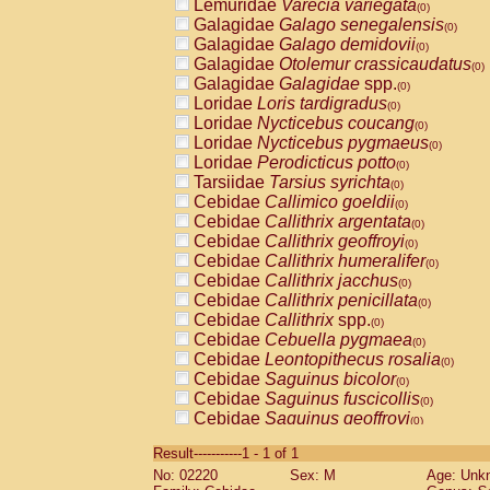
Lemuridae
Varecia variegata
(0)
Galagidae
Galago senegalensis
(0)
Galagidae
Galago demidovii
(0)
Galagidae
Otolemur crassicaudatus
(0)
Galagidae
Galagidae
spp.
(0)
Loridae
Loris tardigradus
(0)
Loridae
Nycticebus coucang
(0)
Loridae
Nycticebus pygmaeus
(0)
Loridae
Perodicticus potto
(0)
Tarsiidae
Tarsius syrichta
(0)
Cebidae
Callimico goeldii
(0)
Cebidae
Callithrix argentata
(0)
Cebidae
Callithrix geoffroyi
(0)
Cebidae
Callithrix humeralifer
(0)
Cebidae
Callithrix jacchus
(0)
Cebidae
Callithrix penicillata
(0)
Cebidae
Callithrix
spp.
(0)
Cebidae
Cebuella pygmaea
(0)
Cebidae
Leontopithecus rosalia
(0)
Cebidae
Saguinus bicolor
(0)
Cebidae
Saguinus fuscicollis
(0)
Cebidae
Saguinus geoffroyi
(0)
Cebidae
Saguinus imperator
(0)
Result-----------1 - 1 of 1
Cebidae
Saguinus labiatus
(0)
No: 02220
Sex: M
Age: Unk
Cebidae
Saguinus leucopus
(0)