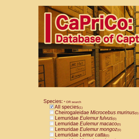
Species:
* OR search
All species
(1)
Cheirogaleidae
Microcebus murinus
(0)
Lemuridae
Eulemur fulvus
(0)
Lemuridae
Eulemur macaco
(0)
Lemuridae
Eulemur mongoz
(0)
Lemuridae
Lemur catta
(0)