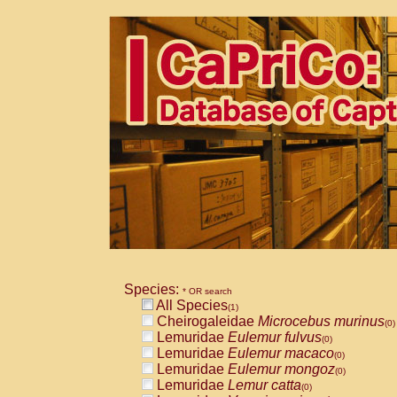
Species:
* OR search
All Species
(1)
Cheirogaleidae
Microcebus murinus
(0)
Lemuridae
Eulemur fulvus
(0)
Lemuridae
Eulemur macaco
(0)
Lemuridae
Eulemur mongoz
(0)
Lemuridae
Lemur catta
(0)