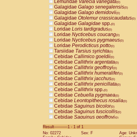
Lemuridae
Varecia variegata
(0)
Galagidae
Galago senegalensis
(0)
Galagidae
Galago demidovii
(0)
Galagidae
Otolemur crassicaudatus
(0)
Galagidae
Galagidae
spp.
(0)
Loridae
Loris tardigradus
(0)
Loridae
Nycticebus coucang
(0)
Loridae
Nycticebus pygmaeus
(0)
Loridae
Perodicticus potto
(0)
Tarsiidae
Tarsius syrichta
(0)
Cebidae
Callimico goeldii
(0)
Cebidae
Callithrix argentata
(0)
Cebidae
Callithrix geoffroyi
(0)
Cebidae
Callithrix humeralifer
(0)
Cebidae
Callithrix jacchus
(0)
Cebidae
Callithrix penicillata
(0)
Cebidae
Callithrix
spp.
(0)
Cebidae
Cebuella pygmaea
(0)
Cebidae
Leontopithecus rosalia
(0)
Cebidae
Saguinus bicolor
(0)
Cebidae
Saguinus fuscicollis
(0)
Cebidae
Saguinus geoffroyi
(0)
Cebidae
Saguinus imperator
(0)
Result-----------1 - 1 of 1
Cebidae
Saguinus labiatus
(0)
No: 02272
Sex: F
Age: Unk
Cebidae
Saguinus leucopus
(0)