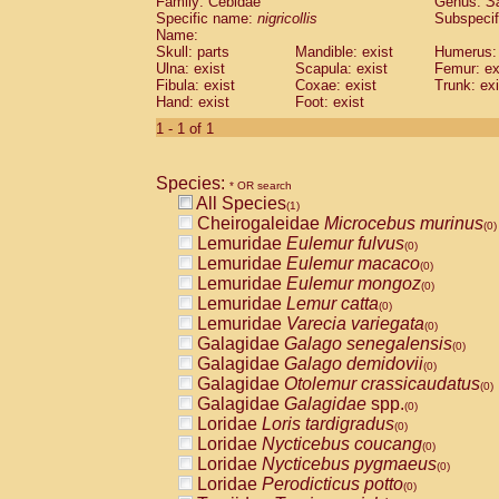
Family: Cebidae
Genus:
S
Cebidae
Saguinus midas
(0)
Specific name:
nigricollis
Subspecif
Cebidae
Saguinus mystax
(0)
Name:
Cebidae
Saguinus nigricollis
Skull: parts
Mandible: exist
(1)
Humerus: 
Cebidae
Saguinus oedipus
Ulna: exist
Scapula: exist
Femur: ex
(0)
Fibula: exist
Coxae: exist
Trunk: exi
Cebidae
Saguinus weddelli
(0)
Hand: exist
Foot: exist
Cebidae
Saguinus
spp.
(0)
Cebidae
Aotus trivirgatus
1 - 1 of 1
(0)
Cebidae
Cebus albifrons
(0)
Cebidae
Cebus apella
(0)
Species:
Cebidae
Cebus capucinus
* OR search
(0)
All Species
Cebidae
Cebus nigrivittatus
(1)
(0)
Cheirogaleidae
Microcebus murinus
Cebidae
Cebus
spp.
(0)
(0)
Lemuridae
Eulemur fulvus
Cebidae
Saimiri boliviensis
(0)
(0)
Lemuridae
Eulemur macaco
Cebidae
Saimiri sciureus
(0)
(0)
Lemuridae
Eulemur mongoz
Atelidae
Alouatta caraya
(0)
(0)
Lemuridae
Lemur catta
Atelidae
Alouatta fusca
(0)
(0)
Lemuridae
Varecia variegata
Atelidae
Alouatta seniculus
(0)
(0)
Galagidae
Galago senegalensis
Atelidae
Alouatta
spp.
(0)
(0)
Galagidae
Galago demidovii
Atelidae
Ateles belzebuth
(0)
(0)
Galagidae
Otolemur crassicaudatus
Atelidae
Ateles geoffroyi
(0)
(0)
Galagidae
Galagidae
spp.
Atelidae
Ateles paniscus
(0)
(0)
Loridae
Loris tardigradus
Atelidae
Ateles
spp.
(0)
(0)
Loridae
Nycticebus coucang
Atelidae
Lagothrix lagothricha
(0)
(0)
Loridae
Nycticebus pygmaeus
Atelidae
Lagothrix lagothricha cana
(0)
(0)
Loridae
Perodicticus potto
Pitheciidae
Cacajao calvus rubicundu
(0)