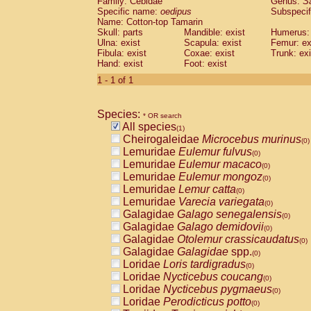
Family: Cebidae
Genus:
S
Cebidae
Saguinus midas
(0)
Specific name:
oedipus
Subspecif
Cebidae
Saguinus mystax
(0)
Name: Cotton-top Tamarin
Cebidae
Saguinus nigricollis
Skull: parts
Mandible: exist
(0)
Humerus: 
Cebidae
Saguinus oedipus
Ulna: exist
Scapula: exist
Femur: ex
(1)
Fibula: exist
Coxae: exist
Trunk: exi
Cebidae
Saguinus weddelli
(0)
Hand: exist
Foot: exist
Cebidae
Saguinus
spp.
(0)
Cebidae
Aotus trivirgatus
1 - 1 of 1
(0)
Cebidae
Cebus albifrons
(0)
Cebidae
Cebus apella
(0)
Species:
Cebidae
Cebus capucinus
* OR search
(0)
All species
Cebidae
Cebus nigrivittatus
(1)
(0)
Cheirogaleidae
Microcebus murinus
Cebidae
Cebus
spp.
(0)
(0)
Lemuridae
Eulemur fulvus
Cebidae
Saimiri boliviensis
(0)
(0)
Lemuridae
Eulemur macaco
Cebidae
Saimiri sciureus
(0)
(0)
Lemuridae
Eulemur mongoz
Atelidae
Alouatta caraya
(0)
(0)
Lemuridae
Lemur catta
Atelidae
Alouatta fusca
(0)
(0)
Lemuridae
Varecia variegata
Atelidae
Alouatta seniculus
(0)
(0)
Galagidae
Galago senegalensis
Atelidae
Alouatta
spp.
(0)
(0)
Galagidae
Galago demidovii
Atelidae
Ateles belzebuth
(0)
(0)
Galagidae
Otolemur crassicaudatus
Atelidae
Ateles geoffroyi
(0)
(0)
Galagidae
Galagidae
spp.
Atelidae
Ateles paniscus
(0)
(0)
Loridae
Loris tardigradus
Atelidae
Ateles
spp.
(0)
(0)
Loridae
Nycticebus coucang
Atelidae
Lagothrix lagothricha
(0)
(0)
Loridae
Nycticebus pygmaeus
Atelidae
Lagothrix lagothricha cana
(0)
(0)
Loridae
Perodicticus potto
Pitheciidae
Cacajao calvus rubicundu
(0)