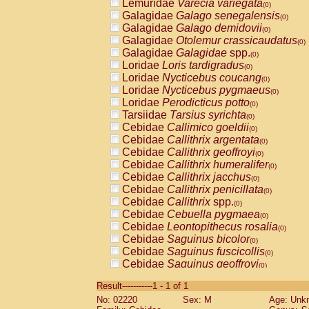
Lemuridae
Varecia variegata
(0)
Galagidae
Galago senegalensis
(0)
Galagidae
Galago demidovii
(0)
Galagidae
Otolemur crassicaudatus
(0)
Galagidae
Galagidae
spp.
(0)
Loridae
Loris tardigradus
(0)
Loridae
Nycticebus coucang
(0)
Loridae
Nycticebus pygmaeus
(0)
Loridae
Perodicticus potto
(0)
Tarsiidae
Tarsius syrichta
(0)
Cebidae
Callimico goeldii
(0)
Cebidae
Callithrix argentata
(0)
Cebidae
Callithrix geoffroyi
(0)
Cebidae
Callithrix humeralifer
(0)
Cebidae
Callithrix jacchus
(0)
Cebidae
Callithrix penicillata
(0)
Cebidae
Callithrix
spp.
(0)
Cebidae
Cebuella pygmaea
(0)
Cebidae
Leontopithecus rosalia
(0)
Cebidae
Saguinus bicolor
(0)
Cebidae
Saguinus fuscicollis
(0)
Cebidae
Saguinus geoffroyi
(0)
Cebidae
Saguinus imperator
(0)
Result-----------1 - 1 of 1
Cebidae
Saguinus labiatus
(0)
No: 02220
Sex: M
Age: Unk
Cebidae
Saguinus leucopus
(0)