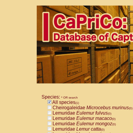
Species:
* OR search
All species
(1)
Cheirogaleidae
Microcebus murinus
(0)
Lemuridae
Eulemur fulvus
(0)
Lemuridae
Eulemur macaco
(0)
Lemuridae
Eulemur mongoz
(0)
Lemuridae
Lemur catta
(0)