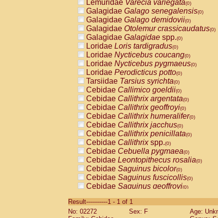
Lemuridae
Varecia variegata
(0)
Galagidae
Galago senegalensis
(0)
Galagidae
Galago demidovii
(0)
Galagidae
Otolemur crassicaudatus
(0)
Galagidae
Galagidae
spp.
(0)
Loridae
Loris tardigradus
(0)
Loridae
Nycticebus coucang
(0)
Loridae
Nycticebus pygmaeus
(0)
Loridae
Perodicticus potto
(0)
Tarsiidae
Tarsius syrichta
(0)
Cebidae
Callimico goeldii
(0)
Cebidae
Callithrix argentata
(0)
Cebidae
Callithrix geoffroyi
(0)
Cebidae
Callithrix humeralifer
(0)
Cebidae
Callithrix jacchus
(0)
Cebidae
Callithrix penicillata
(0)
Cebidae
Callithrix
spp.
(0)
Cebidae
Cebuella pygmaea
(0)
Cebidae
Leontopithecus rosalia
(0)
Cebidae
Saguinus bicolor
(0)
Cebidae
Saguinus fuscicollis
(0)
Cebidae
Saguinus geoffroyi
(0)
Cebidae
Saguinus imperator
(0)
Result-----------1 - 1 of 1
Cebidae
Saguinus labiatus
(0)
No: 02272
Sex: F
Age: Unk
Cebidae
Saguinus leucopus
(0)