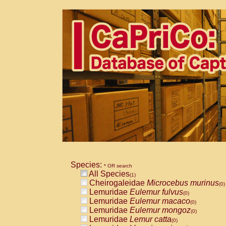
Species:
* OR search
All Species
(1)
Cheirogaleidae
Microcebus murinus
(0)
Lemuridae
Eulemur fulvus
(0)
Lemuridae
Eulemur macaco
(0)
Lemuridae
Eulemur mongoz
(0)
Lemuridae
Lemur catta
(0)