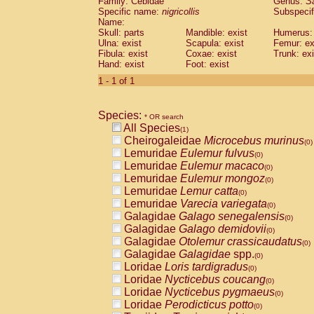
Family: Cebidae
Genus:
S
Cebidae
Saguinus midas
(0)
Specific name:
nigricollis
Subspecif
Cebidae
Saguinus mystax
(0)
Name:
Cebidae
Saguinus nigricollis
Skull: parts
Mandible: exist
(1)
Humerus: 
Cebidae
Saguinus oedipus
Ulna: exist
Scapula: exist
Femur: ex
(0)
Fibula: exist
Coxae: exist
Trunk: exi
Cebidae
Saguinus weddelli
(0)
Hand: exist
Foot: exist
Cebidae
Saguinus
spp.
(0)
Cebidae
Aotus trivirgatus
1 - 1 of 1
(0)
Cebidae
Cebus albifrons
(0)
Cebidae
Cebus apella
(0)
Species:
Cebidae
Cebus capucinus
* OR search
(0)
All Species
Cebidae
Cebus nigrivittatus
(1)
(0)
Cheirogaleidae
Microcebus murinus
Cebidae
Cebus
spp.
(0)
(0)
Lemuridae
Eulemur fulvus
Cebidae
Saimiri boliviensis
(0)
(0)
Lemuridae
Eulemur macaco
Cebidae
Saimiri sciureus
(0)
(0)
Lemuridae
Eulemur mongoz
Atelidae
Alouatta caraya
(0)
(0)
Lemuridae
Lemur catta
Atelidae
Alouatta fusca
(0)
(0)
Lemuridae
Varecia variegata
Atelidae
Alouatta seniculus
(0)
(0)
Galagidae
Galago senegalensis
Atelidae
Alouatta
spp.
(0)
(0)
Galagidae
Galago demidovii
Atelidae
Ateles belzebuth
(0)
(0)
Galagidae
Otolemur crassicaudatus
Atelidae
Ateles geoffroyi
(0)
(0)
Galagidae
Galagidae
spp.
Atelidae
Ateles paniscus
(0)
(0)
Loridae
Loris tardigradus
Atelidae
Ateles
spp.
(0)
(0)
Loridae
Nycticebus coucang
Atelidae
Lagothrix lagothricha
(0)
(0)
Loridae
Nycticebus pygmaeus
Atelidae
Lagothrix lagothricha cana
(0)
(0)
Loridae
Perodicticus potto
Pitheciidae
Cacajao calvus rubicundu
(0)