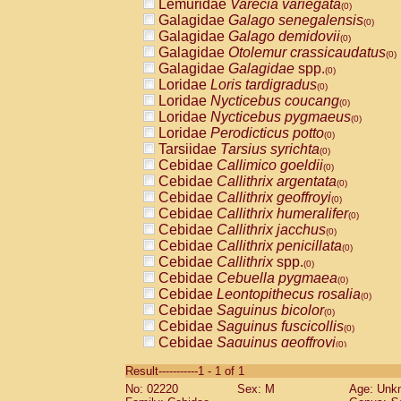
Lemuridae
Varecia variegata
(0)
Galagidae
Galago senegalensis
(0)
Galagidae
Galago demidovii
(0)
Galagidae
Otolemur crassicaudatus
(0)
Galagidae
Galagidae
spp.
(0)
Loridae
Loris tardigradus
(0)
Loridae
Nycticebus coucang
(0)
Loridae
Nycticebus pygmaeus
(0)
Loridae
Perodicticus potto
(0)
Tarsiidae
Tarsius syrichta
(0)
Cebidae
Callimico goeldii
(0)
Cebidae
Callithrix argentata
(0)
Cebidae
Callithrix geoffroyi
(0)
Cebidae
Callithrix humeralifer
(0)
Cebidae
Callithrix jacchus
(0)
Cebidae
Callithrix penicillata
(0)
Cebidae
Callithrix
spp.
(0)
Cebidae
Cebuella pygmaea
(0)
Cebidae
Leontopithecus rosalia
(0)
Cebidae
Saguinus bicolor
(0)
Cebidae
Saguinus fuscicollis
(0)
Cebidae
Saguinus geoffroyi
(0)
Cebidae
Saguinus imperator
(0)
Result-----------1 - 1 of 1
Cebidae
Saguinus labiatus
(0)
No: 02220
Sex: M
Age: Unk
Cebidae
Saguinus leucopus
(0)