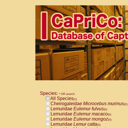
Species:
* OR search
All Species
(1)
Cheirogaleidae
Microcebus murinus
(0)
Lemuridae
Eulemur fulvus
(0)
Lemuridae
Eulemur macaco
(0)
Lemuridae
Eulemur mongoz
(0)
Lemuridae
Lemur catta
(0)