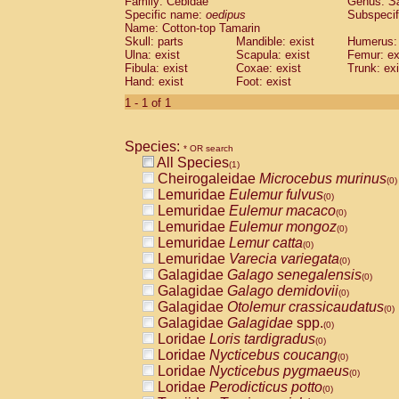
Family: Cebidae
Genus:
S
Cebidae
Saguinus midas
(0)
Specific name:
oedipus
Subspecif
Cebidae
Saguinus mystax
(0)
Name: Cotton-top Tamarin
Cebidae
Saguinus nigricollis
Skull: parts
Mandible: exist
(0)
Humerus: 
Cebidae
Saguinus oedipus
Ulna: exist
Scapula: exist
Femur: ex
(1)
Fibula: exist
Coxae: exist
Trunk: exi
Cebidae
Saguinus weddelli
(0)
Hand: exist
Foot: exist
Cebidae
Saguinus
spp.
(0)
Cebidae
Aotus trivirgatus
1 - 1 of 1
(0)
Cebidae
Cebus albifrons
(0)
Cebidae
Cebus apella
(0)
Species:
Cebidae
Cebus capucinus
* OR search
(0)
All Species
Cebidae
Cebus nigrivittatus
(1)
(0)
Cheirogaleidae
Microcebus murinus
Cebidae
Cebus
spp.
(0)
(0)
Lemuridae
Eulemur fulvus
Cebidae
Saimiri boliviensis
(0)
(0)
Lemuridae
Eulemur macaco
Cebidae
Saimiri sciureus
(0)
(0)
Lemuridae
Eulemur mongoz
Atelidae
Alouatta caraya
(0)
(0)
Lemuridae
Lemur catta
Atelidae
Alouatta fusca
(0)
(0)
Lemuridae
Varecia variegata
Atelidae
Alouatta seniculus
(0)
(0)
Galagidae
Galago senegalensis
Atelidae
Alouatta
spp.
(0)
(0)
Galagidae
Galago demidovii
Atelidae
Ateles belzebuth
(0)
(0)
Galagidae
Otolemur crassicaudatus
Atelidae
Ateles geoffroyi
(0)
(0)
Galagidae
Galagidae
spp.
Atelidae
Ateles paniscus
(0)
(0)
Loridae
Loris tardigradus
Atelidae
Ateles
spp.
(0)
(0)
Loridae
Nycticebus coucang
Atelidae
Lagothrix lagothricha
(0)
(0)
Loridae
Nycticebus pygmaeus
Atelidae
Lagothrix lagothricha cana
(0)
(0)
Loridae
Perodicticus potto
Pitheciidae
Cacajao calvus rubicundu
(0)