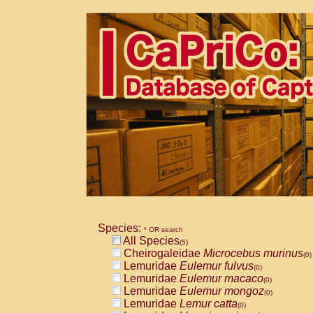
Species:
* OR search
All Species
(5)
Cheirogaleidae
Microcebus murinus
(0)
Lemuridae
Eulemur fulvus
(0)
Lemuridae
Eulemur macaco
(0)
Lemuridae
Eulemur mongoz
(0)
Lemuridae
Lemur catta
(0)