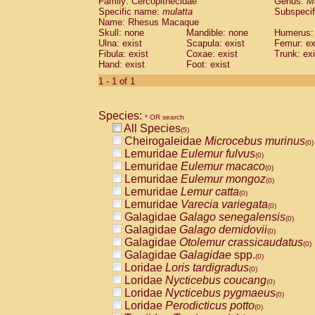
Family: Cercopithecidae
Genus:
M
Cebidae
Saguinus midas
(0)
Specific name:
mulatta
Subspecif
Cebidae
Saguinus mystax
(0)
Name: Rhesus Macaque
Cebidae
Saguinus nigricollis
Skull: none
Mandible: none
(1)
Humerus: 
Cebidae
Saguinus oedipus
Ulna: exist
Scapula: exist
Femur: ex
(1)
Fibula: exist
Coxae: exist
Trunk: exi
Cebidae
Saguinus weddelli
(0)
Hand: exist
Foot: exist
Cebidae
Saguinus
spp.
(0)
Cebidae
Aotus trivirgatus
1 - 1 of 1
(0)
Cebidae
Cebus albifrons
(0)
Cebidae
Cebus apella
(0)
Species:
Cebidae
Cebus capucinus
* OR search
(0)
All Species
Cebidae
Cebus nigrivittatus
(5)
(0)
Cheirogaleidae
Microcebus murinus
Cebidae
Cebus
spp.
(0)
(0)
Lemuridae
Eulemur fulvus
Cebidae
Saimiri boliviensis
(0)
(0)
Lemuridae
Eulemur macaco
Cebidae
Saimiri sciureus
(0)
(0)
Lemuridae
Eulemur mongoz
Atelidae
Alouatta caraya
(0)
(0)
Lemuridae
Lemur catta
Atelidae
Alouatta fusca
(0)
(0)
Lemuridae
Varecia variegata
Atelidae
Alouatta seniculus
(0)
(0)
Galagidae
Galago senegalensis
Atelidae
Alouatta
spp.
(0)
(0)
Galagidae
Galago demidovii
Atelidae
Ateles belzebuth
(0)
(0)
Galagidae
Otolemur crassicaudatus
Atelidae
Ateles geoffroyi
(0)
(0)
Galagidae
Galagidae
spp.
Atelidae
Ateles paniscus
(0)
(0)
Loridae
Loris tardigradus
Atelidae
Ateles
spp.
(0)
(0)
Loridae
Nycticebus coucang
Atelidae
Lagothrix lagothricha
(0)
(0)
Loridae
Nycticebus pygmaeus
Atelidae
Lagothrix lagothricha cana
(0)
(0)
Loridae
Perodicticus potto
Pitheciidae
Cacajao calvus rubicundu
(0)