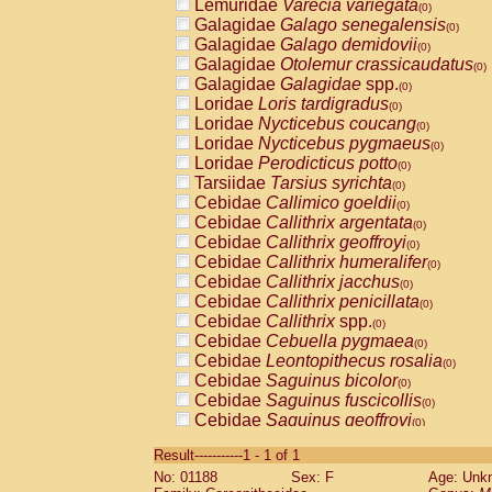
Lemuridae
Varecia variegata
(0)
Galagidae
Galago senegalensis
(0)
Galagidae
Galago demidovii
(0)
Galagidae
Otolemur crassicaudatus
(0)
Galagidae
Galagidae
spp.
(0)
Loridae
Loris tardigradus
(0)
Loridae
Nycticebus coucang
(0)
Loridae
Nycticebus pygmaeus
(0)
Loridae
Perodicticus potto
(0)
Tarsiidae
Tarsius syrichta
(0)
Cebidae
Callimico goeldii
(0)
Cebidae
Callithrix argentata
(0)
Cebidae
Callithrix geoffroyi
(0)
Cebidae
Callithrix humeralifer
(0)
Cebidae
Callithrix jacchus
(0)
Cebidae
Callithrix penicillata
(0)
Cebidae
Callithrix
spp.
(0)
Cebidae
Cebuella pygmaea
(0)
Cebidae
Leontopithecus rosalia
(0)
Cebidae
Saguinus bicolor
(0)
Cebidae
Saguinus fuscicollis
(0)
Cebidae
Saguinus geoffroyi
(0)
Cebidae
Saguinus imperator
(0)
Result-----------1 - 1 of 1
Cebidae
Saguinus labiatus
(0)
No: 01188
Sex: F
Age: Unk
Cebidae
Saguinus leucopus
(0)