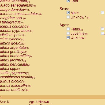
arecia variegata
Foot
(0)
alago senegalensis
(0)
Sexs:
alago demidovii
(0)
Male
tolemur crassicaudatus
(0)
Unknown
alagidae
spp.
(0)
(0)
s tardigradus
(0)
Ages:
ticebus coucang
(0)
Fetus
(0)
ticebus pygmaeus
(0)
Juvenile
(0)
dicticus potto
(0)
Unknown
rsius syrichta
(0)
limico goeldii
(0)
lithrix argentata
(0)
lithrix geoffroyi
(0)
lithrix humeralifer
(0)
lithrix jacchus
(0)
lithrix penicillata
(0)
lithrix
spp.
(0)
buella pygmaea
(0)
ntopithecus rosalia
(0)
uinus bicolor
(0)
uinus fuscicollis
(0)
uinus geoffroyi
(0)
uinus imperator
(0)
 1
uinus labiatus
(0)
Sex: M
Age: Unknown
guinus leucopus
(0)