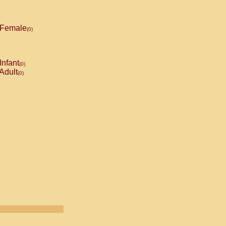
Female
(0)
Infant
(0)
Adult
(0)