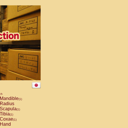
ch
Mandible
(1)
Radius
Scapula
(1)
Tibia
(1)
Coxae
(1)
Hand