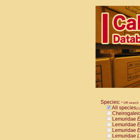
Species:
* OR search
All species
(1)
Cheirogalei
Lemuridae
E
Lemuridae
E
Lemuridae
E
Lemuridae
L