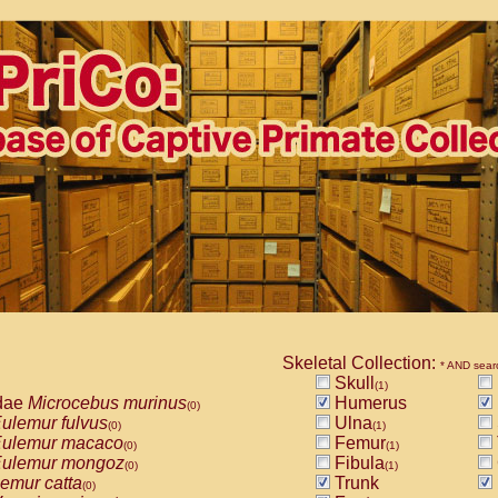
Skeletal Collection:
* AND sear
Skull
(1)
dae
Microcebus murinus
Humerus
(0)
ulemur fulvus
Ulna
(0)
(1)
ulemur macaco
Femur
(0)
(1)
ulemur mongoz
Fibula
(0)
(1)
emur catta
Trunk
(0)