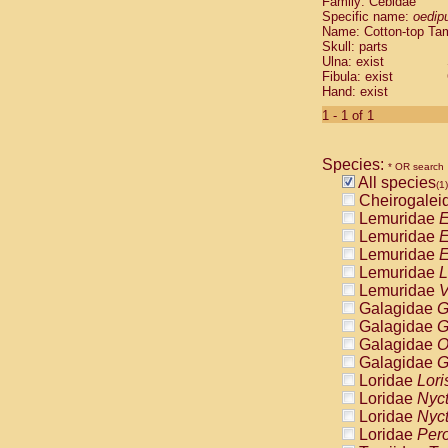
Family: Cebidae
Cebidae
Sa
Specific name:
oedip
Cebidae
Sa
Name: Cotton-top Ta
Cebidae
Sag
Skull: parts
Cebidae
Sa
Ulna: exist
Fibula: exist
Cebidae
Sag
Hand: exist
Cebidae
Sa
Cebidae
Aot
1 - 1 of 1
Cebidae
Ceb
Cebidae
Ceb
Species:
Cebidae
Ce
* OR search
All species
Cebidae
Ceb
(1)
Cheirogalei
Cebidae
Ce
Lemuridae
E
Cebidae
Sai
Lemuridae
E
Cebidae
Sai
Lemuridae
E
Atelidae
Alo
Lemuridae
L
Atelidae
Alo
Lemuridae
V
Atelidae
Alo
Galagidae
G
Atelidae
Alo
Galagidae
G
Atelidae
Ate
Galagidae
O
Atelidae
Ate
Galagidae
G
Atelidae
Ate
Loridae
Lori
Atelidae
Ate
Loridae
Nyc
Atelidae
Lag
Loridae
Nyc
Atelidae
Lag
Loridae
Pero
Pitheciidae