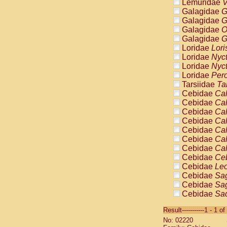
Lemuridae
V
Galagidae
G
Galagidae
G
Galagidae
O
Galagidae
G
Loridae
Lori
Loridae
Nyc
Loridae
Nyc
Loridae
Pero
Tarsiidae
Ta
Cebidae
Cal
Cebidae
Cal
Cebidae
Cal
Cebidae
Cal
Cebidae
Cal
Cebidae
Cal
Cebidae
Cal
Cebidae
Ce
Cebidae
Leo
Cebidae
Sag
Cebidae
Sag
Cebidae
Sag
Cebidae
Sag
Result-----------1 - 1 of
Cebidae
Sag
No: 02220
Cebidae
Sa