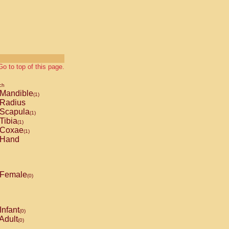
Go to top of this page.
ch
Mandible
(1)
Radius
Scapula
(1)
Tibia
(1)
Coxae
(1)
Hand
Female
(0)
Infant
(0)
Adult
(0)