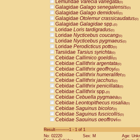
Lemuridae
Varecia variegata
(0)
Galagidae
Galago senegalensis
(0)
Galagidae
Galago demidovii
(0)
Galagidae
Otolemur crassicaudatus
(0)
Galagidae
Galagidae
spp.
(0)
Loridae
Loris tardigradus
(0)
Loridae
Nycticebus coucang
(0)
Loridae
Nycticebus pygmaeus
(0)
Loridae
Perodicticus potto
(0)
Tarsiidae
Tarsius syrichta
(0)
Cebidae
Callimico goeldii
(0)
Cebidae
Callithrix argentata
(0)
Cebidae
Callithrix geoffroyi
(0)
Cebidae
Callithrix humeralifer
(0)
Cebidae
Callithrix jacchus
(0)
Cebidae
Callithrix penicillata
(0)
Cebidae
Callithrix
spp.
(0)
Cebidae
Cebuella pygmaea
(0)
Cebidae
Leontopithecus rosalia
(0)
Cebidae
Saguinus bicolor
(0)
Cebidae
Saguinus fuscicollis
(0)
Cebidae
Saguinus geoffroyi
(0)
Cebidae
Saguinus imperator
(0)
Result-----------1 - 1 of 1
Cebidae
Saguinus labiatus
(0)
No: 02220
Sex: M
Age: Unk
Cebidae
Saguinus leucopus
(0)