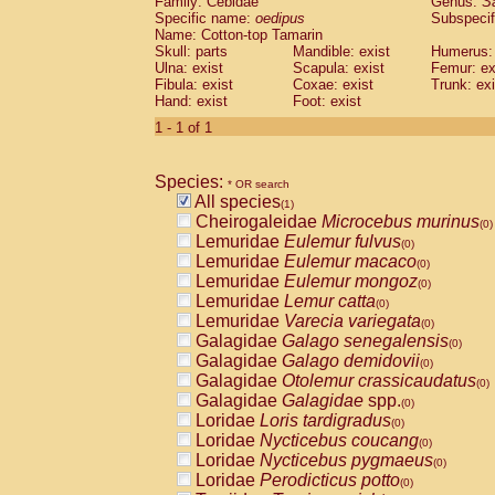
Family: Cebidae
Genus:
S
Cebidae
Saguinus midas
(0)
Specific name:
oedipus
Subspecif
Cebidae
Saguinus mystax
(0)
Name: Cotton-top Tamarin
Cebidae
Saguinus nigricollis
Skull: parts
Mandible: exist
(0)
Humerus: 
Cebidae
Saguinus oedipus
Ulna: exist
Scapula: exist
Femur: ex
(1)
Fibula: exist
Coxae: exist
Trunk: exi
Cebidae
Saguinus weddelli
(0)
Hand: exist
Foot: exist
Cebidae
Saguinus
spp.
(0)
Cebidae
Aotus trivirgatus
1 - 1 of 1
(0)
Cebidae
Cebus albifrons
(0)
Cebidae
Cebus apella
(0)
Species:
Cebidae
Cebus capucinus
* OR search
(0)
All species
Cebidae
Cebus nigrivittatus
(1)
(0)
Cheirogaleidae
Microcebus murinus
Cebidae
Cebus
spp.
(0)
(0)
Lemuridae
Eulemur fulvus
Cebidae
Saimiri boliviensis
(0)
(0)
Lemuridae
Eulemur macaco
Cebidae
Saimiri sciureus
(0)
(0)
Lemuridae
Eulemur mongoz
Atelidae
Alouatta caraya
(0)
(0)
Lemuridae
Lemur catta
Atelidae
Alouatta fusca
(0)
(0)
Lemuridae
Varecia variegata
Atelidae
Alouatta seniculus
(0)
(0)
Galagidae
Galago senegalensis
Atelidae
Alouatta
spp.
(0)
(0)
Galagidae
Galago demidovii
Atelidae
Ateles belzebuth
(0)
(0)
Galagidae
Otolemur crassicaudatus
Atelidae
Ateles geoffroyi
(0)
(0)
Galagidae
Galagidae
spp.
Atelidae
Ateles paniscus
(0)
(0)
Loridae
Loris tardigradus
Atelidae
Ateles
spp.
(0)
(0)
Loridae
Nycticebus coucang
Atelidae
Lagothrix lagothricha
(0)
(0)
Loridae
Nycticebus pygmaeus
Atelidae
Lagothrix lagothricha cana
(0)
(0)
Loridae
Perodicticus potto
Pitheciidae
Cacajao calvus rubicundu
(0)