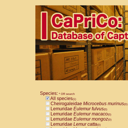
Species:
* OR search
All species
(1)
Cheirogaleidae
Microcebus murinus
(0)
Lemuridae
Eulemur fulvus
(0)
Lemuridae
Eulemur macaco
(0)
Lemuridae
Eulemur mongoz
(0)
Lemuridae
Lemur catta
(0)