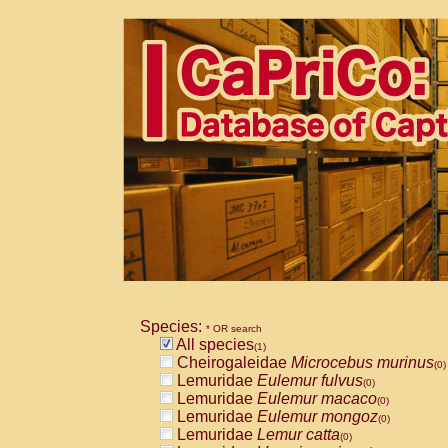
Species:
* OR search
All species
(1)
Cheirogaleidae
Microcebus murinus
(0)
Lemuridae
Eulemur fulvus
(0)
Lemuridae
Eulemur macaco
(0)
Lemuridae
Eulemur mongoz
(0)
Lemuridae
Lemur catta
(0)