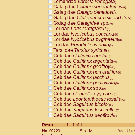
Lemuridae
Varecia variegata
(0)
Galagidae
Galago senegalensis
(0)
Galagidae
Galago demidovii
(0)
Galagidae
Otolemur crassicaudatus
(0)
Galagidae
Galagidae
spp.
(0)
Loridae
Loris tardigradus
(0)
Loridae
Nycticebus coucang
(0)
Loridae
Nycticebus pygmaeus
(0)
Loridae
Perodicticus potto
(0)
Tarsiidae
Tarsius syrichta
(0)
Cebidae
Callimico goeldii
(0)
Cebidae
Callithrix argentata
(0)
Cebidae
Callithrix geoffroyi
(0)
Cebidae
Callithrix humeralifer
(0)
Cebidae
Callithrix jacchus
(0)
Cebidae
Callithrix penicillata
(0)
Cebidae
Callithrix
spp.
(0)
Cebidae
Cebuella pygmaea
(0)
Cebidae
Leontopithecus rosalia
(0)
Cebidae
Saguinus bicolor
(0)
Cebidae
Saguinus fuscicollis
(0)
Cebidae
Saguinus geoffroyi
(0)
Cebidae
Saguinus imperator
(0)
Result-----------1 - 1 of 1
Cebidae
Saguinus labiatus
(0)
No: 02220
Sex: M
Age: Unk
Cebidae
Saguinus leucopus
(0)