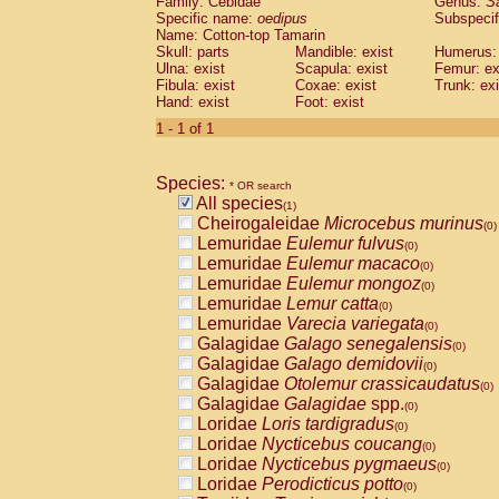
Family: Cebidae
Genus:
S
Cebidae
Saguinus midas
(0)
Specific name:
oedipus
Subspecif
Cebidae
Saguinus mystax
(0)
Name: Cotton-top Tamarin
Cebidae
Saguinus nigricollis
Skull: parts
Mandible: exist
(0)
Humerus: 
Cebidae
Saguinus oedipus
Ulna: exist
Scapula: exist
Femur: ex
(1)
Fibula: exist
Coxae: exist
Trunk: exi
Cebidae
Saguinus weddelli
(0)
Hand: exist
Foot: exist
Cebidae
Saguinus
spp.
(0)
Cebidae
Aotus trivirgatus
1 - 1 of 1
(0)
Cebidae
Cebus albifrons
(0)
Cebidae
Cebus apella
(0)
Species:
Cebidae
Cebus capucinus
* OR search
(0)
All species
Cebidae
Cebus nigrivittatus
(1)
(0)
Cheirogaleidae
Microcebus murinus
Cebidae
Cebus
spp.
(0)
(0)
Lemuridae
Eulemur fulvus
Cebidae
Saimiri boliviensis
(0)
(0)
Lemuridae
Eulemur macaco
Cebidae
Saimiri sciureus
(0)
(0)
Lemuridae
Eulemur mongoz
Atelidae
Alouatta caraya
(0)
(0)
Lemuridae
Lemur catta
Atelidae
Alouatta fusca
(0)
(0)
Lemuridae
Varecia variegata
Atelidae
Alouatta seniculus
(0)
(0)
Galagidae
Galago senegalensis
Atelidae
Alouatta
spp.
(0)
(0)
Galagidae
Galago demidovii
Atelidae
Ateles belzebuth
(0)
(0)
Galagidae
Otolemur crassicaudatus
Atelidae
Ateles geoffroyi
(0)
(0)
Galagidae
Galagidae
spp.
Atelidae
Ateles paniscus
(0)
(0)
Loridae
Loris tardigradus
Atelidae
Ateles
spp.
(0)
(0)
Loridae
Nycticebus coucang
Atelidae
Lagothrix lagothricha
(0)
(0)
Loridae
Nycticebus pygmaeus
Atelidae
Lagothrix lagothricha cana
(0)
(0)
Loridae
Perodicticus potto
Pitheciidae
Cacajao calvus rubicundu
(0)