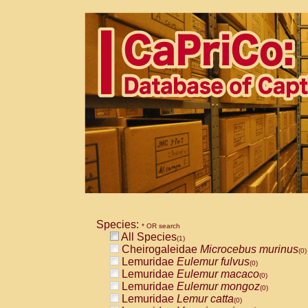
Species:
* OR search
All Species
(1)
Cheirogaleidae
Microcebus murinus
(0)
Lemuridae
Eulemur fulvus
(0)
Lemuridae
Eulemur macaco
(0)
Lemuridae
Eulemur mongoz
(0)
Lemuridae
Lemur catta
(0)