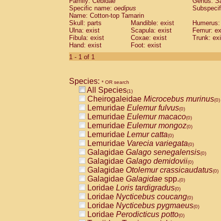
Family: Cebidae
Genus:
S
Cebidae
Saguinus midas
(0)
Specific name:
oedipus
Subspecif
Cebidae
Saguinus mystax
(0)
Name: Cotton-top Tamarin
Cebidae
Saguinus nigricollis
Skull: parts
Mandible: exist
(0)
Humerus: 
Cebidae
Saguinus oedipus
Ulna: exist
Scapula: exist
Femur: ex
(1)
Fibula: exist
Coxae: exist
Trunk: exi
Cebidae
Saguinus weddelli
(0)
Hand: exist
Foot: exist
Cebidae
Saguinus
spp.
(0)
Cebidae
Aotus trivirgatus
1 - 1 of 1
(0)
Cebidae
Cebus albifrons
(0)
Cebidae
Cebus apella
(0)
Species:
Cebidae
Cebus capucinus
* OR search
(0)
All Species
Cebidae
Cebus nigrivittatus
(1)
(0)
Cheirogaleidae
Microcebus murinus
Cebidae
Cebus
spp.
(0)
(0)
Lemuridae
Eulemur fulvus
Cebidae
Saimiri boliviensis
(0)
(0)
Lemuridae
Eulemur macaco
Cebidae
Saimiri sciureus
(0)
(0)
Lemuridae
Eulemur mongoz
Atelidae
Alouatta caraya
(0)
(0)
Lemuridae
Lemur catta
Atelidae
Alouatta fusca
(0)
(0)
Lemuridae
Varecia variegata
Atelidae
Alouatta seniculus
(0)
(0)
Galagidae
Galago senegalensis
Atelidae
Alouatta
spp.
(0)
(0)
Galagidae
Galago demidovii
Atelidae
Ateles belzebuth
(0)
(0)
Galagidae
Otolemur crassicaudatus
Atelidae
Ateles geoffroyi
(0)
(0)
Galagidae
Galagidae
spp.
Atelidae
Ateles paniscus
(0)
(0)
Loridae
Loris tardigradus
Atelidae
Ateles
spp.
(0)
(0)
Loridae
Nycticebus coucang
Atelidae
Lagothrix lagothricha
(0)
(0)
Loridae
Nycticebus pygmaeus
Atelidae
Lagothrix lagothricha cana
(0)
(0)
Loridae
Perodicticus potto
Pitheciidae
Cacajao calvus rubicundu
(0)