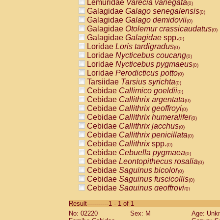
Lemuridae
Varecia variegata
(0)
Galagidae
Galago senegalensis
(0)
Galagidae
Galago demidovii
(0)
Galagidae
Otolemur crassicaudatus
(0)
Galagidae
Galagidae
spp.
(0)
Loridae
Loris tardigradus
(0)
Loridae
Nycticebus coucang
(0)
Loridae
Nycticebus pygmaeus
(0)
Loridae
Perodicticus potto
(0)
Tarsiidae
Tarsius syrichta
(0)
Cebidae
Callimico goeldii
(0)
Cebidae
Callithrix argentata
(0)
Cebidae
Callithrix geoffroyi
(0)
Cebidae
Callithrix humeralifer
(0)
Cebidae
Callithrix jacchus
(0)
Cebidae
Callithrix penicillata
(0)
Cebidae
Callithrix
spp.
(0)
Cebidae
Cebuella pygmaea
(0)
Cebidae
Leontopithecus rosalia
(0)
Cebidae
Saguinus bicolor
(0)
Cebidae
Saguinus fuscicollis
(0)
Cebidae
Saguinus geoffroyi
(0)
Cebidae
Saguinus imperator
(0)
Result-----------1 - 1 of 1
Cebidae
Saguinus labiatus
(0)
No: 02220
Sex: M
Age: Unk
Cebidae
Saguinus leucopus
(0)