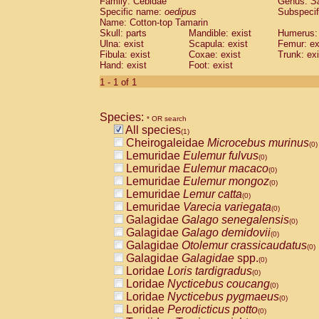
Family: Cebidae
Genus:
S
Cebidae
Saguinus midas
(0)
Specific name:
oedipus
Subspecif
Cebidae
Saguinus mystax
(0)
Name: Cotton-top Tamarin
Cebidae
Saguinus nigricollis
Skull: parts
Mandible: exist
(0)
Humerus: 
Cebidae
Saguinus oedipus
Ulna: exist
Scapula: exist
Femur: ex
(1)
Fibula: exist
Coxae: exist
Trunk: exi
Cebidae
Saguinus weddelli
(0)
Hand: exist
Foot: exist
Cebidae
Saguinus
spp.
(0)
Cebidae
Aotus trivirgatus
1 - 1 of 1
(0)
Cebidae
Cebus albifrons
(0)
Cebidae
Cebus apella
(0)
Species:
Cebidae
Cebus capucinus
* OR search
(0)
All species
Cebidae
Cebus nigrivittatus
(1)
(0)
Cheirogaleidae
Microcebus murinus
Cebidae
Cebus
spp.
(0)
(0)
Lemuridae
Eulemur fulvus
Cebidae
Saimiri boliviensis
(0)
(0)
Lemuridae
Eulemur macaco
Cebidae
Saimiri sciureus
(0)
(0)
Lemuridae
Eulemur mongoz
Atelidae
Alouatta caraya
(0)
(0)
Lemuridae
Lemur catta
Atelidae
Alouatta fusca
(0)
(0)
Lemuridae
Varecia variegata
Atelidae
Alouatta seniculus
(0)
(0)
Galagidae
Galago senegalensis
Atelidae
Alouatta
spp.
(0)
(0)
Galagidae
Galago demidovii
Atelidae
Ateles belzebuth
(0)
(0)
Galagidae
Otolemur crassicaudatus
Atelidae
Ateles geoffroyi
(0)
(0)
Galagidae
Galagidae
spp.
Atelidae
Ateles paniscus
(0)
(0)
Loridae
Loris tardigradus
Atelidae
Ateles
spp.
(0)
(0)
Loridae
Nycticebus coucang
Atelidae
Lagothrix lagothricha
(0)
(0)
Loridae
Nycticebus pygmaeus
Atelidae
Lagothrix lagothricha cana
(0)
(0)
Loridae
Perodicticus potto
Pitheciidae
Cacajao calvus rubicundu
(0)