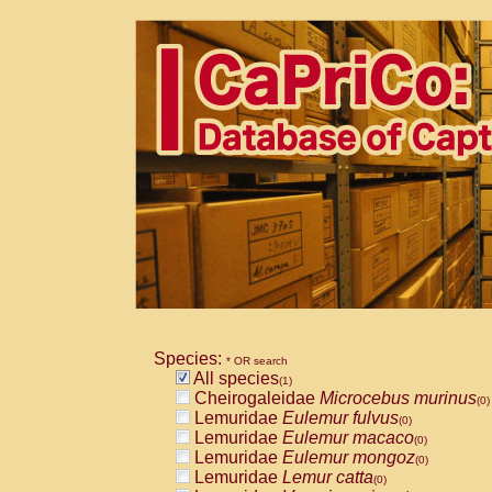
Species:
* OR search
All species
(1)
Cheirogaleidae
Microcebus murinus
(0)
Lemuridae
Eulemur fulvus
(0)
Lemuridae
Eulemur macaco
(0)
Lemuridae
Eulemur mongoz
(0)
Lemuridae
Lemur catta
(0)