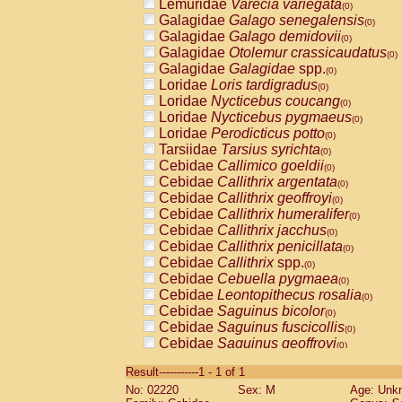
Lemuridae
Varecia variegata
(0)
Galagidae
Galago senegalensis
(0)
Galagidae
Galago demidovii
(0)
Galagidae
Otolemur crassicaudatus
(0)
Galagidae
Galagidae
spp.
(0)
Loridae
Loris tardigradus
(0)
Loridae
Nycticebus coucang
(0)
Loridae
Nycticebus pygmaeus
(0)
Loridae
Perodicticus potto
(0)
Tarsiidae
Tarsius syrichta
(0)
Cebidae
Callimico goeldii
(0)
Cebidae
Callithrix argentata
(0)
Cebidae
Callithrix geoffroyi
(0)
Cebidae
Callithrix humeralifer
(0)
Cebidae
Callithrix jacchus
(0)
Cebidae
Callithrix penicillata
(0)
Cebidae
Callithrix
spp.
(0)
Cebidae
Cebuella pygmaea
(0)
Cebidae
Leontopithecus rosalia
(0)
Cebidae
Saguinus bicolor
(0)
Cebidae
Saguinus fuscicollis
(0)
Cebidae
Saguinus geoffroyi
(0)
Cebidae
Saguinus imperator
(0)
Result-----------1 - 1 of 1
Cebidae
Saguinus labiatus
(0)
No: 02220
Sex: M
Age: Unk
Cebidae
Saguinus leucopus
(0)