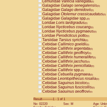
Lemuridae
Varecia variegata
(0)
Galagidae
Galago senegalensis
(0)
Galagidae
Galago demidovii
(0)
Galagidae
Otolemur crassicaudatus
(0)
Galagidae
Galagidae
spp.
(0)
Loridae
Loris tardigradus
(0)
Loridae
Nycticebus coucang
(0)
Loridae
Nycticebus pygmaeus
(0)
Loridae
Perodicticus potto
(0)
Tarsiidae
Tarsius syrichta
(0)
Cebidae
Callimico goeldii
(0)
Cebidae
Callithrix argentata
(0)
Cebidae
Callithrix geoffroyi
(0)
Cebidae
Callithrix humeralifer
(0)
Cebidae
Callithrix jacchus
(0)
Cebidae
Callithrix penicillata
(0)
Cebidae
Callithrix
spp.
(0)
Cebidae
Cebuella pygmaea
(0)
Cebidae
Leontopithecus rosalia
(0)
Cebidae
Saguinus bicolor
(0)
Cebidae
Saguinus fuscicollis
(0)
Cebidae
Saguinus geoffroyi
(0)
Cebidae
Saguinus imperator
(0)
Result-----------1 - 1 of 1
Cebidae
Saguinus labiatus
(0)
No: 02220
Sex: M
Age: Unk
Cebidae
Saguinus leucopus
(0)