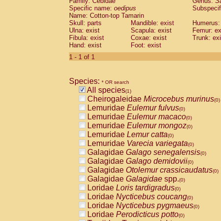
Family: Cebidae
Genus:
S
Cebidae
Saguinus midas
(0)
Specific name:
oedipus
Subspecif
Cebidae
Saguinus mystax
(0)
Name: Cotton-top Tamarin
Cebidae
Saguinus nigricollis
Skull: parts
Mandible: exist
(0)
Humerus: 
Cebidae
Saguinus oedipus
Ulna: exist
Scapula: exist
Femur: ex
(1)
Fibula: exist
Coxae: exist
Trunk: exi
Cebidae
Saguinus weddelli
(0)
Hand: exist
Foot: exist
Cebidae
Saguinus
spp.
(0)
Cebidae
Aotus trivirgatus
1 - 1 of 1
(0)
Cebidae
Cebus albifrons
(0)
Cebidae
Cebus apella
(0)
Species:
Cebidae
Cebus capucinus
* OR search
(0)
All species
Cebidae
Cebus nigrivittatus
(1)
(0)
Cheirogaleidae
Microcebus murinus
Cebidae
Cebus
spp.
(0)
(0)
Lemuridae
Eulemur fulvus
Cebidae
Saimiri boliviensis
(0)
(0)
Lemuridae
Eulemur macaco
Cebidae
Saimiri sciureus
(0)
(0)
Lemuridae
Eulemur mongoz
Atelidae
Alouatta caraya
(0)
(0)
Lemuridae
Lemur catta
Atelidae
Alouatta fusca
(0)
(0)
Lemuridae
Varecia variegata
Atelidae
Alouatta seniculus
(0)
(0)
Galagidae
Galago senegalensis
Atelidae
Alouatta
spp.
(0)
(0)
Galagidae
Galago demidovii
Atelidae
Ateles belzebuth
(0)
(0)
Galagidae
Otolemur crassicaudatus
Atelidae
Ateles geoffroyi
(0)
(0)
Galagidae
Galagidae
spp.
Atelidae
Ateles paniscus
(0)
(0)
Loridae
Loris tardigradus
Atelidae
Ateles
spp.
(0)
(0)
Loridae
Nycticebus coucang
Atelidae
Lagothrix lagothricha
(0)
(0)
Loridae
Nycticebus pygmaeus
Atelidae
Lagothrix lagothricha cana
(0)
(0)
Loridae
Perodicticus potto
Pitheciidae
Cacajao calvus rubicundu
(0)