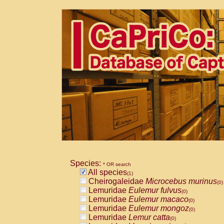
Species:
* OR search
All species
(1)
Cheirogaleidae
Microcebus murinus
(0)
Lemuridae
Eulemur fulvus
(0)
Lemuridae
Eulemur macaco
(0)
Lemuridae
Eulemur mongoz
(0)
Lemuridae
Lemur catta
(0)