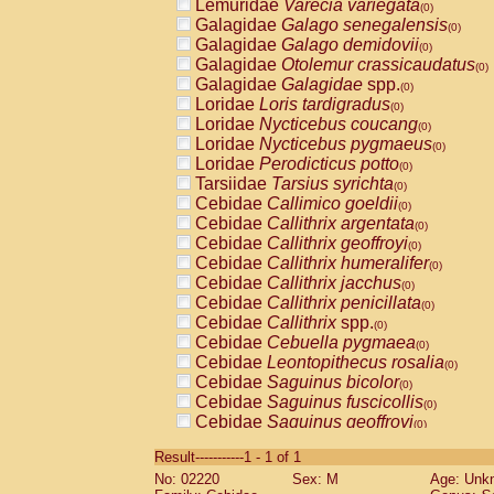
Lemuridae
Varecia variegata
(0)
Galagidae
Galago senegalensis
(0)
Galagidae
Galago demidovii
(0)
Galagidae
Otolemur crassicaudatus
(0)
Galagidae
Galagidae
spp.
(0)
Loridae
Loris tardigradus
(0)
Loridae
Nycticebus coucang
(0)
Loridae
Nycticebus pygmaeus
(0)
Loridae
Perodicticus potto
(0)
Tarsiidae
Tarsius syrichta
(0)
Cebidae
Callimico goeldii
(0)
Cebidae
Callithrix argentata
(0)
Cebidae
Callithrix geoffroyi
(0)
Cebidae
Callithrix humeralifer
(0)
Cebidae
Callithrix jacchus
(0)
Cebidae
Callithrix penicillata
(0)
Cebidae
Callithrix
spp.
(0)
Cebidae
Cebuella pygmaea
(0)
Cebidae
Leontopithecus rosalia
(0)
Cebidae
Saguinus bicolor
(0)
Cebidae
Saguinus fuscicollis
(0)
Cebidae
Saguinus geoffroyi
(0)
Cebidae
Saguinus imperator
(0)
Result-----------1 - 1 of 1
Cebidae
Saguinus labiatus
(0)
No: 02220
Sex: M
Age: Unk
Cebidae
Saguinus leucopus
(0)