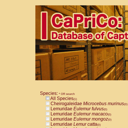
Species:
* OR search
All Species
(1)
Cheirogaleidae
Microcebus murinus
(0)
Lemuridae
Eulemur fulvus
(0)
Lemuridae
Eulemur macaco
(0)
Lemuridae
Eulemur mongoz
(0)
Lemuridae
Lemur catta
(0)