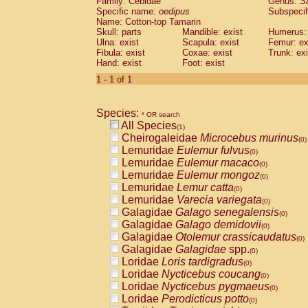
Family: Cebidae
Genus:
S
Cebidae
Saguinus midas
(0)
Specific name:
oedipus
Subspecif
Cebidae
Saguinus mystax
(0)
Name: Cotton-top Tamarin
Cebidae
Saguinus nigricollis
Skull: parts
Mandible: exist
(0)
Humerus: 
Cebidae
Saguinus oedipus
Ulna: exist
Scapula: exist
Femur: ex
(1)
Fibula: exist
Coxae: exist
Trunk: exi
Cebidae
Saguinus weddelli
(0)
Hand: exist
Foot: exist
Cebidae
Saguinus
spp.
(0)
Cebidae
Aotus trivirgatus
1 - 1 of 1
(0)
Cebidae
Cebus albifrons
(0)
Cebidae
Cebus apella
(0)
Species:
Cebidae
Cebus capucinus
* OR search
(0)
All Species
Cebidae
Cebus nigrivittatus
(1)
(0)
Cheirogaleidae
Microcebus murinus
Cebidae
Cebus
spp.
(0)
(0)
Lemuridae
Eulemur fulvus
Cebidae
Saimiri boliviensis
(0)
(0)
Lemuridae
Eulemur macaco
Cebidae
Saimiri sciureus
(0)
(0)
Lemuridae
Eulemur mongoz
Atelidae
Alouatta caraya
(0)
(0)
Lemuridae
Lemur catta
Atelidae
Alouatta fusca
(0)
(0)
Lemuridae
Varecia variegata
Atelidae
Alouatta seniculus
(0)
(0)
Galagidae
Galago senegalensis
Atelidae
Alouatta
spp.
(0)
(0)
Galagidae
Galago demidovii
Atelidae
Ateles belzebuth
(0)
(0)
Galagidae
Otolemur crassicaudatus
Atelidae
Ateles geoffroyi
(0)
(0)
Galagidae
Galagidae
spp.
Atelidae
Ateles paniscus
(0)
(0)
Loridae
Loris tardigradus
Atelidae
Ateles
spp.
(0)
(0)
Loridae
Nycticebus coucang
Atelidae
Lagothrix lagothricha
(0)
(0)
Loridae
Nycticebus pygmaeus
Atelidae
Lagothrix lagothricha cana
(0)
(0)
Loridae
Perodicticus potto
Pitheciidae
Cacajao calvus rubicundu
(0)