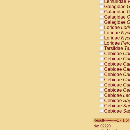
Lemuridae
V
Galagidae
G
Galagidae
G
Galagidae
O
Galagidae
G
Loridae
Lori
Loridae
Nyc
Loridae
Nyc
Loridae
Pero
Tarsiidae
Ta
Cebidae
Cal
Cebidae
Cal
Cebidae
Cal
Cebidae
Cal
Cebidae
Cal
Cebidae
Cal
Cebidae
Cal
Cebidae
Ce
Cebidae
Leo
Cebidae
Sag
Cebidae
Sag
Cebidae
Sag
Cebidae
Sag
Result-----------1 - 1 of
Cebidae
Sag
No: 02220
Cebidae
Sa