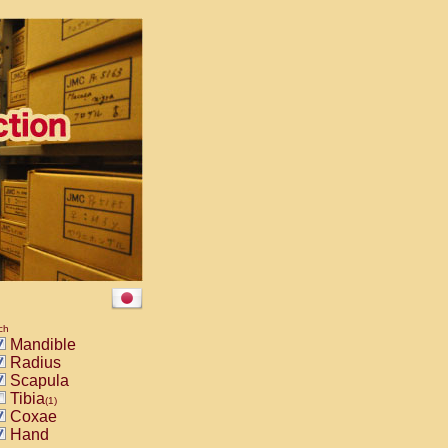
ch
Mandible
Radius
Scapula
Tibia
(1)
Coxae
Hand