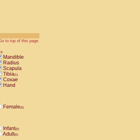
Go to top of this page.
ch
Mandible
Radius
Scapula
Tibia
(1)
Coxae
Hand
Female
(0)
Infant
(0)
Adult
(0)