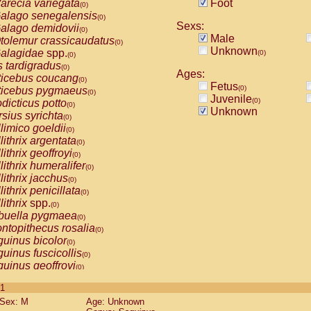
arecia variegata
Foot
(0)
alago senegalensis
(0)
Sexs:
alago demidovii
(0)
Male
tolemur crassicaudatus
(0)
Unknown
alagidae
spp.
(0)
(0)
s tardigradus
(0)
Ages:
ticebus coucang
(0)
Fetus
(0)
ticebus pygmaeus
(0)
Juvenile
(0)
dicticus potto
(0)
Unknown
rsius syrichta
(0)
limico goeldii
(0)
lithrix argentata
(0)
lithrix geoffroyi
(0)
lithrix humeralifer
(0)
lithrix jacchus
(0)
lithrix penicillata
(0)
lithrix
spp.
(0)
buella pygmaea
(0)
ntopithecus rosalia
(0)
uinus bicolor
(0)
uinus fuscicollis
(0)
uinus geoffroyi
(0)
uinus imperator
(0)
 1
uinus labiatus
(0)
Sex: M
Age: Unknown
guinus leucopus
(0)