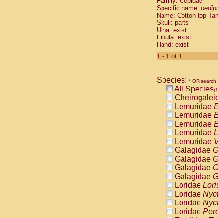
Family: Cebidae
Cebidae
Sa
Specific name:
oedip
Cebidae
Sa
Name: Cotton-top Ta
Cebidae
Sag
Skull: parts
Cebidae
Sa
Ulna: exist
Fibula: exist
Cebidae
Sag
Hand: exist
Cebidae
Sa
Cebidae
Aot
1 - 1 of 1
Cebidae
Ceb
Cebidae
Ceb
Species:
Cebidae
Ce
* OR search
All Species
Cebidae
Ceb
(1
Cheirogalei
Cebidae
Ce
Lemuridae
E
Cebidae
Sai
Lemuridae
E
Cebidae
Sai
Lemuridae
E
Atelidae
Alo
Lemuridae
L
Atelidae
Alo
Lemuridae
V
Atelidae
Alo
Galagidae
G
Atelidae
Alo
Galagidae
G
Atelidae
Ate
Galagidae
O
Atelidae
Ate
Galagidae
G
Atelidae
Ate
Loridae
Lori
Atelidae
Ate
Loridae
Nyc
Atelidae
Lag
Loridae
Nyc
Atelidae
Lag
Loridae
Pero
Pitheciidae