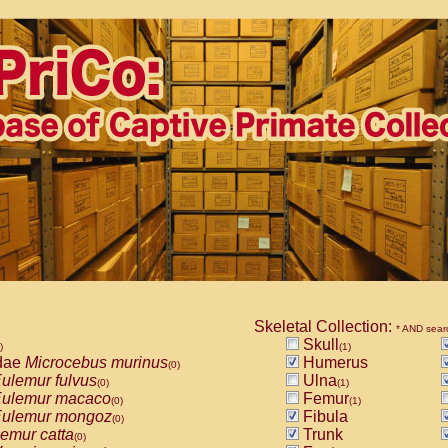
Skeletal Collection:
* AND sear
Skull
)
(1)
dae
Microcebus murinus
Humerus
(0)
ulemur fulvus
Ulna
(0)
(1)
ulemur macaco
Femur
(0)
(1)
ulemur mongoz
Fibula
(0)
emur catta
Trunk
(0)