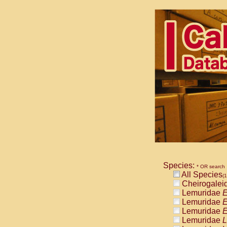
Species:
* OR search
All Species
(1
Cheirogalei
Lemuridae
E
Lemuridae
E
Lemuridae
E
Lemuridae
L