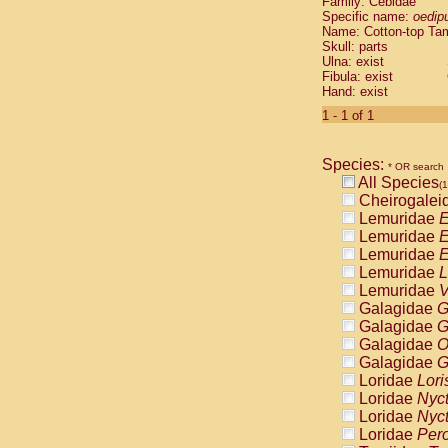
Family: Cebidae
Cebidae
Sa
Specific name:
oedip
Cebidae
Sa
Name: Cotton-top Ta
Cebidae
Sag
Skull: parts
Cebidae
Sa
Ulna: exist
Fibula: exist
Cebidae
Sag
Hand: exist
Cebidae
Sa
Cebidae
Aot
1 - 1 of 1
Cebidae
Ceb
Cebidae
Ceb
Species:
Cebidae
Ce
* OR search
All Species
Cebidae
Ceb
(1
Cheirogalei
Cebidae
Ce
Lemuridae
E
Cebidae
Sai
Lemuridae
E
Cebidae
Sai
Lemuridae
E
Atelidae
Alo
Lemuridae
L
Atelidae
Alo
Lemuridae
V
Atelidae
Alo
Galagidae
G
Atelidae
Alo
Galagidae
G
Atelidae
Ate
Galagidae
O
Atelidae
Ate
Galagidae
G
Atelidae
Ate
Loridae
Lori
Atelidae
Ate
Loridae
Nyc
Atelidae
Lag
Loridae
Nyc
Atelidae
Lag
Loridae
Pero
Pitheciidae