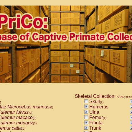
Skeletal Collection:
* AND sear
Skull
)
(1)
dae
Microcebus murinus
Humerus
(0)
ulemur fulvus
Ulna
(0)
ulemur macaco
Femur
(0)
(1)
ulemur mongoz
Fibula
(0)
emur catta
Trunk
(0)