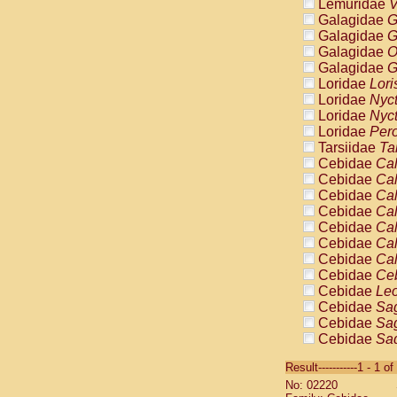
Lemuridae
V
Galagidae
G
Galagidae
G
Galagidae
O
Galagidae
G
Loridae
Lori
Loridae
Nyc
Loridae
Nyc
Loridae
Pero
Tarsiidae
Ta
Cebidae
Cal
Cebidae
Cal
Cebidae
Cal
Cebidae
Cal
Cebidae
Cal
Cebidae
Cal
Cebidae
Cal
Cebidae
Ce
Cebidae
Leo
Cebidae
Sag
Cebidae
Sag
Cebidae
Sag
Cebidae
Sag
Result-----------1 - 1 of
Cebidae
Sag
No: 02220
Cebidae
Sa