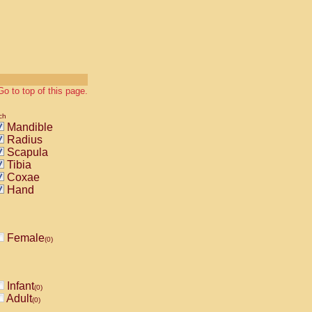
Go to top of this page.
ch
Mandible
Radius
Scapula
Tibia
Coxae
Hand
Female
(0)
Infant
(0)
Adult
(0)