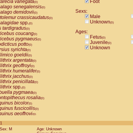
arecia variegata
Foot
(0)
alago senegalensis
(0)
Sexs:
alago demidovii
(0)
Male
tolemur crassicaudatus
(0)
Unknown
alagidae
spp.
(0)
(0)
s tardigradus
(0)
Ages:
ticebus coucang
(0)
Fetus
(0)
ticebus pygmaeus
(0)
Juvenile
(0)
dicticus potto
(0)
Unknown
rsius syrichta
(0)
limico goeldii
(0)
lithrix argentata
(0)
lithrix geoffroyi
(0)
lithrix humeralifer
(0)
lithrix jacchus
(0)
lithrix penicillata
(0)
lithrix
spp.
(0)
buella pygmaea
(0)
ntopithecus rosalia
(0)
uinus bicolor
(0)
uinus fuscicollis
(0)
uinus geoffroyi
(0)
uinus imperator
(0)
 1
uinus labiatus
(0)
Sex: M
Age: Unknown
guinus leucopus
(0)