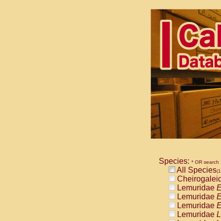
Species:
* OR search
All Species
(1
Cheirogalei
Lemuridae
E
Lemuridae
E
Lemuridae
E
Lemuridae
L