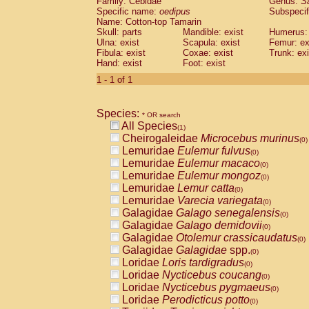
Family: Cebidae
Genus:
S
Cebidae
Saguinus midas
(0)
Specific name:
oedipus
Subspecif
Cebidae
Saguinus mystax
(0)
Name: Cotton-top Tamarin
Cebidae
Saguinus nigricollis
Skull: parts
Mandible: exist
(0)
Humerus: 
Cebidae
Saguinus oedipus
Ulna: exist
Scapula: exist
Femur: ex
(1)
Fibula: exist
Coxae: exist
Trunk: exi
Cebidae
Saguinus weddelli
(0)
Hand: exist
Foot: exist
Cebidae
Saguinus
spp.
(0)
Cebidae
Aotus trivirgatus
1 - 1 of 1
(0)
Cebidae
Cebus albifrons
(0)
Cebidae
Cebus apella
(0)
Species:
Cebidae
Cebus capucinus
* OR search
(0)
All Species
Cebidae
Cebus nigrivittatus
(1)
(0)
Cheirogaleidae
Microcebus murinus
Cebidae
Cebus
spp.
(0)
(0)
Lemuridae
Eulemur fulvus
Cebidae
Saimiri boliviensis
(0)
(0)
Lemuridae
Eulemur macaco
Cebidae
Saimiri sciureus
(0)
(0)
Lemuridae
Eulemur mongoz
Atelidae
Alouatta caraya
(0)
(0)
Lemuridae
Lemur catta
Atelidae
Alouatta fusca
(0)
(0)
Lemuridae
Varecia variegata
Atelidae
Alouatta seniculus
(0)
(0)
Galagidae
Galago senegalensis
Atelidae
Alouatta
spp.
(0)
(0)
Galagidae
Galago demidovii
Atelidae
Ateles belzebuth
(0)
(0)
Galagidae
Otolemur crassicaudatus
Atelidae
Ateles geoffroyi
(0)
(0)
Galagidae
Galagidae
spp.
Atelidae
Ateles paniscus
(0)
(0)
Loridae
Loris tardigradus
Atelidae
Ateles
spp.
(0)
(0)
Loridae
Nycticebus coucang
Atelidae
Lagothrix lagothricha
(0)
(0)
Loridae
Nycticebus pygmaeus
Atelidae
Lagothrix lagothricha cana
(0)
(0)
Loridae
Perodicticus potto
Pitheciidae
Cacajao calvus rubicundu
(0)