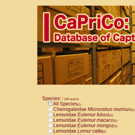
Species:
* OR search
All Species
(1)
Cheirogaleidae
Microcebus murinus
(0)
Lemuridae
Eulemur fulvus
(0)
Lemuridae
Eulemur macaco
(0)
Lemuridae
Eulemur mongoz
(0)
Lemuridae
Lemur catta
(0)