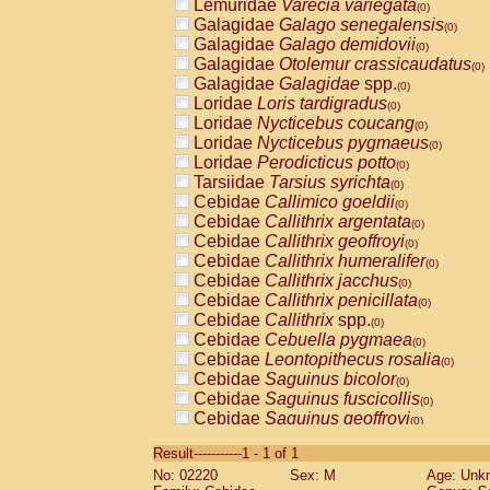
Lemuridae
Varecia variegata
(0)
Galagidae
Galago senegalensis
(0)
Galagidae
Galago demidovii
(0)
Galagidae
Otolemur crassicaudatus
(0)
Galagidae
Galagidae
spp.
(0)
Loridae
Loris tardigradus
(0)
Loridae
Nycticebus coucang
(0)
Loridae
Nycticebus pygmaeus
(0)
Loridae
Perodicticus potto
(0)
Tarsiidae
Tarsius syrichta
(0)
Cebidae
Callimico goeldii
(0)
Cebidae
Callithrix argentata
(0)
Cebidae
Callithrix geoffroyi
(0)
Cebidae
Callithrix humeralifer
(0)
Cebidae
Callithrix jacchus
(0)
Cebidae
Callithrix penicillata
(0)
Cebidae
Callithrix
spp.
(0)
Cebidae
Cebuella pygmaea
(0)
Cebidae
Leontopithecus rosalia
(0)
Cebidae
Saguinus bicolor
(0)
Cebidae
Saguinus fuscicollis
(0)
Cebidae
Saguinus geoffroyi
(0)
Cebidae
Saguinus imperator
(0)
Result-----------1 - 1 of 1
Cebidae
Saguinus labiatus
(0)
No: 02220
Sex: M
Age: Unk
Cebidae
Saguinus leucopus
(0)