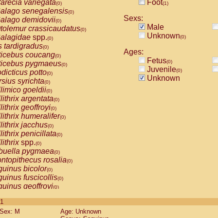
arecia variegata
Foot
(0)
(1)
alago senegalensis
(0)
Sexs:
alago demidovii
(0)
Male
tolemur crassicaudatus
(0)
Unknown
alagidae
spp.
(0)
(0)
s tardigradus
(0)
Ages:
ticebus coucang
(0)
Fetus
(0)
ticebus pygmaeus
(0)
Juvenile
(0)
dicticus potto
(0)
Unknown
rsius syrichta
(0)
limico goeldii
(0)
lithrix argentata
(0)
lithrix geoffroyi
(0)
lithrix humeralifer
(0)
lithrix jacchus
(0)
lithrix penicillata
(0)
lithrix
spp.
(0)
buella pygmaea
(0)
ntopithecus rosalia
(0)
uinus bicolor
(0)
uinus fuscicollis
(0)
uinus geoffroyi
(0)
uinus imperator
(0)
 1
uinus labiatus
(0)
Sex: M
Age: Unknown
guinus leucopus
(0)