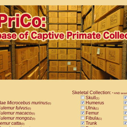
Skeletal Collection:
* AND sear
Skull
(1)
dae
Microcebus murinus
Humerus
(0)
ulemur fulvus
Ulna
(0)
(1)
ulemur macaco
Femur
(0)
ulemur mongoz
Fibula
(0)
(1)
emur catta
Trunk
(0)