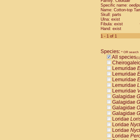
Family: Cebidae
Cebidae
Sa
Specific name:
oedip
Cebidae
Sa
Name: Cotton-top Ta
Cebidae
Sag
Skull: parts
Cebidae
Sa
Ulna: exist
Fibula: exist
Cebidae
Sag
Hand: exist
Cebidae
Sa
Cebidae
Aot
1 - 1 of 1
Cebidae
Ceb
Cebidae
Ceb
Species:
Cebidae
Ce
* OR search
All species
Cebidae
Ceb
(1)
Cheirogalei
Cebidae
Ce
Lemuridae
E
Cebidae
Sai
Lemuridae
E
Cebidae
Sai
Lemuridae
E
Atelidae
Alo
Lemuridae
L
Atelidae
Alo
Lemuridae
V
Atelidae
Alo
Galagidae
G
Atelidae
Alo
Galagidae
G
Atelidae
Ate
Galagidae
O
Atelidae
Ate
Galagidae
G
Atelidae
Ate
Loridae
Lori
Atelidae
Ate
Loridae
Nyc
Atelidae
Lag
Loridae
Nyc
Atelidae
Lag
Loridae
Pero
Pitheciidae