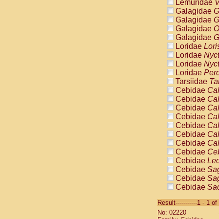
Lemuridae
V
Galagidae
G
Galagidae
G
Galagidae
O
Galagidae
G
Loridae
Lori
Loridae
Nyc
Loridae
Nyc
Loridae
Pero
Tarsiidae
Ta
Cebidae
Cal
Cebidae
Cal
Cebidae
Cal
Cebidae
Cal
Cebidae
Cal
Cebidae
Cal
Cebidae
Cal
Cebidae
Ce
Cebidae
Leo
Cebidae
Sag
Cebidae
Sag
Cebidae
Sag
Cebidae
Sag
Result-----------1 - 1 of
Cebidae
Sag
No: 02220
Cebidae
Sa