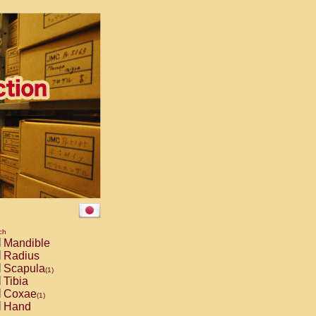
ch
Mandible
Radius
Scapula
(1)
Tibia
Coxae
(1)
Hand