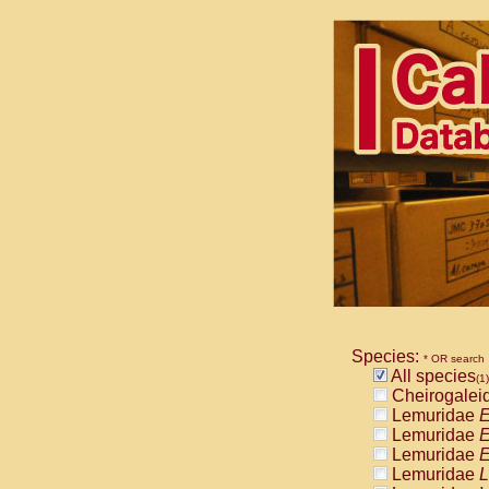
Species:
* OR search
All species
(1)
Cheirogalei
Lemuridae
E
Lemuridae
E
Lemuridae
E
Lemuridae
L