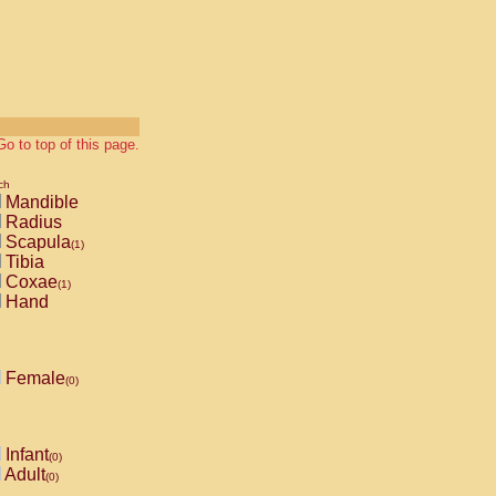
Go to top of this page.
ch
Mandible
Radius
Scapula
(1)
Tibia
Coxae
(1)
Hand
Female
(0)
Infant
(0)
Adult
(0)