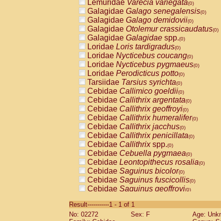
Lemuridae
Varecia variegata
(0)
Galagidae
Galago senegalensis
(0)
Galagidae
Galago demidovii
(0)
Galagidae
Otolemur crassicaudatus
(0)
Galagidae
Galagidae
spp.
(0)
Loridae
Loris tardigradus
(0)
Loridae
Nycticebus coucang
(0)
Loridae
Nycticebus pygmaeus
(0)
Loridae
Perodicticus potto
(0)
Tarsiidae
Tarsius syrichta
(0)
Cebidae
Callimico goeldii
(0)
Cebidae
Callithrix argentata
(0)
Cebidae
Callithrix geoffroyi
(0)
Cebidae
Callithrix humeralifer
(0)
Cebidae
Callithrix jacchus
(0)
Cebidae
Callithrix penicillata
(0)
Cebidae
Callithrix
spp.
(0)
Cebidae
Cebuella pygmaea
(0)
Cebidae
Leontopithecus rosalia
(0)
Cebidae
Saguinus bicolor
(0)
Cebidae
Saguinus fuscicollis
(0)
Cebidae
Saguinus geoffroyi
(0)
Cebidae
Saguinus imperator
(0)
Result-----------1 - 1 of 1
Cebidae
Saguinus labiatus
(0)
No: 02272
Sex: F
Age: Unk
Cebidae
Saguinus leucopus
(0)