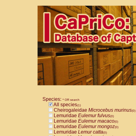
Species:
* OR search
All species
(1)
Cheirogaleidae
Microcebus murinus
(0)
Lemuridae
Eulemur fulvus
(0)
Lemuridae
Eulemur macaco
(0)
Lemuridae
Eulemur mongoz
(0)
Lemuridae
Lemur catta
(0)