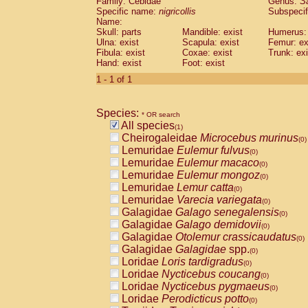
Family: Cebidae
Genus:
S
Cebidae
Saguinus midas
(0)
Specific name:
nigricollis
Subspecif
Cebidae
Saguinus mystax
(0)
Name:
Cebidae
Saguinus nigricollis
Skull: parts
Mandible: exist
(1)
Humerus: 
Cebidae
Saguinus oedipus
Ulna: exist
Scapula: exist
Femur: ex
(0)
Fibula: exist
Coxae: exist
Trunk: exi
Cebidae
Saguinus weddelli
(0)
Hand: exist
Foot: exist
Cebidae
Saguinus
spp.
(0)
Cebidae
Aotus trivirgatus
1 - 1 of 1
(0)
Cebidae
Cebus albifrons
(0)
Cebidae
Cebus apella
(0)
Species:
Cebidae
Cebus capucinus
* OR search
(0)
All species
Cebidae
Cebus nigrivittatus
(1)
(0)
Cheirogaleidae
Microcebus murinus
Cebidae
Cebus
spp.
(0)
(0)
Lemuridae
Eulemur fulvus
Cebidae
Saimiri boliviensis
(0)
(0)
Lemuridae
Eulemur macaco
Cebidae
Saimiri sciureus
(0)
(0)
Lemuridae
Eulemur mongoz
Atelidae
Alouatta caraya
(0)
(0)
Lemuridae
Lemur catta
Atelidae
Alouatta fusca
(0)
(0)
Lemuridae
Varecia variegata
Atelidae
Alouatta seniculus
(0)
(0)
Galagidae
Galago senegalensis
Atelidae
Alouatta
spp.
(0)
(0)
Galagidae
Galago demidovii
Atelidae
Ateles belzebuth
(0)
(0)
Galagidae
Otolemur crassicaudatus
Atelidae
Ateles geoffroyi
(0)
(0)
Galagidae
Galagidae
spp.
Atelidae
Ateles paniscus
(0)
(0)
Loridae
Loris tardigradus
Atelidae
Ateles
spp.
(0)
(0)
Loridae
Nycticebus coucang
Atelidae
Lagothrix lagothricha
(0)
(0)
Loridae
Nycticebus pygmaeus
Atelidae
Lagothrix lagothricha cana
(0)
(0)
Loridae
Perodicticus potto
Pitheciidae
Cacajao calvus rubicundu
(0)