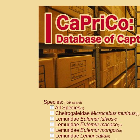
Species:
* OR search
All Species
(1)
Cheirogaleidae
Microcebus murinus
(0)
Lemuridae
Eulemur fulvus
(0)
Lemuridae
Eulemur macaco
(0)
Lemuridae
Eulemur mongoz
(0)
Lemuridae
Lemur catta
(0)