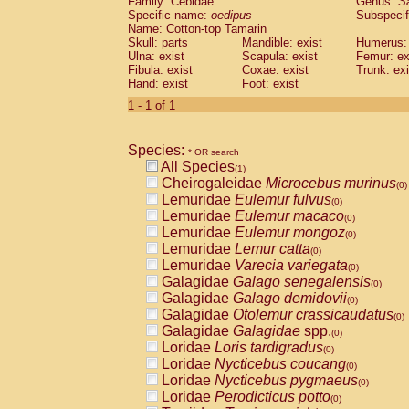
Family: Cebidae
Genus:
S
Cebidae
Saguinus midas
(0)
Specific name:
oedipus
Subspecif
Cebidae
Saguinus mystax
(0)
Name: Cotton-top Tamarin
Cebidae
Saguinus nigricollis
Skull: parts
Mandible: exist
(0)
Humerus: 
Cebidae
Saguinus oedipus
Ulna: exist
Scapula: exist
Femur: ex
(1)
Fibula: exist
Coxae: exist
Trunk: exi
Cebidae
Saguinus weddelli
(0)
Hand: exist
Foot: exist
Cebidae
Saguinus
spp.
(0)
Cebidae
Aotus trivirgatus
1 - 1 of 1
(0)
Cebidae
Cebus albifrons
(0)
Cebidae
Cebus apella
(0)
Species:
Cebidae
Cebus capucinus
* OR search
(0)
All Species
Cebidae
Cebus nigrivittatus
(1)
(0)
Cheirogaleidae
Microcebus murinus
Cebidae
Cebus
spp.
(0)
(0)
Lemuridae
Eulemur fulvus
Cebidae
Saimiri boliviensis
(0)
(0)
Lemuridae
Eulemur macaco
Cebidae
Saimiri sciureus
(0)
(0)
Lemuridae
Eulemur mongoz
Atelidae
Alouatta caraya
(0)
(0)
Lemuridae
Lemur catta
Atelidae
Alouatta fusca
(0)
(0)
Lemuridae
Varecia variegata
Atelidae
Alouatta seniculus
(0)
(0)
Galagidae
Galago senegalensis
Atelidae
Alouatta
spp.
(0)
(0)
Galagidae
Galago demidovii
Atelidae
Ateles belzebuth
(0)
(0)
Galagidae
Otolemur crassicaudatus
Atelidae
Ateles geoffroyi
(0)
(0)
Galagidae
Galagidae
spp.
Atelidae
Ateles paniscus
(0)
(0)
Loridae
Loris tardigradus
Atelidae
Ateles
spp.
(0)
(0)
Loridae
Nycticebus coucang
Atelidae
Lagothrix lagothricha
(0)
(0)
Loridae
Nycticebus pygmaeus
Atelidae
Lagothrix lagothricha cana
(0)
(0)
Loridae
Perodicticus potto
Pitheciidae
Cacajao calvus rubicundu
(0)