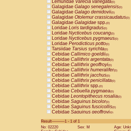
Lemuridae
Varecia variegata
(0)
Galagidae
Galago senegalensis
(0)
Galagidae
Galago demidovii
(0)
Galagidae
Otolemur crassicaudatus
(0)
Galagidae
Galagidae
spp.
(0)
Loridae
Loris tardigradus
(0)
Loridae
Nycticebus coucang
(0)
Loridae
Nycticebus pygmaeus
(0)
Loridae
Perodicticus potto
(0)
Tarsiidae
Tarsius syrichta
(0)
Cebidae
Callimico goeldii
(0)
Cebidae
Callithrix argentata
(0)
Cebidae
Callithrix geoffroyi
(0)
Cebidae
Callithrix humeralifer
(0)
Cebidae
Callithrix jacchus
(0)
Cebidae
Callithrix penicillata
(0)
Cebidae
Callithrix
spp.
(0)
Cebidae
Cebuella pygmaea
(0)
Cebidae
Leontopithecus rosalia
(0)
Cebidae
Saguinus bicolor
(0)
Cebidae
Saguinus fuscicollis
(0)
Cebidae
Saguinus geoffroyi
(0)
Cebidae
Saguinus imperator
(0)
Result-----------1 - 1 of 1
Cebidae
Saguinus labiatus
(0)
No: 02220
Sex: M
Age: Unk
Cebidae
Saguinus leucopus
(0)