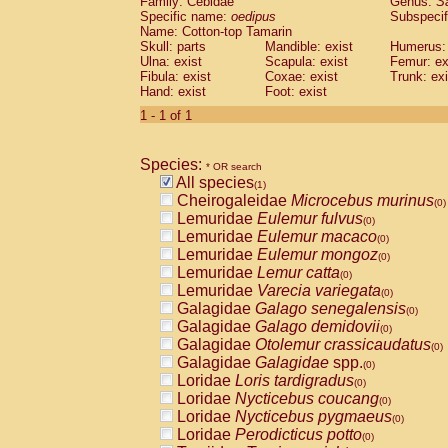
Family: Cebidae
Genus:
S
Cebidae
Saguinus midas
(0)
Specific name:
oedipus
Subspecif
Cebidae
Saguinus mystax
(0)
Name: Cotton-top Tamarin
Cebidae
Saguinus nigricollis
Skull: parts
Mandible: exist
(0)
Humerus: 
Cebidae
Saguinus oedipus
Ulna: exist
Scapula: exist
Femur: ex
(1)
Fibula: exist
Coxae: exist
Trunk: exi
Cebidae
Saguinus weddelli
(0)
Hand: exist
Foot: exist
Cebidae
Saguinus
spp.
(0)
Cebidae
Aotus trivirgatus
1 - 1 of 1
(0)
Cebidae
Cebus albifrons
(0)
Cebidae
Cebus apella
(0)
Species:
Cebidae
Cebus capucinus
* OR search
(0)
All species
Cebidae
Cebus nigrivittatus
(1)
(0)
Cheirogaleidae
Microcebus murinus
Cebidae
Cebus
spp.
(0)
(0)
Lemuridae
Eulemur fulvus
Cebidae
Saimiri boliviensis
(0)
(0)
Lemuridae
Eulemur macaco
Cebidae
Saimiri sciureus
(0)
(0)
Lemuridae
Eulemur mongoz
Atelidae
Alouatta caraya
(0)
(0)
Lemuridae
Lemur catta
Atelidae
Alouatta fusca
(0)
(0)
Lemuridae
Varecia variegata
Atelidae
Alouatta seniculus
(0)
(0)
Galagidae
Galago senegalensis
Atelidae
Alouatta
spp.
(0)
(0)
Galagidae
Galago demidovii
Atelidae
Ateles belzebuth
(0)
(0)
Galagidae
Otolemur crassicaudatus
Atelidae
Ateles geoffroyi
(0)
(0)
Galagidae
Galagidae
spp.
Atelidae
Ateles paniscus
(0)
(0)
Loridae
Loris tardigradus
Atelidae
Ateles
spp.
(0)
(0)
Loridae
Nycticebus coucang
Atelidae
Lagothrix lagothricha
(0)
(0)
Loridae
Nycticebus pygmaeus
Atelidae
Lagothrix lagothricha cana
(0)
(0)
Loridae
Perodicticus potto
Pitheciidae
Cacajao calvus rubicundu
(0)