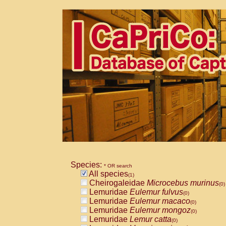
Species:
* OR search
All species
(1)
Cheirogaleidae
Microcebus murinus
(0)
Lemuridae
Eulemur fulvus
(0)
Lemuridae
Eulemur macaco
(0)
Lemuridae
Eulemur mongoz
(0)
Lemuridae
Lemur catta
(0)