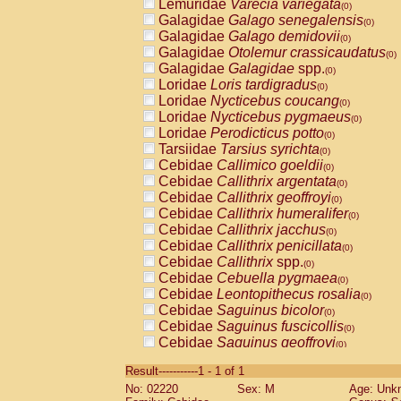
Lemuridae
Varecia variegata
(0)
Galagidae
Galago senegalensis
(0)
Galagidae
Galago demidovii
(0)
Galagidae
Otolemur crassicaudatus
(0)
Galagidae
Galagidae
spp.
(0)
Loridae
Loris tardigradus
(0)
Loridae
Nycticebus coucang
(0)
Loridae
Nycticebus pygmaeus
(0)
Loridae
Perodicticus potto
(0)
Tarsiidae
Tarsius syrichta
(0)
Cebidae
Callimico goeldii
(0)
Cebidae
Callithrix argentata
(0)
Cebidae
Callithrix geoffroyi
(0)
Cebidae
Callithrix humeralifer
(0)
Cebidae
Callithrix jacchus
(0)
Cebidae
Callithrix penicillata
(0)
Cebidae
Callithrix
spp.
(0)
Cebidae
Cebuella pygmaea
(0)
Cebidae
Leontopithecus rosalia
(0)
Cebidae
Saguinus bicolor
(0)
Cebidae
Saguinus fuscicollis
(0)
Cebidae
Saguinus geoffroyi
(0)
Cebidae
Saguinus imperator
(0)
Result-----------1 - 1 of 1
Cebidae
Saguinus labiatus
(0)
No: 02220
Sex: M
Age: Unk
Cebidae
Saguinus leucopus
(0)