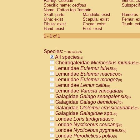
Family: Cebidae
Genus:
S
Cebidae
Saguinus midas
(0)
Specific name:
oedipus
Subspecif
Cebidae
Saguinus mystax
(0)
Name: Cotton-top Tamarin
Cebidae
Saguinus nigricollis
Skull: parts
Mandible: exist
(0)
Humerus: 
Cebidae
Saguinus oedipus
Ulna: exist
Scapula: exist
Femur: ex
(1)
Fibula: exist
Coxae: exist
Trunk: exi
Cebidae
Saguinus weddelli
(0)
Hand: exist
Foot: exist
Cebidae
Saguinus
spp.
(0)
Cebidae
Aotus trivirgatus
1 - 1 of 1
(0)
Cebidae
Cebus albifrons
(0)
Cebidae
Cebus apella
(0)
Species:
Cebidae
Cebus capucinus
* OR search
(0)
All species
Cebidae
Cebus nigrivittatus
(1)
(0)
Cheirogaleidae
Microcebus murinus
Cebidae
Cebus
spp.
(0)
(0)
Lemuridae
Eulemur fulvus
Cebidae
Saimiri boliviensis
(0)
(0)
Lemuridae
Eulemur macaco
Cebidae
Saimiri sciureus
(0)
(0)
Lemuridae
Eulemur mongoz
Atelidae
Alouatta caraya
(0)
(0)
Lemuridae
Lemur catta
Atelidae
Alouatta fusca
(0)
(0)
Lemuridae
Varecia variegata
Atelidae
Alouatta seniculus
(0)
(0)
Galagidae
Galago senegalensis
Atelidae
Alouatta
spp.
(0)
(0)
Galagidae
Galago demidovii
Atelidae
Ateles belzebuth
(0)
(0)
Galagidae
Otolemur crassicaudatus
Atelidae
Ateles geoffroyi
(0)
(0)
Galagidae
Galagidae
spp.
Atelidae
Ateles paniscus
(0)
(0)
Loridae
Loris tardigradus
Atelidae
Ateles
spp.
(0)
(0)
Loridae
Nycticebus coucang
Atelidae
Lagothrix lagothricha
(0)
(0)
Loridae
Nycticebus pygmaeus
Atelidae
Lagothrix lagothricha cana
(0)
(0)
Loridae
Perodicticus potto
Pitheciidae
Cacajao calvus rubicundu
(0)