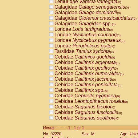
Lemuridae
Varecia variegata
(0)
Galagidae
Galago senegalensis
(0)
Galagidae
Galago demidovii
(0)
Galagidae
Otolemur crassicaudatus
(0)
Galagidae
Galagidae
spp.
(0)
Loridae
Loris tardigradus
(0)
Loridae
Nycticebus coucang
(0)
Loridae
Nycticebus pygmaeus
(0)
Loridae
Perodicticus potto
(0)
Tarsiidae
Tarsius syrichta
(0)
Cebidae
Callimico goeldii
(0)
Cebidae
Callithrix argentata
(0)
Cebidae
Callithrix geoffroyi
(0)
Cebidae
Callithrix humeralifer
(0)
Cebidae
Callithrix jacchus
(0)
Cebidae
Callithrix penicillata
(0)
Cebidae
Callithrix
spp.
(0)
Cebidae
Cebuella pygmaea
(0)
Cebidae
Leontopithecus rosalia
(0)
Cebidae
Saguinus bicolor
(0)
Cebidae
Saguinus fuscicollis
(0)
Cebidae
Saguinus geoffroyi
(0)
Cebidae
Saguinus imperator
(0)
Result-----------1 - 1 of 1
Cebidae
Saguinus labiatus
(0)
No: 02220
Sex: M
Age: Unk
Cebidae
Saguinus leucopus
(0)