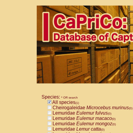
Species:
* OR search
All species
(1)
Cheirogaleidae
Microcebus murinus
(0)
Lemuridae
Eulemur fulvus
(0)
Lemuridae
Eulemur macaco
(0)
Lemuridae
Eulemur mongoz
(0)
Lemuridae
Lemur catta
(0)