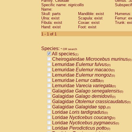
Family: Cebidae
Genus:
S
Cebidae
Saguinus midas
(0)
Specific name:
nigricollis
Subspecif
Cebidae
Saguinus mystax
(0)
Name:
Cebidae
Saguinus nigricollis
Skull: parts
Mandible: exist
(1)
Humerus: 
Cebidae
Saguinus oedipus
Ulna: exist
Scapula: exist
Femur: ex
(0)
Fibula: exist
Coxae: exist
Trunk: exi
Cebidae
Saguinus weddelli
(0)
Hand: exist
Foot: exist
Cebidae
Saguinus
spp.
(0)
Cebidae
Aotus trivirgatus
1 - 1 of 1
(0)
Cebidae
Cebus albifrons
(0)
Cebidae
Cebus apella
(0)
Species:
Cebidae
Cebus capucinus
* OR search
(0)
All species
Cebidae
Cebus nigrivittatus
(1)
(0)
Cheirogaleidae
Microcebus murinus
Cebidae
Cebus
spp.
(0)
(0)
Lemuridae
Eulemur fulvus
Cebidae
Saimiri boliviensis
(0)
(0)
Lemuridae
Eulemur macaco
Cebidae
Saimiri sciureus
(0)
(0)
Lemuridae
Eulemur mongoz
Atelidae
Alouatta caraya
(0)
(0)
Lemuridae
Lemur catta
Atelidae
Alouatta fusca
(0)
(0)
Lemuridae
Varecia variegata
Atelidae
Alouatta seniculus
(0)
(0)
Galagidae
Galago senegalensis
Atelidae
Alouatta
spp.
(0)
(0)
Galagidae
Galago demidovii
Atelidae
Ateles belzebuth
(0)
(0)
Galagidae
Otolemur crassicaudatus
Atelidae
Ateles geoffroyi
(0)
(0)
Galagidae
Galagidae
spp.
Atelidae
Ateles paniscus
(0)
(0)
Loridae
Loris tardigradus
Atelidae
Ateles
spp.
(0)
(0)
Loridae
Nycticebus coucang
Atelidae
Lagothrix lagothricha
(0)
(0)
Loridae
Nycticebus pygmaeus
Atelidae
Lagothrix lagothricha cana
(0)
(0)
Loridae
Perodicticus potto
Pitheciidae
Cacajao calvus rubicundu
(0)