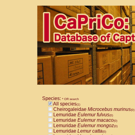
Species:
* OR search
All species
(1)
Cheirogaleidae
Microcebus murinus
(0)
Lemuridae
Eulemur fulvus
(0)
Lemuridae
Eulemur macaco
(0)
Lemuridae
Eulemur mongoz
(0)
Lemuridae
Lemur catta
(0)