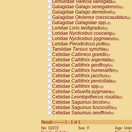
Lemuridae
Varecia variegata
(0)
Galagidae
Galago senegalensis
(0)
Galagidae
Galago demidovii
(0)
Galagidae
Otolemur crassicaudatus
(0)
Galagidae
Galagidae
spp.
(0)
Loridae
Loris tardigradus
(0)
Loridae
Nycticebus coucang
(0)
Loridae
Nycticebus pygmaeus
(0)
Loridae
Perodicticus potto
(0)
Tarsiidae
Tarsius syrichta
(0)
Cebidae
Callimico goeldii
(0)
Cebidae
Callithrix argentata
(0)
Cebidae
Callithrix geoffroyi
(0)
Cebidae
Callithrix humeralifer
(0)
Cebidae
Callithrix jacchus
(0)
Cebidae
Callithrix penicillata
(0)
Cebidae
Callithrix
spp.
(0)
Cebidae
Cebuella pygmaea
(0)
Cebidae
Leontopithecus rosalia
(0)
Cebidae
Saguinus bicolor
(0)
Cebidae
Saguinus fuscicollis
(0)
Cebidae
Saguinus geoffroyi
(0)
Cebidae
Saguinus imperator
(0)
Result-----------1 - 1 of 1
Cebidae
Saguinus labiatus
(0)
No: 02272
Sex: F
Age: Unk
Cebidae
Saguinus leucopus
(0)