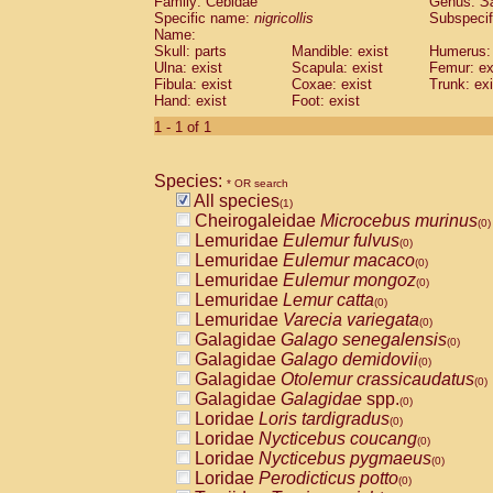
Family: Cebidae
Genus:
S
Cebidae
Saguinus midas
(0)
Specific name:
nigricollis
Subspecif
Cebidae
Saguinus mystax
(0)
Name:
Cebidae
Saguinus nigricollis
Skull: parts
Mandible: exist
(1)
Humerus: 
Cebidae
Saguinus oedipus
Ulna: exist
Scapula: exist
Femur: ex
(0)
Fibula: exist
Coxae: exist
Trunk: exi
Cebidae
Saguinus weddelli
(0)
Hand: exist
Foot: exist
Cebidae
Saguinus
spp.
(0)
Cebidae
Aotus trivirgatus
1 - 1 of 1
(0)
Cebidae
Cebus albifrons
(0)
Cebidae
Cebus apella
(0)
Species:
Cebidae
Cebus capucinus
* OR search
(0)
All species
Cebidae
Cebus nigrivittatus
(1)
(0)
Cheirogaleidae
Microcebus murinus
Cebidae
Cebus
spp.
(0)
(0)
Lemuridae
Eulemur fulvus
Cebidae
Saimiri boliviensis
(0)
(0)
Lemuridae
Eulemur macaco
Cebidae
Saimiri sciureus
(0)
(0)
Lemuridae
Eulemur mongoz
Atelidae
Alouatta caraya
(0)
(0)
Lemuridae
Lemur catta
Atelidae
Alouatta fusca
(0)
(0)
Lemuridae
Varecia variegata
Atelidae
Alouatta seniculus
(0)
(0)
Galagidae
Galago senegalensis
Atelidae
Alouatta
spp.
(0)
(0)
Galagidae
Galago demidovii
Atelidae
Ateles belzebuth
(0)
(0)
Galagidae
Otolemur crassicaudatus
Atelidae
Ateles geoffroyi
(0)
(0)
Galagidae
Galagidae
spp.
Atelidae
Ateles paniscus
(0)
(0)
Loridae
Loris tardigradus
Atelidae
Ateles
spp.
(0)
(0)
Loridae
Nycticebus coucang
Atelidae
Lagothrix lagothricha
(0)
(0)
Loridae
Nycticebus pygmaeus
Atelidae
Lagothrix lagothricha cana
(0)
(0)
Loridae
Perodicticus potto
Pitheciidae
Cacajao calvus rubicundu
(0)