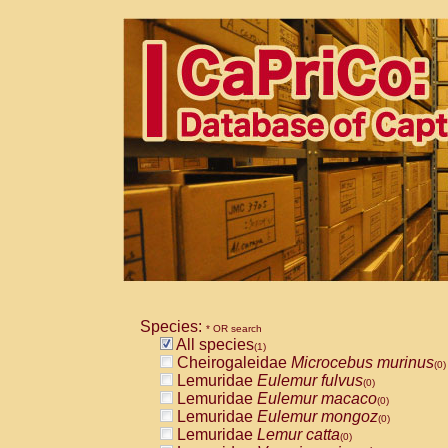
Species:
* OR search
All species
(1)
Cheirogaleidae
Microcebus murinus
(0)
Lemuridae
Eulemur fulvus
(0)
Lemuridae
Eulemur macaco
(0)
Lemuridae
Eulemur mongoz
(0)
Lemuridae
Lemur catta
(0)