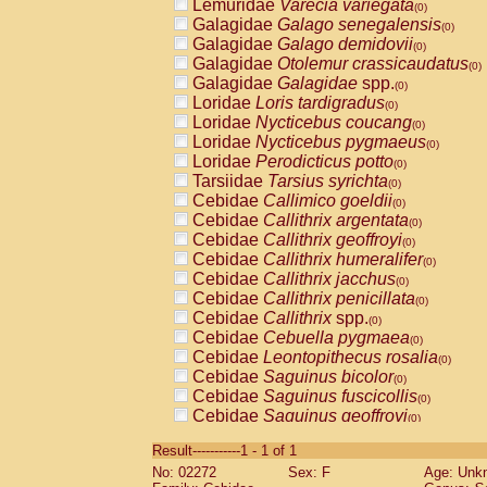
Lemuridae
Varecia variegata
(0)
Galagidae
Galago senegalensis
(0)
Galagidae
Galago demidovii
(0)
Galagidae
Otolemur crassicaudatus
(0)
Galagidae
Galagidae
spp.
(0)
Loridae
Loris tardigradus
(0)
Loridae
Nycticebus coucang
(0)
Loridae
Nycticebus pygmaeus
(0)
Loridae
Perodicticus potto
(0)
Tarsiidae
Tarsius syrichta
(0)
Cebidae
Callimico goeldii
(0)
Cebidae
Callithrix argentata
(0)
Cebidae
Callithrix geoffroyi
(0)
Cebidae
Callithrix humeralifer
(0)
Cebidae
Callithrix jacchus
(0)
Cebidae
Callithrix penicillata
(0)
Cebidae
Callithrix
spp.
(0)
Cebidae
Cebuella pygmaea
(0)
Cebidae
Leontopithecus rosalia
(0)
Cebidae
Saguinus bicolor
(0)
Cebidae
Saguinus fuscicollis
(0)
Cebidae
Saguinus geoffroyi
(0)
Cebidae
Saguinus imperator
(0)
Result-----------1 - 1 of 1
Cebidae
Saguinus labiatus
(0)
No: 02272
Sex: F
Age: Unk
Cebidae
Saguinus leucopus
(0)