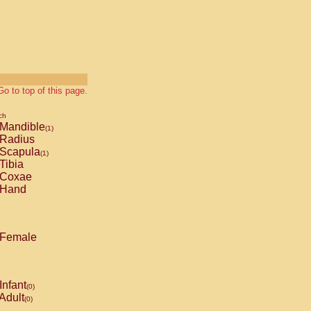
Go to top of this page.
ch
Mandible
(1)
Radius
Scapula
(1)
Tibia
Coxae
Hand
Female
Infant
(0)
Adult
(0)