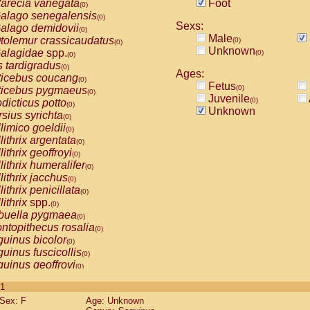
arecia variegata
Foot
(0)
alago senegalensis
(0)
Sexs:
alago demidovii
(0)
Male
tolemur crassicaudatus
(0)
(0)
Unknown
alagidae
spp.
(0)
(0)
s tardigradus
(0)
Ages:
ticebus coucang
(0)
Fetus
(0)
ticebus pygmaeus
(0)
Juvenile
(0)
dicticus potto
(0)
Unknown
rsius syrichta
(0)
limico goeldii
(0)
lithrix argentata
(0)
lithrix geoffroyi
(0)
lithrix humeralifer
(0)
lithrix jacchus
(0)
lithrix penicillata
(0)
lithrix
spp.
(0)
buella pygmaea
(0)
ntopithecus rosalia
(0)
uinus bicolor
(0)
uinus fuscicollis
(0)
uinus geoffroyi
(0)
uinus imperator
(0)
 1
uinus labiatus
(0)
Sex: F
Age: Unknown
guinus leucopus
(0)