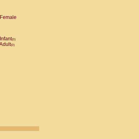
Female
Infant
(0)
Adult
(0)