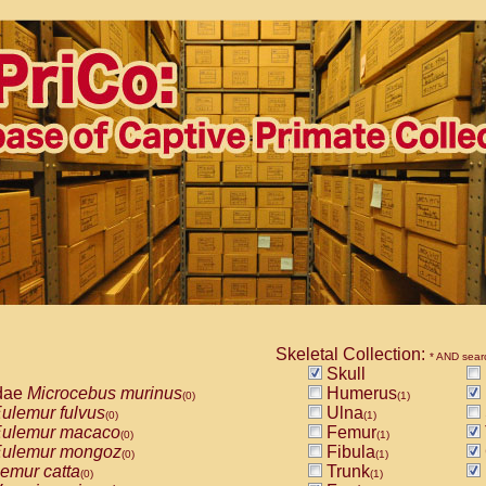
Skeletal Collection:
* AND sear
Skull
dae
Microcebus murinus
Humerus
(0)
(1)
ulemur fulvus
Ulna
(0)
(1)
ulemur macaco
Femur
(0)
(1)
ulemur mongoz
Fibula
(0)
(1)
emur catta
Trunk
(0)
(1)