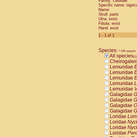
Family: Cebidae
Cebidae
Sa
Specific name:
nigrico
Cebidae
Sa
Name:
Cebidae
Sag
Skull: parts
Cebidae
Sa
Ulna: exist
Fibula: exist
Cebidae
Sag
Hand: exist
Cebidae
Sa
Cebidae
Aot
1 - 1 of 1
Cebidae
Ceb
Cebidae
Ceb
Species:
Cebidae
Ce
* OR search
All species
Cebidae
Ceb
(1)
Cheirogalei
Cebidae
Ce
Lemuridae
E
Cebidae
Sai
Lemuridae
E
Cebidae
Sai
Lemuridae
E
Atelidae
Alo
Lemuridae
L
Atelidae
Alo
Lemuridae
V
Atelidae
Alo
Galagidae
G
Atelidae
Alo
Galagidae
G
Atelidae
Ate
Galagidae
O
Atelidae
Ate
Galagidae
G
Atelidae
Ate
Loridae
Lori
Atelidae
Ate
Loridae
Nyc
Atelidae
Lag
Loridae
Nyc
Atelidae
Lag
Loridae
Pero
Pitheciidae