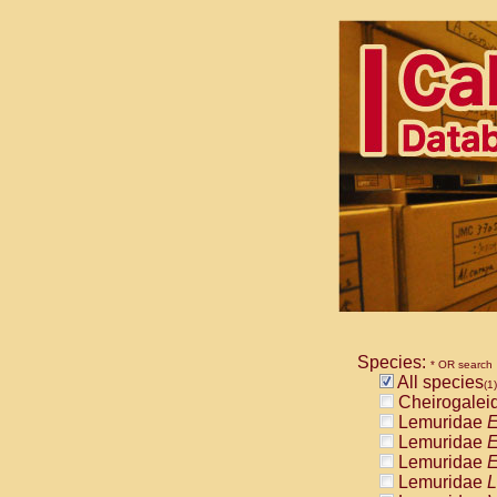
Species:
* OR search
All species
(1)
Cheirogalei
Lemuridae
E
Lemuridae
E
Lemuridae
E
Lemuridae
L