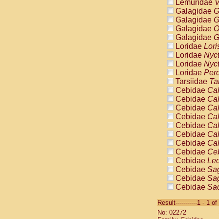
Lemuridae
V
Galagidae
G
Galagidae
G
Galagidae
O
Galagidae
G
Loridae
Lori
Loridae
Nyc
Loridae
Nyc
Loridae
Pero
Tarsiidae
Ta
Cebidae
Cal
Cebidae
Cal
Cebidae
Cal
Cebidae
Cal
Cebidae
Cal
Cebidae
Cal
Cebidae
Cal
Cebidae
Ce
Cebidae
Leo
Cebidae
Sag
Cebidae
Sag
Cebidae
Sag
Cebidae
Sag
Result-----------1 - 1 of
Cebidae
Sag
No: 02272
Cebidae
Sa