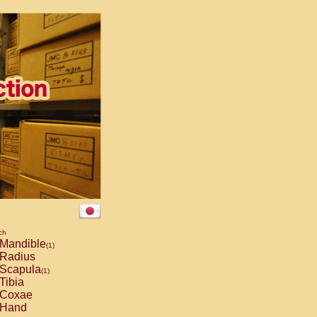
ch
Mandible
(1)
Radius
Scapula
(1)
Tibia
Coxae
Hand