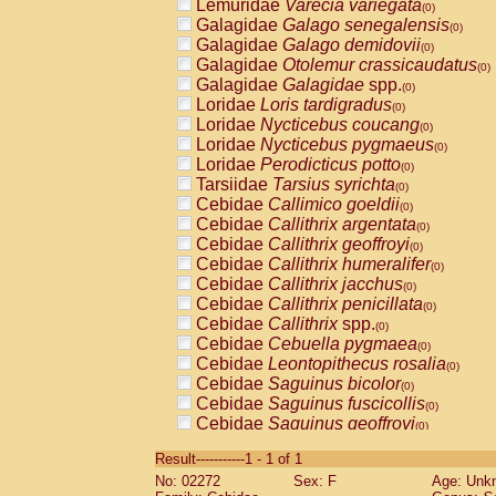
Lemuridae
Varecia variegata
(0)
Galagidae
Galago senegalensis
(0)
Galagidae
Galago demidovii
(0)
Galagidae
Otolemur crassicaudatus
(0)
Galagidae
Galagidae
spp.
(0)
Loridae
Loris tardigradus
(0)
Loridae
Nycticebus coucang
(0)
Loridae
Nycticebus pygmaeus
(0)
Loridae
Perodicticus potto
(0)
Tarsiidae
Tarsius syrichta
(0)
Cebidae
Callimico goeldii
(0)
Cebidae
Callithrix argentata
(0)
Cebidae
Callithrix geoffroyi
(0)
Cebidae
Callithrix humeralifer
(0)
Cebidae
Callithrix jacchus
(0)
Cebidae
Callithrix penicillata
(0)
Cebidae
Callithrix
spp.
(0)
Cebidae
Cebuella pygmaea
(0)
Cebidae
Leontopithecus rosalia
(0)
Cebidae
Saguinus bicolor
(0)
Cebidae
Saguinus fuscicollis
(0)
Cebidae
Saguinus geoffroyi
(0)
Cebidae
Saguinus imperator
(0)
Result-----------1 - 1 of 1
Cebidae
Saguinus labiatus
(0)
No: 02272
Sex: F
Age: Unk
Cebidae
Saguinus leucopus
(0)