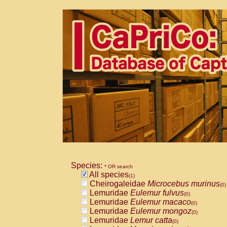
Species:
* OR search
All species
(1)
Cheirogaleidae
Microcebus murinus
(0)
Lemuridae
Eulemur fulvus
(0)
Lemuridae
Eulemur macaco
(0)
Lemuridae
Eulemur mongoz
(0)
Lemuridae
Lemur catta
(0)