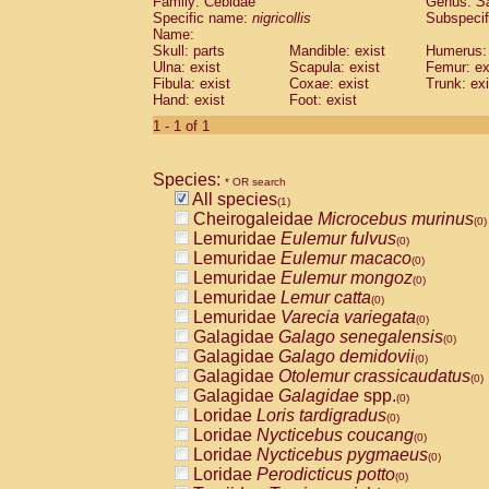
Family: Cebidae
Genus:
S
Cebidae
Saguinus midas
(0)
Specific name:
nigricollis
Subspecif
Cebidae
Saguinus mystax
(0)
Name:
Cebidae
Saguinus nigricollis
Skull: parts
Mandible: exist
(1)
Humerus: 
Cebidae
Saguinus oedipus
Ulna: exist
Scapula: exist
Femur: ex
(0)
Fibula: exist
Coxae: exist
Trunk: exi
Cebidae
Saguinus weddelli
(0)
Hand: exist
Foot: exist
Cebidae
Saguinus
spp.
(0)
Cebidae
Aotus trivirgatus
1 - 1 of 1
(0)
Cebidae
Cebus albifrons
(0)
Cebidae
Cebus apella
(0)
Species:
Cebidae
Cebus capucinus
* OR search
(0)
All species
Cebidae
Cebus nigrivittatus
(1)
(0)
Cheirogaleidae
Microcebus murinus
Cebidae
Cebus
spp.
(0)
(0)
Lemuridae
Eulemur fulvus
Cebidae
Saimiri boliviensis
(0)
(0)
Lemuridae
Eulemur macaco
Cebidae
Saimiri sciureus
(0)
(0)
Lemuridae
Eulemur mongoz
Atelidae
Alouatta caraya
(0)
(0)
Lemuridae
Lemur catta
Atelidae
Alouatta fusca
(0)
(0)
Lemuridae
Varecia variegata
Atelidae
Alouatta seniculus
(0)
(0)
Galagidae
Galago senegalensis
Atelidae
Alouatta
spp.
(0)
(0)
Galagidae
Galago demidovii
Atelidae
Ateles belzebuth
(0)
(0)
Galagidae
Otolemur crassicaudatus
Atelidae
Ateles geoffroyi
(0)
(0)
Galagidae
Galagidae
spp.
Atelidae
Ateles paniscus
(0)
(0)
Loridae
Loris tardigradus
Atelidae
Ateles
spp.
(0)
(0)
Loridae
Nycticebus coucang
Atelidae
Lagothrix lagothricha
(0)
(0)
Loridae
Nycticebus pygmaeus
Atelidae
Lagothrix lagothricha cana
(0)
(0)
Loridae
Perodicticus potto
Pitheciidae
Cacajao calvus rubicundu
(0)