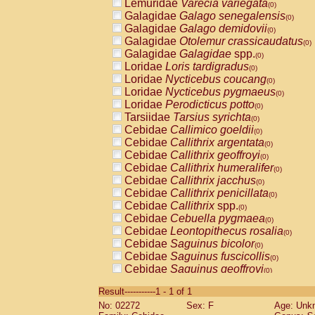
Lemuridae
Varecia variegata
(0)
Galagidae
Galago senegalensis
(0)
Galagidae
Galago demidovii
(0)
Galagidae
Otolemur crassicaudatus
(0)
Galagidae
Galagidae
spp.
(0)
Loridae
Loris tardigradus
(0)
Loridae
Nycticebus coucang
(0)
Loridae
Nycticebus pygmaeus
(0)
Loridae
Perodicticus potto
(0)
Tarsiidae
Tarsius syrichta
(0)
Cebidae
Callimico goeldii
(0)
Cebidae
Callithrix argentata
(0)
Cebidae
Callithrix geoffroyi
(0)
Cebidae
Callithrix humeralifer
(0)
Cebidae
Callithrix jacchus
(0)
Cebidae
Callithrix penicillata
(0)
Cebidae
Callithrix
spp.
(0)
Cebidae
Cebuella pygmaea
(0)
Cebidae
Leontopithecus rosalia
(0)
Cebidae
Saguinus bicolor
(0)
Cebidae
Saguinus fuscicollis
(0)
Cebidae
Saguinus geoffroyi
(0)
Cebidae
Saguinus imperator
(0)
Result-----------1 - 1 of 1
Cebidae
Saguinus labiatus
(0)
No: 02272
Sex: F
Age: Unk
Cebidae
Saguinus leucopus
(0)