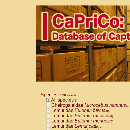
Species:
* OR search
All species
(1)
Cheirogaleidae
Microcebus murinus
(0)
Lemuridae
Eulemur fulvus
(0)
Lemuridae
Eulemur macaco
(0)
Lemuridae
Eulemur mongoz
(0)
Lemuridae
Lemur catta
(0)