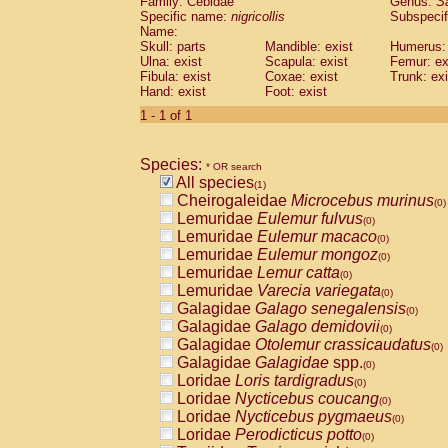
Family: Cebidae
Genus:
S
Cebidae
Saguinus midas
(0)
Specific name:
nigricollis
Subspecif
Cebidae
Saguinus mystax
(0)
Name:
Cebidae
Saguinus nigricollis
Skull: parts
Mandible: exist
(1)
Humerus: 
Cebidae
Saguinus oedipus
Ulna: exist
Scapula: exist
Femur: ex
(0)
Fibula: exist
Coxae: exist
Trunk: exi
Cebidae
Saguinus weddelli
(0)
Hand: exist
Foot: exist
Cebidae
Saguinus
spp.
(0)
Cebidae
Aotus trivirgatus
1 - 1 of 1
(0)
Cebidae
Cebus albifrons
(0)
Cebidae
Cebus apella
(0)
Species:
Cebidae
Cebus capucinus
* OR search
(0)
All species
Cebidae
Cebus nigrivittatus
(1)
(0)
Cheirogaleidae
Microcebus murinus
Cebidae
Cebus
spp.
(0)
(0)
Lemuridae
Eulemur fulvus
Cebidae
Saimiri boliviensis
(0)
(0)
Lemuridae
Eulemur macaco
Cebidae
Saimiri sciureus
(0)
(0)
Lemuridae
Eulemur mongoz
Atelidae
Alouatta caraya
(0)
(0)
Lemuridae
Lemur catta
Atelidae
Alouatta fusca
(0)
(0)
Lemuridae
Varecia variegata
Atelidae
Alouatta seniculus
(0)
(0)
Galagidae
Galago senegalensis
Atelidae
Alouatta
spp.
(0)
(0)
Galagidae
Galago demidovii
Atelidae
Ateles belzebuth
(0)
(0)
Galagidae
Otolemur crassicaudatus
Atelidae
Ateles geoffroyi
(0)
(0)
Galagidae
Galagidae
spp.
Atelidae
Ateles paniscus
(0)
(0)
Loridae
Loris tardigradus
Atelidae
Ateles
spp.
(0)
(0)
Loridae
Nycticebus coucang
Atelidae
Lagothrix lagothricha
(0)
(0)
Loridae
Nycticebus pygmaeus
Atelidae
Lagothrix lagothricha cana
(0)
(0)
Loridae
Perodicticus potto
Pitheciidae
Cacajao calvus rubicundu
(0)