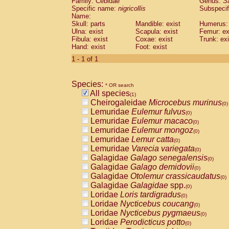
Family: Cebidae
Genus:
S
Cebidae
Saguinus midas
(0)
Specific name:
nigricollis
Subspecif
Cebidae
Saguinus mystax
(0)
Name:
Cebidae
Saguinus nigricollis
Skull: parts
Mandible: exist
(1)
Humerus: 
Cebidae
Saguinus oedipus
Ulna: exist
Scapula: exist
Femur: ex
(0)
Fibula: exist
Coxae: exist
Trunk: exi
Cebidae
Saguinus weddelli
(0)
Hand: exist
Foot: exist
Cebidae
Saguinus
spp.
(0)
Cebidae
Aotus trivirgatus
1 - 1 of 1
(0)
Cebidae
Cebus albifrons
(0)
Cebidae
Cebus apella
(0)
Species:
Cebidae
Cebus capucinus
* OR search
(0)
All species
Cebidae
Cebus nigrivittatus
(1)
(0)
Cheirogaleidae
Microcebus murinus
Cebidae
Cebus
spp.
(0)
(0)
Lemuridae
Eulemur fulvus
Cebidae
Saimiri boliviensis
(0)
(0)
Lemuridae
Eulemur macaco
Cebidae
Saimiri sciureus
(0)
(0)
Lemuridae
Eulemur mongoz
Atelidae
Alouatta caraya
(0)
(0)
Lemuridae
Lemur catta
Atelidae
Alouatta fusca
(0)
(0)
Lemuridae
Varecia variegata
Atelidae
Alouatta seniculus
(0)
(0)
Galagidae
Galago senegalensis
Atelidae
Alouatta
spp.
(0)
(0)
Galagidae
Galago demidovii
Atelidae
Ateles belzebuth
(0)
(0)
Galagidae
Otolemur crassicaudatus
Atelidae
Ateles geoffroyi
(0)
(0)
Galagidae
Galagidae
spp.
Atelidae
Ateles paniscus
(0)
(0)
Loridae
Loris tardigradus
Atelidae
Ateles
spp.
(0)
(0)
Loridae
Nycticebus coucang
Atelidae
Lagothrix lagothricha
(0)
(0)
Loridae
Nycticebus pygmaeus
Atelidae
Lagothrix lagothricha cana
(0)
(0)
Loridae
Perodicticus potto
Pitheciidae
Cacajao calvus rubicundu
(0)