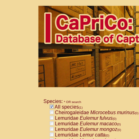
Species:
* OR search
All species
(1)
Cheirogaleidae
Microcebus murinus
(0)
Lemuridae
Eulemur fulvus
(0)
Lemuridae
Eulemur macaco
(0)
Lemuridae
Eulemur mongoz
(0)
Lemuridae
Lemur catta
(0)