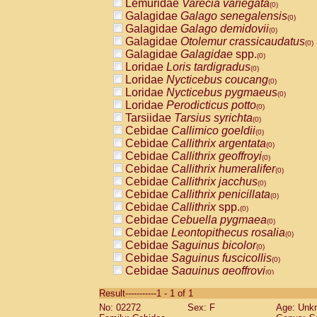
Lemuridae
Varecia variegata
(0)
Galagidae
Galago senegalensis
(0)
Galagidae
Galago demidovii
(0)
Galagidae
Otolemur crassicaudatus
(0)
Galagidae
Galagidae
spp.
(0)
Loridae
Loris tardigradus
(0)
Loridae
Nycticebus coucang
(0)
Loridae
Nycticebus pygmaeus
(0)
Loridae
Perodicticus potto
(0)
Tarsiidae
Tarsius syrichta
(0)
Cebidae
Callimico goeldii
(0)
Cebidae
Callithrix argentata
(0)
Cebidae
Callithrix geoffroyi
(0)
Cebidae
Callithrix humeralifer
(0)
Cebidae
Callithrix jacchus
(0)
Cebidae
Callithrix penicillata
(0)
Cebidae
Callithrix
spp.
(0)
Cebidae
Cebuella pygmaea
(0)
Cebidae
Leontopithecus rosalia
(0)
Cebidae
Saguinus bicolor
(0)
Cebidae
Saguinus fuscicollis
(0)
Cebidae
Saguinus geoffroyi
(0)
Cebidae
Saguinus imperator
(0)
Result-----------1 - 1 of 1
Cebidae
Saguinus labiatus
(0)
No: 02272
Sex: F
Age: Unk
Cebidae
Saguinus leucopus
(0)