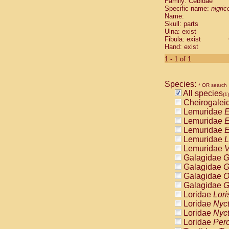
Family: Cebidae
Cebidae
Sa
Specific name:
nigrico
Cebidae
Sa
Name:
Cebidae
Sag
Skull: parts
Cebidae
Sa
Ulna: exist
Fibula: exist
Cebidae
Sag
Hand: exist
Cebidae
Sa
Cebidae
Aot
1 - 1 of 1
Cebidae
Ceb
Cebidae
Ceb
Species:
Cebidae
Ce
* OR search
All species
Cebidae
Ceb
(1)
Cheirogalei
Cebidae
Ce
Lemuridae
E
Cebidae
Sai
Lemuridae
E
Cebidae
Sai
Lemuridae
E
Atelidae
Alo
Lemuridae
L
Atelidae
Alo
Lemuridae
V
Atelidae
Alo
Galagidae
G
Atelidae
Alo
Galagidae
G
Atelidae
Ate
Galagidae
O
Atelidae
Ate
Galagidae
G
Atelidae
Ate
Loridae
Lori
Atelidae
Ate
Loridae
Nyc
Atelidae
Lag
Loridae
Nyc
Atelidae
Lag
Loridae
Pero
Pitheciidae