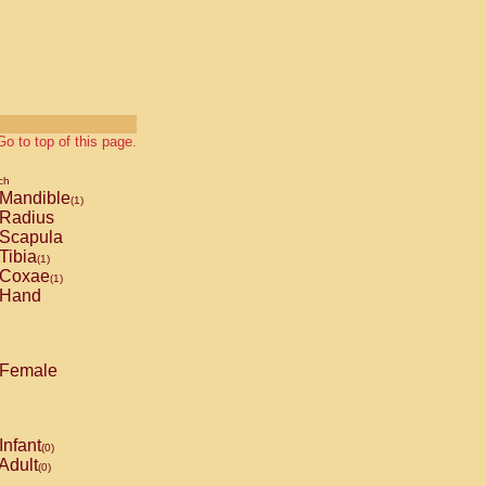
Go to top of this page.
ch
Mandible
(1)
Radius
Scapula
Tibia
(1)
Coxae
(1)
Hand
Female
Infant
(0)
Adult
(0)