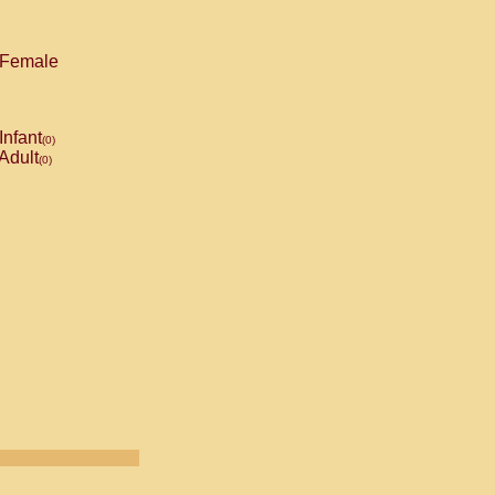
Female
Infant
(0)
Adult
(0)