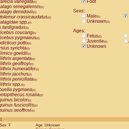
arecia variegata
Foot
(0)
alago senegalensis
(0)
Sexs:
alago demidovii
(0)
Male
tolemur crassicaudatus
(0)
(0)
Unknown
alagidae
spp.
(0)
(0)
s tardigradus
(0)
Ages:
ticebus coucang
(0)
Fetus
(0)
ticebus pygmaeus
(0)
Juvenile
(0)
dicticus potto
(0)
Unknown
rsius syrichta
(0)
limico goeldii
(0)
lithrix argentata
(0)
lithrix geoffroyi
(0)
lithrix humeralifer
(0)
lithrix jacchus
(0)
lithrix penicillata
(0)
lithrix
spp.
(0)
buella pygmaea
(0)
ntopithecus rosalia
(0)
uinus bicolor
(0)
uinus fuscicollis
(0)
uinus geoffroyi
(0)
uinus imperator
(0)
 1
uinus labiatus
(0)
Sex: F
Age: Unknown
guinus leucopus
(0)