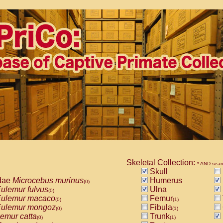
Skeletal Collection:
* AND sear
Skull
dae
Microcebus murinus
Humerus
(0)
ulemur fulvus
Ulna
(0)
ulemur macaco
Femur
(0)
(1)
ulemur mongoz
Fibula
(0)
(1)
emur catta
Trunk
(0)
(1)