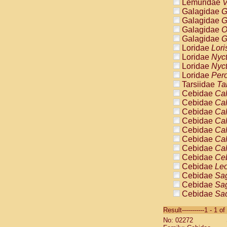
Lemuridae
V
Galagidae
G
Galagidae
G
Galagidae
O
Galagidae
G
Loridae
Lori
Loridae
Nyc
Loridae
Nyc
Loridae
Pero
Tarsiidae
Ta
Cebidae
Cal
Cebidae
Cal
Cebidae
Cal
Cebidae
Cal
Cebidae
Cal
Cebidae
Cal
Cebidae
Cal
Cebidae
Ce
Cebidae
Leo
Cebidae
Sag
Cebidae
Sag
Cebidae
Sag
Cebidae
Sag
Result-----------1 - 1 of
Cebidae
Sag
No: 02272
Cebidae
Sa