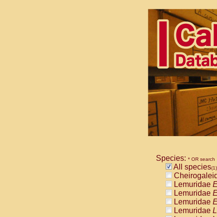
Species:
* OR search
All species
(1)
Cheirogalei
Lemuridae
E
Lemuridae
E
Lemuridae
E
Lemuridae
L