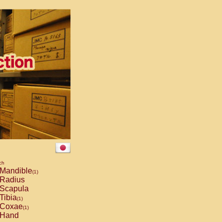
ch
Mandible
(1)
Radius
Scapula
Tibia
(1)
Coxae
(1)
Hand