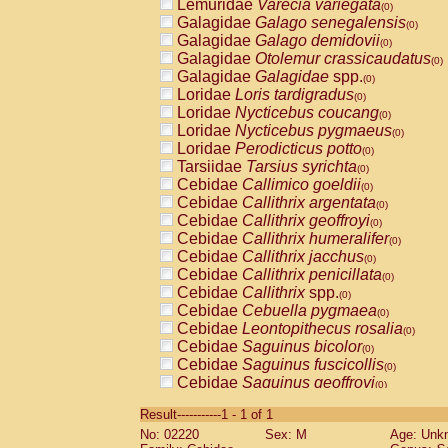
Lemuridae
Varecia variegata
(0)
Galagidae
Galago senegalensis
(0)
Galagidae
Galago demidovii
(0)
Galagidae
Otolemur crassicaudatus
(0)
Galagidae
Galagidae
spp.
(0)
Loridae
Loris tardigradus
(0)
Loridae
Nycticebus coucang
(0)
Loridae
Nycticebus pygmaeus
(0)
Loridae
Perodicticus potto
(0)
Tarsiidae
Tarsius syrichta
(0)
Cebidae
Callimico goeldii
(0)
Cebidae
Callithrix argentata
(0)
Cebidae
Callithrix geoffroyi
(0)
Cebidae
Callithrix humeralifer
(0)
Cebidae
Callithrix jacchus
(0)
Cebidae
Callithrix penicillata
(0)
Cebidae
Callithrix
spp.
(0)
Cebidae
Cebuella pygmaea
(0)
Cebidae
Leontopithecus rosalia
(0)
Cebidae
Saguinus bicolor
(0)
Cebidae
Saguinus fuscicollis
(0)
Cebidae
Saguinus geoffroyi
(0)
Cebidae
Saguinus imperator
(0)
Result-----------1 - 1 of 1
Cebidae
Saguinus labiatus
(0)
No: 02220
Sex: M
Age: Unk
Cebidae
Saguinus leucopus
(0)