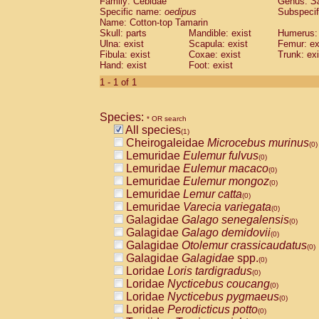
Family: Cebidae
Genus:
S
Cebidae
Saguinus midas
(0)
Specific name:
oedipus
Subspecif
Cebidae
Saguinus mystax
(0)
Name: Cotton-top Tamarin
Cebidae
Saguinus nigricollis
Skull: parts
Mandible: exist
(0)
Humerus: 
Cebidae
Saguinus oedipus
Ulna: exist
Scapula: exist
Femur: ex
(1)
Fibula: exist
Coxae: exist
Trunk: exi
Cebidae
Saguinus weddelli
(0)
Hand: exist
Foot: exist
Cebidae
Saguinus
spp.
(0)
Cebidae
Aotus trivirgatus
1 - 1 of 1
(0)
Cebidae
Cebus albifrons
(0)
Cebidae
Cebus apella
(0)
Species:
Cebidae
Cebus capucinus
* OR search
(0)
All species
Cebidae
Cebus nigrivittatus
(1)
(0)
Cheirogaleidae
Microcebus murinus
Cebidae
Cebus
spp.
(0)
(0)
Lemuridae
Eulemur fulvus
Cebidae
Saimiri boliviensis
(0)
(0)
Lemuridae
Eulemur macaco
Cebidae
Saimiri sciureus
(0)
(0)
Lemuridae
Eulemur mongoz
Atelidae
Alouatta caraya
(0)
(0)
Lemuridae
Lemur catta
Atelidae
Alouatta fusca
(0)
(0)
Lemuridae
Varecia variegata
Atelidae
Alouatta seniculus
(0)
(0)
Galagidae
Galago senegalensis
Atelidae
Alouatta
spp.
(0)
(0)
Galagidae
Galago demidovii
Atelidae
Ateles belzebuth
(0)
(0)
Galagidae
Otolemur crassicaudatus
Atelidae
Ateles geoffroyi
(0)
(0)
Galagidae
Galagidae
spp.
Atelidae
Ateles paniscus
(0)
(0)
Loridae
Loris tardigradus
Atelidae
Ateles
spp.
(0)
(0)
Loridae
Nycticebus coucang
Atelidae
Lagothrix lagothricha
(0)
(0)
Loridae
Nycticebus pygmaeus
Atelidae
Lagothrix lagothricha cana
(0)
(0)
Loridae
Perodicticus potto
Pitheciidae
Cacajao calvus rubicundu
(0)