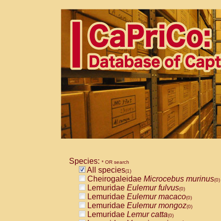
Species:
* OR search
All species
(1)
Cheirogaleidae
Microcebus murinus
(0)
Lemuridae
Eulemur fulvus
(0)
Lemuridae
Eulemur macaco
(0)
Lemuridae
Eulemur mongoz
(0)
Lemuridae
Lemur catta
(0)