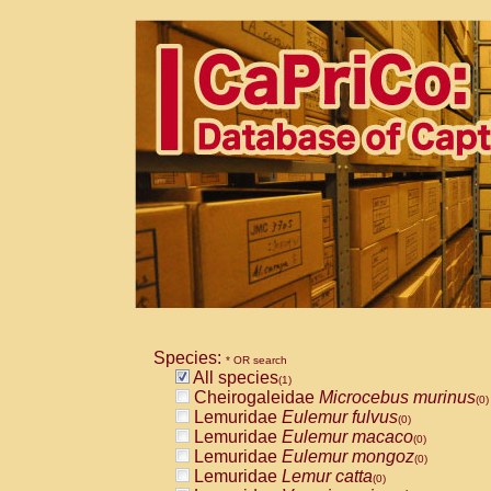
Species:
* OR search
All species
(1)
Cheirogaleidae
Microcebus murinus
(0)
Lemuridae
Eulemur fulvus
(0)
Lemuridae
Eulemur macaco
(0)
Lemuridae
Eulemur mongoz
(0)
Lemuridae
Lemur catta
(0)