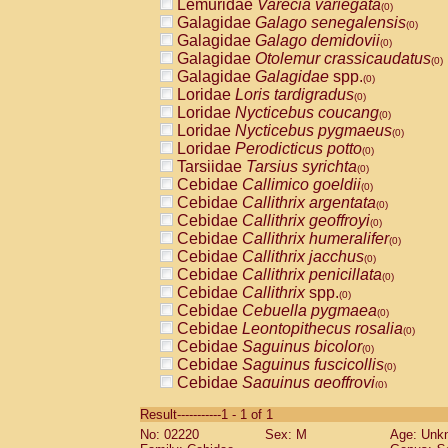
Lemuridae
Varecia variegata
(0)
Galagidae
Galago senegalensis
(0)
Galagidae
Galago demidovii
(0)
Galagidae
Otolemur crassicaudatus
(0)
Galagidae
Galagidae
spp.
(0)
Loridae
Loris tardigradus
(0)
Loridae
Nycticebus coucang
(0)
Loridae
Nycticebus pygmaeus
(0)
Loridae
Perodicticus potto
(0)
Tarsiidae
Tarsius syrichta
(0)
Cebidae
Callimico goeldii
(0)
Cebidae
Callithrix argentata
(0)
Cebidae
Callithrix geoffroyi
(0)
Cebidae
Callithrix humeralifer
(0)
Cebidae
Callithrix jacchus
(0)
Cebidae
Callithrix penicillata
(0)
Cebidae
Callithrix
spp.
(0)
Cebidae
Cebuella pygmaea
(0)
Cebidae
Leontopithecus rosalia
(0)
Cebidae
Saguinus bicolor
(0)
Cebidae
Saguinus fuscicollis
(0)
Cebidae
Saguinus geoffroyi
(0)
Cebidae
Saguinus imperator
(0)
Result-----------1 - 1 of 1
Cebidae
Saguinus labiatus
(0)
No: 02220
Sex: M
Age: Unk
Cebidae
Saguinus leucopus
(0)