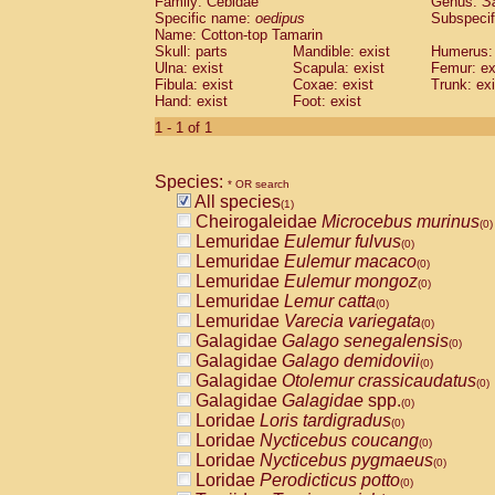
Family: Cebidae
Genus:
S
Cebidae
Saguinus midas
(0)
Specific name:
oedipus
Subspecif
Cebidae
Saguinus mystax
(0)
Name: Cotton-top Tamarin
Cebidae
Saguinus nigricollis
Skull: parts
Mandible: exist
(0)
Humerus: 
Cebidae
Saguinus oedipus
Ulna: exist
Scapula: exist
Femur: ex
(1)
Fibula: exist
Coxae: exist
Trunk: exi
Cebidae
Saguinus weddelli
(0)
Hand: exist
Foot: exist
Cebidae
Saguinus
spp.
(0)
Cebidae
Aotus trivirgatus
1 - 1 of 1
(0)
Cebidae
Cebus albifrons
(0)
Cebidae
Cebus apella
(0)
Species:
Cebidae
Cebus capucinus
* OR search
(0)
All species
Cebidae
Cebus nigrivittatus
(1)
(0)
Cheirogaleidae
Microcebus murinus
Cebidae
Cebus
spp.
(0)
(0)
Lemuridae
Eulemur fulvus
Cebidae
Saimiri boliviensis
(0)
(0)
Lemuridae
Eulemur macaco
Cebidae
Saimiri sciureus
(0)
(0)
Lemuridae
Eulemur mongoz
Atelidae
Alouatta caraya
(0)
(0)
Lemuridae
Lemur catta
Atelidae
Alouatta fusca
(0)
(0)
Lemuridae
Varecia variegata
Atelidae
Alouatta seniculus
(0)
(0)
Galagidae
Galago senegalensis
Atelidae
Alouatta
spp.
(0)
(0)
Galagidae
Galago demidovii
Atelidae
Ateles belzebuth
(0)
(0)
Galagidae
Otolemur crassicaudatus
Atelidae
Ateles geoffroyi
(0)
(0)
Galagidae
Galagidae
spp.
Atelidae
Ateles paniscus
(0)
(0)
Loridae
Loris tardigradus
Atelidae
Ateles
spp.
(0)
(0)
Loridae
Nycticebus coucang
Atelidae
Lagothrix lagothricha
(0)
(0)
Loridae
Nycticebus pygmaeus
Atelidae
Lagothrix lagothricha cana
(0)
(0)
Loridae
Perodicticus potto
Pitheciidae
Cacajao calvus rubicundu
(0)