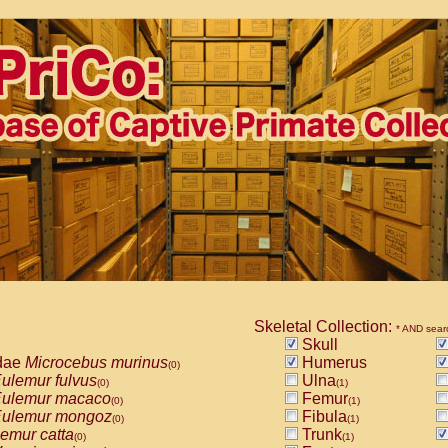
Skeletal Collection:
* AND sear
Skull
dae
Microcebus murinus
Humerus
(0)
ulemur fulvus
Ulna
(0)
(1)
ulemur macaco
Femur
(0)
(1)
ulemur mongoz
Fibula
(0)
(1)
emur catta
Trunk
(0)
(1)