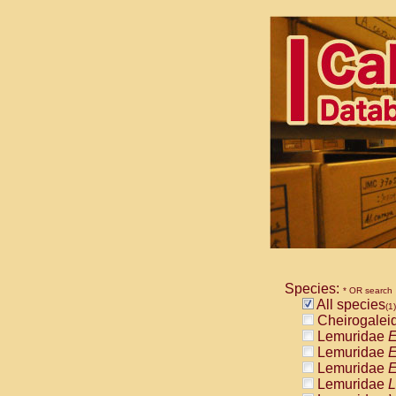
Species:
* OR search
All species
(1)
Cheirogalei
Lemuridae
E
Lemuridae
E
Lemuridae
E
Lemuridae
L