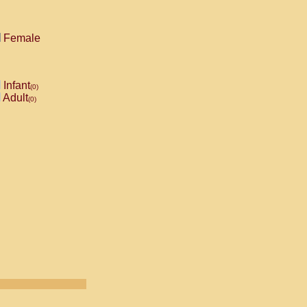
Female
Infant
(0)
Adult
(0)