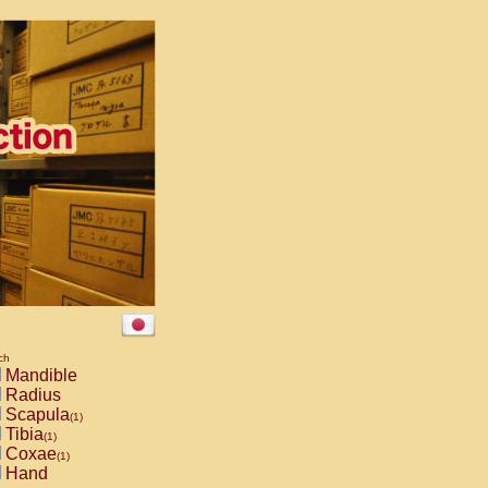
ch
Mandible
Radius
Scapula
(1)
Tibia
(1)
Coxae
(1)
Hand