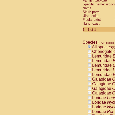
Family: Cebidae
Cebidae
Sa
Specific name:
nigrico
Cebidae
Sa
Name:
Cebidae
Sag
Skull: parts
Cebidae
Sa
Ulna: exist
Fibula: exist
Cebidae
Sag
Hand: exist
Cebidae
Sa
Cebidae
Aot
1 - 1 of 1
Cebidae
Ceb
Cebidae
Ceb
Species:
Cebidae
Ce
* OR search
All species
Cebidae
Ceb
(1)
Cheirogalei
Cebidae
Ce
Lemuridae
E
Cebidae
Sai
Lemuridae
E
Cebidae
Sai
Lemuridae
E
Atelidae
Alo
Lemuridae
L
Atelidae
Alo
Lemuridae
V
Atelidae
Alo
Galagidae
G
Atelidae
Alo
Galagidae
G
Atelidae
Ate
Galagidae
O
Atelidae
Ate
Galagidae
G
Atelidae
Ate
Loridae
Lori
Atelidae
Ate
Loridae
Nyc
Atelidae
Lag
Loridae
Nyc
Atelidae
Lag
Loridae
Pero
Pitheciidae