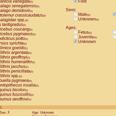
arecia variegata
Foot
(0)
alago senegalensis
(0)
Sexs:
alago demidovii
(0)
Male
tolemur crassicaudatus
(0)
(0)
Unknown
alagidae
spp.
(0)
(0)
s tardigradus
(0)
Ages:
ticebus coucang
(0)
Fetus
(0)
ticebus pygmaeus
(0)
Juvenile
(0)
dicticus potto
(0)
Unknown
rsius syrichta
(0)
limico goeldii
(0)
lithrix argentata
(0)
lithrix geoffroyi
(0)
lithrix humeralifer
(0)
lithrix jacchus
(0)
lithrix penicillata
(0)
lithrix
spp.
(0)
buella pygmaea
(0)
ntopithecus rosalia
(0)
uinus bicolor
(0)
uinus fuscicollis
(0)
uinus geoffroyi
(0)
uinus imperator
(0)
 1
uinus labiatus
(0)
Sex: F
Age: Unknown
guinus leucopus
(0)