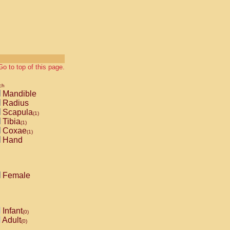
Go to top of this page.
ch
Mandible
Radius
Scapula
(1)
Tibia
(1)
Coxae
(1)
Hand
Female
Infant
(0)
Adult
(0)