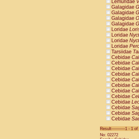
Lemuridae
V
Galagidae
G
Galagidae
G
Galagidae
O
Galagidae
G
Loridae
Lori
Loridae
Nyc
Loridae
Nyc
Loridae
Pero
Tarsiidae
Ta
Cebidae
Cal
Cebidae
Cal
Cebidae
Cal
Cebidae
Cal
Cebidae
Cal
Cebidae
Cal
Cebidae
Cal
Cebidae
Ce
Cebidae
Leo
Cebidae
Sag
Cebidae
Sag
Cebidae
Sag
Cebidae
Sag
Result-----------1 - 1 of
Cebidae
Sag
No: 02272
Cebidae
Sa