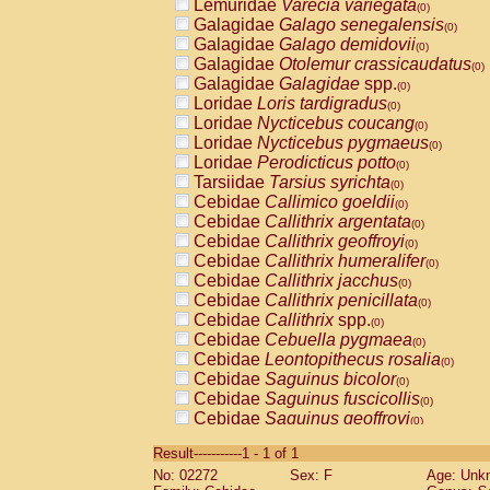
Lemuridae
Varecia variegata
(0)
Galagidae
Galago senegalensis
(0)
Galagidae
Galago demidovii
(0)
Galagidae
Otolemur crassicaudatus
(0)
Galagidae
Galagidae
spp.
(0)
Loridae
Loris tardigradus
(0)
Loridae
Nycticebus coucang
(0)
Loridae
Nycticebus pygmaeus
(0)
Loridae
Perodicticus potto
(0)
Tarsiidae
Tarsius syrichta
(0)
Cebidae
Callimico goeldii
(0)
Cebidae
Callithrix argentata
(0)
Cebidae
Callithrix geoffroyi
(0)
Cebidae
Callithrix humeralifer
(0)
Cebidae
Callithrix jacchus
(0)
Cebidae
Callithrix penicillata
(0)
Cebidae
Callithrix
spp.
(0)
Cebidae
Cebuella pygmaea
(0)
Cebidae
Leontopithecus rosalia
(0)
Cebidae
Saguinus bicolor
(0)
Cebidae
Saguinus fuscicollis
(0)
Cebidae
Saguinus geoffroyi
(0)
Cebidae
Saguinus imperator
(0)
Result-----------1 - 1 of 1
Cebidae
Saguinus labiatus
(0)
No: 02272
Sex: F
Age: Unk
Cebidae
Saguinus leucopus
(0)