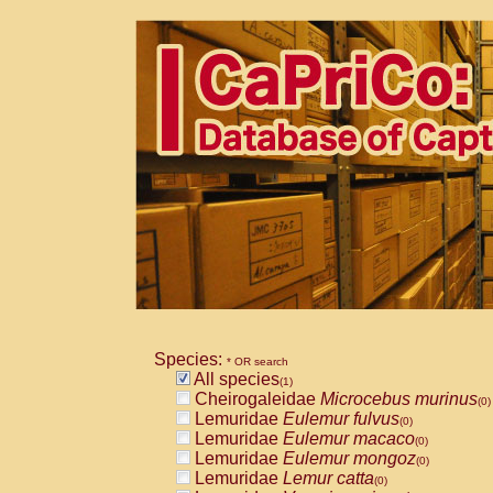
Species:
* OR search
All species
(1)
Cheirogaleidae
Microcebus murinus
(0)
Lemuridae
Eulemur fulvus
(0)
Lemuridae
Eulemur macaco
(0)
Lemuridae
Eulemur mongoz
(0)
Lemuridae
Lemur catta
(0)