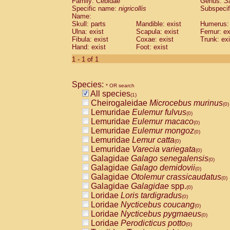
Family: Cebidae
Genus:
S
Cebidae
Saguinus midas
(0)
Specific name:
nigricollis
Subspecif
Cebidae
Saguinus mystax
(0)
Name:
Cebidae
Saguinus nigricollis
Skull: parts
Mandible: exist
(1)
Humerus: 
Cebidae
Saguinus oedipus
Ulna: exist
Scapula: exist
Femur: ex
(0)
Fibula: exist
Coxae: exist
Trunk: exi
Cebidae
Saguinus weddelli
(0)
Hand: exist
Foot: exist
Cebidae
Saguinus
spp.
(0)
Cebidae
Aotus trivirgatus
1 - 1 of 1
(0)
Cebidae
Cebus albifrons
(0)
Cebidae
Cebus apella
(0)
Species:
Cebidae
Cebus capucinus
* OR search
(0)
All species
Cebidae
Cebus nigrivittatus
(1)
(0)
Cheirogaleidae
Microcebus murinus
Cebidae
Cebus
spp.
(0)
(0)
Lemuridae
Eulemur fulvus
Cebidae
Saimiri boliviensis
(0)
(0)
Lemuridae
Eulemur macaco
Cebidae
Saimiri sciureus
(0)
(0)
Lemuridae
Eulemur mongoz
Atelidae
Alouatta caraya
(0)
(0)
Lemuridae
Lemur catta
Atelidae
Alouatta fusca
(0)
(0)
Lemuridae
Varecia variegata
Atelidae
Alouatta seniculus
(0)
(0)
Galagidae
Galago senegalensis
Atelidae
Alouatta
spp.
(0)
(0)
Galagidae
Galago demidovii
Atelidae
Ateles belzebuth
(0)
(0)
Galagidae
Otolemur crassicaudatus
Atelidae
Ateles geoffroyi
(0)
(0)
Galagidae
Galagidae
spp.
Atelidae
Ateles paniscus
(0)
(0)
Loridae
Loris tardigradus
Atelidae
Ateles
spp.
(0)
(0)
Loridae
Nycticebus coucang
Atelidae
Lagothrix lagothricha
(0)
(0)
Loridae
Nycticebus pygmaeus
Atelidae
Lagothrix lagothricha cana
(0)
(0)
Loridae
Perodicticus potto
Pitheciidae
Cacajao calvus rubicundu
(0)