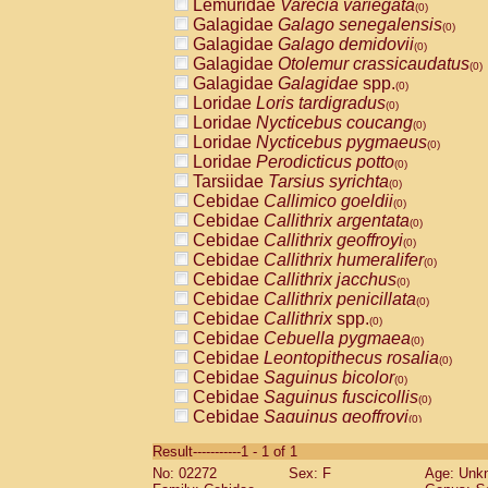
Lemuridae
Varecia variegata
(0)
Galagidae
Galago senegalensis
(0)
Galagidae
Galago demidovii
(0)
Galagidae
Otolemur crassicaudatus
(0)
Galagidae
Galagidae
spp.
(0)
Loridae
Loris tardigradus
(0)
Loridae
Nycticebus coucang
(0)
Loridae
Nycticebus pygmaeus
(0)
Loridae
Perodicticus potto
(0)
Tarsiidae
Tarsius syrichta
(0)
Cebidae
Callimico goeldii
(0)
Cebidae
Callithrix argentata
(0)
Cebidae
Callithrix geoffroyi
(0)
Cebidae
Callithrix humeralifer
(0)
Cebidae
Callithrix jacchus
(0)
Cebidae
Callithrix penicillata
(0)
Cebidae
Callithrix
spp.
(0)
Cebidae
Cebuella pygmaea
(0)
Cebidae
Leontopithecus rosalia
(0)
Cebidae
Saguinus bicolor
(0)
Cebidae
Saguinus fuscicollis
(0)
Cebidae
Saguinus geoffroyi
(0)
Cebidae
Saguinus imperator
(0)
Result-----------1 - 1 of 1
Cebidae
Saguinus labiatus
(0)
No: 02272
Sex: F
Age: Unk
Cebidae
Saguinus leucopus
(0)