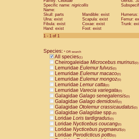
Family: Cebidae
Genus:
S
Cebidae
Saguinus midas
(0)
Specific name:
nigricollis
Subspecif
Cebidae
Saguinus mystax
(0)
Name:
Cebidae
Saguinus nigricollis
Skull: parts
Mandible: exist
(1)
Humerus: 
Cebidae
Saguinus oedipus
Ulna: exist
Scapula: exist
Femur: ex
(0)
Fibula: exist
Coxae: exist
Trunk: exi
Cebidae
Saguinus weddelli
(0)
Hand: exist
Foot: exist
Cebidae
Saguinus
spp.
(0)
Cebidae
Aotus trivirgatus
1 - 1 of 1
(0)
Cebidae
Cebus albifrons
(0)
Cebidae
Cebus apella
(0)
Species:
Cebidae
Cebus capucinus
* OR search
(0)
All species
Cebidae
Cebus nigrivittatus
(1)
(0)
Cheirogaleidae
Microcebus murinus
Cebidae
Cebus
spp.
(0)
(0)
Lemuridae
Eulemur fulvus
Cebidae
Saimiri boliviensis
(0)
(0)
Lemuridae
Eulemur macaco
Cebidae
Saimiri sciureus
(0)
(0)
Lemuridae
Eulemur mongoz
Atelidae
Alouatta caraya
(0)
(0)
Lemuridae
Lemur catta
Atelidae
Alouatta fusca
(0)
(0)
Lemuridae
Varecia variegata
Atelidae
Alouatta seniculus
(0)
(0)
Galagidae
Galago senegalensis
Atelidae
Alouatta
spp.
(0)
(0)
Galagidae
Galago demidovii
Atelidae
Ateles belzebuth
(0)
(0)
Galagidae
Otolemur crassicaudatus
Atelidae
Ateles geoffroyi
(0)
(0)
Galagidae
Galagidae
spp.
Atelidae
Ateles paniscus
(0)
(0)
Loridae
Loris tardigradus
Atelidae
Ateles
spp.
(0)
(0)
Loridae
Nycticebus coucang
Atelidae
Lagothrix lagothricha
(0)
(0)
Loridae
Nycticebus pygmaeus
Atelidae
Lagothrix lagothricha cana
(0)
(0)
Loridae
Perodicticus potto
Pitheciidae
Cacajao calvus rubicundu
(0)