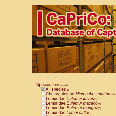
Species:
* OR search
All species
(1)
Cheirogaleidae
Microcebus murinus
(0)
Lemuridae
Eulemur fulvus
(0)
Lemuridae
Eulemur macaco
(0)
Lemuridae
Eulemur mongoz
(0)
Lemuridae
Lemur catta
(0)