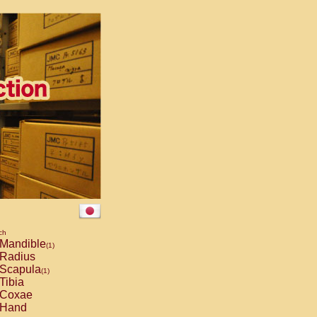
ch
Mandible
(1)
Radius
Scapula
(1)
Tibia
Coxae
Hand