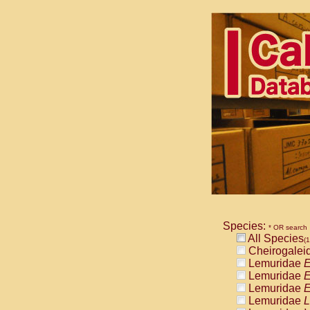
Species:
* OR search
All Species
(1
Cheirogalei
Lemuridae
E
Lemuridae
E
Lemuridae
E
Lemuridae
L