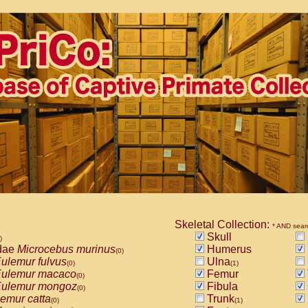
Skeletal Collection:
* AND sear
Skull
)
dae
Microcebus murinus
Humerus
(0)
ulemur fulvus
Ulna
(0)
(1)
ulemur macaco
Femur
(0)
ulemur mongoz
Fibula
(0)
emur catta
Trunk
(0)
(1)