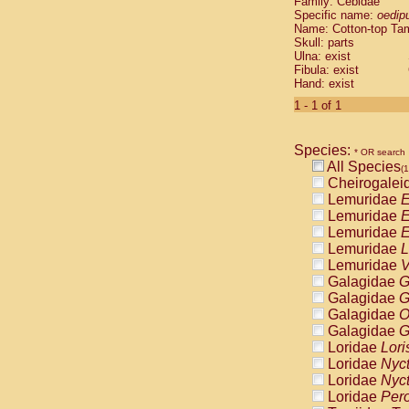
Family: Cebidae
Cebidae
Sa
Specific name:
oedip
Cebidae
Sa
Name: Cotton-top Ta
Cebidae
Sag
Skull: parts
Cebidae
Sa
Ulna: exist
Fibula: exist
Cebidae
Sag
Hand: exist
Cebidae
Sa
Cebidae
Aot
1 - 1 of 1
Cebidae
Ceb
Cebidae
Ceb
Species:
Cebidae
Ce
* OR search
All Species
Cebidae
Ceb
(1
Cheirogalei
Cebidae
Ce
Lemuridae
E
Cebidae
Sai
Lemuridae
E
Cebidae
Sai
Lemuridae
E
Atelidae
Alo
Lemuridae
L
Atelidae
Alo
Lemuridae
V
Atelidae
Alo
Galagidae
G
Atelidae
Alo
Galagidae
G
Atelidae
Ate
Galagidae
O
Atelidae
Ate
Galagidae
G
Atelidae
Ate
Loridae
Lori
Atelidae
Ate
Loridae
Nyc
Atelidae
Lag
Loridae
Nyc
Atelidae
Lag
Loridae
Pero
Pitheciidae