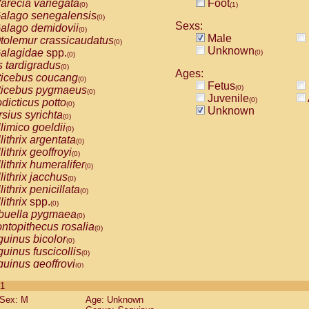
arecia variegata
Foot
(0)
(1)
alago senegalensis
(0)
Sexs:
alago demidovii
(0)
Male
tolemur crassicaudatus
(0)
Unknown
alagidae
spp.
(0)
(0)
s tardigradus
(0)
Ages:
ticebus coucang
(0)
Fetus
(0)
ticebus pygmaeus
(0)
Juvenile
(0)
dicticus potto
(0)
Unknown
rsius syrichta
(0)
limico goeldii
(0)
lithrix argentata
(0)
lithrix geoffroyi
(0)
lithrix humeralifer
(0)
lithrix jacchus
(0)
lithrix penicillata
(0)
lithrix
spp.
(0)
buella pygmaea
(0)
ntopithecus rosalia
(0)
uinus bicolor
(0)
uinus fuscicollis
(0)
uinus geoffroyi
(0)
uinus imperator
(0)
 1
uinus labiatus
(0)
Sex: M
Age: Unknown
guinus leucopus
(0)