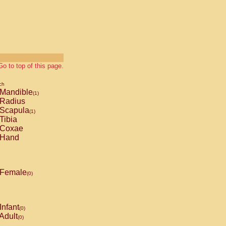
Go to top of this page.
ch
Mandible
(1)
Radius
Scapula
(1)
Tibia
Coxae
Hand
Female
(0)
Infant
(0)
Adult
(0)