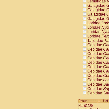
Lemuridae
V
Galagidae
G
Galagidae
G
Galagidae
O
Galagidae
G
Loridae
Lori
Loridae
Nyc
Loridae
Nyc
Loridae
Pero
Tarsiidae
Ta
Cebidae
Cal
Cebidae
Cal
Cebidae
Cal
Cebidae
Cal
Cebidae
Cal
Cebidae
Cal
Cebidae
Cal
Cebidae
Ce
Cebidae
Leo
Cebidae
Sag
Cebidae
Sag
Cebidae
Sag
Cebidae
Sag
Result-----------1 - 1 of
Cebidae
Sag
No: 02220
Cebidae
Sa