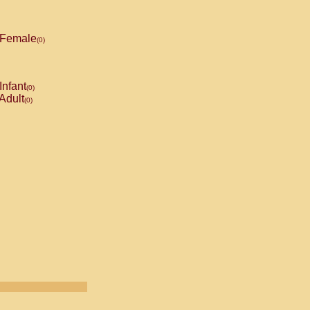
Female
(0)
Infant
(0)
Adult
(0)