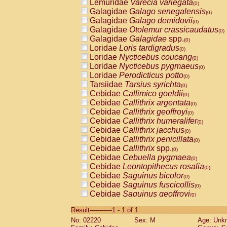
Lemuridae
Varecia variegata
(0)
Galagidae
Galago senegalensis
(0)
Galagidae
Galago demidovii
(0)
Galagidae
Otolemur crassicaudatus
(0)
Galagidae
Galagidae
spp.
(0)
Loridae
Loris tardigradus
(0)
Loridae
Nycticebus coucang
(0)
Loridae
Nycticebus pygmaeus
(0)
Loridae
Perodicticus potto
(0)
Tarsiidae
Tarsius syrichta
(0)
Cebidae
Callimico goeldii
(0)
Cebidae
Callithrix argentata
(0)
Cebidae
Callithrix geoffroyi
(0)
Cebidae
Callithrix humeralifer
(0)
Cebidae
Callithrix jacchus
(0)
Cebidae
Callithrix penicillata
(0)
Cebidae
Callithrix
spp.
(0)
Cebidae
Cebuella pygmaea
(0)
Cebidae
Leontopithecus rosalia
(0)
Cebidae
Saguinus bicolor
(0)
Cebidae
Saguinus fuscicollis
(0)
Cebidae
Saguinus geoffroyi
(0)
Cebidae
Saguinus imperator
(0)
Result-----------1 - 1 of 1
Cebidae
Saguinus labiatus
(0)
No: 02220
Sex: M
Age: Unk
Cebidae
Saguinus leucopus
(0)