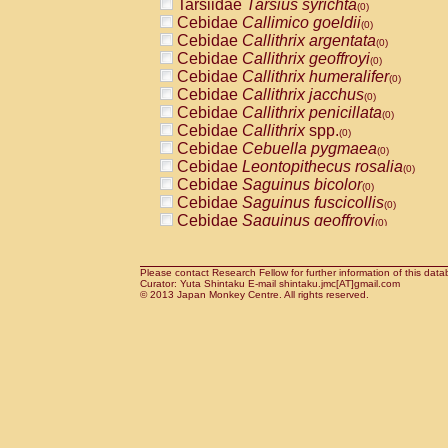
Tarsiidae
Tarsius syrichta
Pitheciidae
Callicebus cupreus
(0)
(0)
Cebidae
Callimico goeldii
Pitheciidae
Callicebus donacophilus
(0)
(0
Cebidae
Callithrix argentata
Pitheciidae
Callicebus moloch
(0)
(0)
Cebidae
Callithrix geoffroyi
Pitheciidae
Callicebus torquatus
(0)
(0)
Cebidae
Callithrix humeralifer
Pitheciidae
Callicebus
spp.
(0)
(0)
Cebidae
Callithrix jacchus
Pitheciidae
Chiropotes satanas
(0)
(0)
Cebidae
Callithrix penicillata
Pitheciidae
Pithecia monachus
(0)
(0)
Cebidae
Callithrix
spp.
Pitheciidae
Pithecia pithecia
(0)
(0)
Cebidae
Cebuella pygmaea
Cercopithecidae
Cercocebus agilis
(0)
(0)
Cebidae
Leontopithecus rosalia
Cercopithecidae
Cercocebus galeritus
(0)
Cebidae
Saguinus bicolor
Cercopithecidae
Cercocebus torquatu
(0)
Cebidae
Saguinus fuscicollis
Cercopithecidae
Cercocebus torquatus
(0)
Cebidae
Saguinus geoffroyi
Cercopithecidae
Cercocebus torquatu
(0)
Cebidae
Saguinus imperator
Cercopithecidae
Cercocebus
hybrid
(0)
(0)
Cebidae
Saguinus labiatus
Cercopithecidae
Cercocebus
spp.
(0)
(0)
Cebidae
Saguinus leucopus
Please contact Research Fellow for further information of this data
Cercopithecidae
Lophocebus albigen
(0)
Curator: Yuta Shintaku E-mail shintaku.jmc[AT]gmail.com
Cebidae
Saguinus midas
Cercopithecidae
Papio anubis
© 2013 Japan Monkey Centre. All rights reserved.
(0)
(0)
Cebidae
Saguinus mystax
Cercopithecidae
Papio cynocephalus
(0)
(
Cebidae
Saguinus nigricollis
Cercopithecidae
Papio hamadryas
(0)
(0)
Cebidae
Saguinus oedipus
Cercopithecidae
Papio papio
(1)
(0)
Cebidae
Saguinus weddelli
Cercopithecidae
Papio
spp.
(0)
(0)
Cebidae
Saguinus
spp.
Cercopithecidae
Mandrillus leucopha
(0)
Cebidae
Aotus trivirgatus
Cercopithecidae
Mandrillus sphinx
(0)
(0)
Cebidae
Cebus albifrons
Cercopithecidae
Theropithecus gelad
(0)
Cebidae
Cebus apella
Cercopithecidae
Macaca arctoides
(0)
(0)