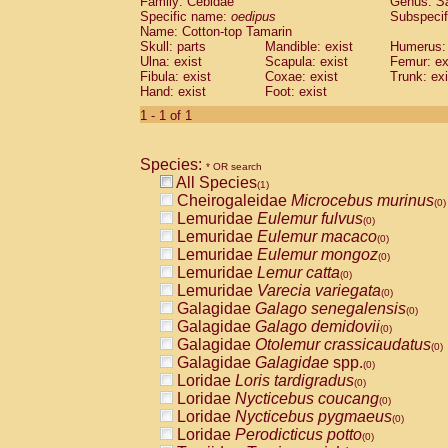
Family: Cebidae
Genus:
S
Cebidae
Saguinus midas
(0)
Specific name:
oedipus
Subspecif
Cebidae
Saguinus mystax
(0)
Name: Cotton-top Tamarin
Cebidae
Saguinus nigricollis
Skull: parts
Mandible: exist
(0)
Humerus: 
Cebidae
Saguinus oedipus
Ulna: exist
Scapula: exist
Femur: ex
(1)
Fibula: exist
Coxae: exist
Trunk: exi
Cebidae
Saguinus weddelli
(0)
Hand: exist
Foot: exist
Cebidae
Saguinus
spp.
(0)
Cebidae
Aotus trivirgatus
1 - 1 of 1
(0)
Cebidae
Cebus albifrons
(0)
Cebidae
Cebus apella
(0)
Species:
Cebidae
Cebus capucinus
* OR search
(0)
All Species
Cebidae
Cebus nigrivittatus
(1)
(0)
Cheirogaleidae
Microcebus murinus
Cebidae
Cebus
spp.
(0)
(0)
Lemuridae
Eulemur fulvus
Cebidae
Saimiri boliviensis
(0)
(0)
Lemuridae
Eulemur macaco
Cebidae
Saimiri sciureus
(0)
(0)
Lemuridae
Eulemur mongoz
Atelidae
Alouatta caraya
(0)
(0)
Lemuridae
Lemur catta
Atelidae
Alouatta fusca
(0)
(0)
Lemuridae
Varecia variegata
Atelidae
Alouatta seniculus
(0)
(0)
Galagidae
Galago senegalensis
Atelidae
Alouatta
spp.
(0)
(0)
Galagidae
Galago demidovii
Atelidae
Ateles belzebuth
(0)
(0)
Galagidae
Otolemur crassicaudatus
Atelidae
Ateles geoffroyi
(0)
(0)
Galagidae
Galagidae
spp.
Atelidae
Ateles paniscus
(0)
(0)
Loridae
Loris tardigradus
Atelidae
Ateles
spp.
(0)
(0)
Loridae
Nycticebus coucang
Atelidae
Lagothrix lagothricha
(0)
(0)
Loridae
Nycticebus pygmaeus
Atelidae
Lagothrix lagothricha cana
(0)
(0)
Loridae
Perodicticus potto
Pitheciidae
Cacajao calvus rubicundu
(0)