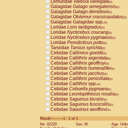
Lemuridae
Varecia variegata
(0)
Galagidae
Galago senegalensis
(0)
Galagidae
Galago demidovii
(0)
Galagidae
Otolemur crassicaudatus
(0)
Galagidae
Galagidae
spp.
(0)
Loridae
Loris tardigradus
(0)
Loridae
Nycticebus coucang
(0)
Loridae
Nycticebus pygmaeus
(0)
Loridae
Perodicticus potto
(0)
Tarsiidae
Tarsius syrichta
(0)
Cebidae
Callimico goeldii
(0)
Cebidae
Callithrix argentata
(0)
Cebidae
Callithrix geoffroyi
(0)
Cebidae
Callithrix humeralifer
(0)
Cebidae
Callithrix jacchus
(0)
Cebidae
Callithrix penicillata
(0)
Cebidae
Callithrix
spp.
(0)
Cebidae
Cebuella pygmaea
(0)
Cebidae
Leontopithecus rosalia
(0)
Cebidae
Saguinus bicolor
(0)
Cebidae
Saguinus fuscicollis
(0)
Cebidae
Saguinus geoffroyi
(0)
Cebidae
Saguinus imperator
(0)
Result-----------1 - 1 of 1
Cebidae
Saguinus labiatus
(0)
No: 02220
Sex: M
Age: Unk
Cebidae
Saguinus leucopus
(0)