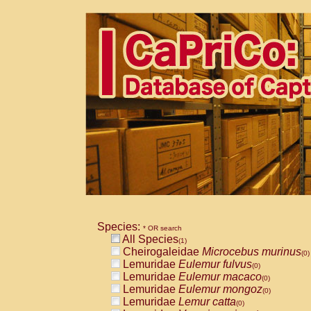
Species:
* OR search
All Species
(1)
Cheirogaleidae
Microcebus murinus
(0)
Lemuridae
Eulemur fulvus
(0)
Lemuridae
Eulemur macaco
(0)
Lemuridae
Eulemur mongoz
(0)
Lemuridae
Lemur catta
(0)