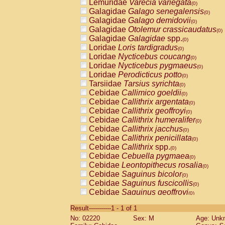
Lemuridae
Varecia variegata
(0)
Galagidae
Galago senegalensis
(0)
Galagidae
Galago demidovii
(0)
Galagidae
Otolemur crassicaudatus
(0)
Galagidae
Galagidae
spp.
(0)
Loridae
Loris tardigradus
(0)
Loridae
Nycticebus coucang
(0)
Loridae
Nycticebus pygmaeus
(0)
Loridae
Perodicticus potto
(0)
Tarsiidae
Tarsius syrichta
(0)
Cebidae
Callimico goeldii
(0)
Cebidae
Callithrix argentata
(0)
Cebidae
Callithrix geoffroyi
(0)
Cebidae
Callithrix humeralifer
(0)
Cebidae
Callithrix jacchus
(0)
Cebidae
Callithrix penicillata
(0)
Cebidae
Callithrix
spp.
(0)
Cebidae
Cebuella pygmaea
(0)
Cebidae
Leontopithecus rosalia
(0)
Cebidae
Saguinus bicolor
(0)
Cebidae
Saguinus fuscicollis
(0)
Cebidae
Saguinus geoffroyi
(0)
Cebidae
Saguinus imperator
(0)
Result-----------1 - 1 of 1
Cebidae
Saguinus labiatus
(0)
No: 02220
Sex: M
Age: Unk
Cebidae
Saguinus leucopus
(0)