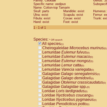
Family: Cebidae
Genus:
S
Cebidae
Saguinus midas
(0)
Specific name:
oedipus
Subspecif
Cebidae
Saguinus mystax
(0)
Name: Cotton-top Tamarin
Cebidae
Saguinus nigricollis
Skull: parts
Mandible: exist
(0)
Humerus: 
Cebidae
Saguinus oedipus
Ulna: exist
Scapula: exist
Femur: ex
(1)
Fibula: exist
Coxae: exist
Trunk: exi
Cebidae
Saguinus weddelli
(0)
Hand: exist
Foot: exist
Cebidae
Saguinus
spp.
(0)
Cebidae
Aotus trivirgatus
1 - 1 of 1
(0)
Cebidae
Cebus albifrons
(0)
Cebidae
Cebus apella
(0)
Species:
Cebidae
Cebus capucinus
* OR search
(0)
All species
Cebidae
Cebus nigrivittatus
(1)
(0)
Cheirogaleidae
Microcebus murinus
Cebidae
Cebus
spp.
(0)
(0)
Lemuridae
Eulemur fulvus
Cebidae
Saimiri boliviensis
(0)
(0)
Lemuridae
Eulemur macaco
Cebidae
Saimiri sciureus
(0)
(0)
Lemuridae
Eulemur mongoz
Atelidae
Alouatta caraya
(0)
(0)
Lemuridae
Lemur catta
Atelidae
Alouatta fusca
(0)
(0)
Lemuridae
Varecia variegata
Atelidae
Alouatta seniculus
(0)
(0)
Galagidae
Galago senegalensis
Atelidae
Alouatta
spp.
(0)
(0)
Galagidae
Galago demidovii
Atelidae
Ateles belzebuth
(0)
(0)
Galagidae
Otolemur crassicaudatus
Atelidae
Ateles geoffroyi
(0)
(0)
Galagidae
Galagidae
spp.
Atelidae
Ateles paniscus
(0)
(0)
Loridae
Loris tardigradus
Atelidae
Ateles
spp.
(0)
(0)
Loridae
Nycticebus coucang
Atelidae
Lagothrix lagothricha
(0)
(0)
Loridae
Nycticebus pygmaeus
Atelidae
Lagothrix lagothricha cana
(0)
(0)
Loridae
Perodicticus potto
Pitheciidae
Cacajao calvus rubicundu
(0)