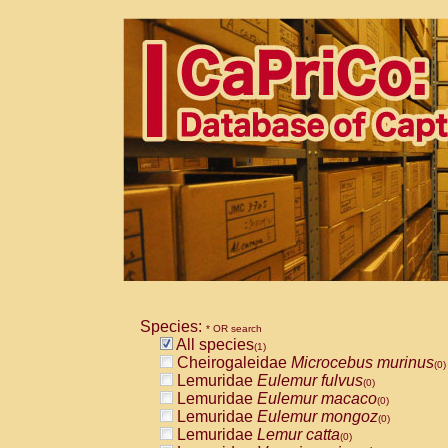
Species:
* OR search
All species
(1)
Cheirogaleidae
Microcebus murinus
(0)
Lemuridae
Eulemur fulvus
(0)
Lemuridae
Eulemur macaco
(0)
Lemuridae
Eulemur mongoz
(0)
Lemuridae
Lemur catta
(0)