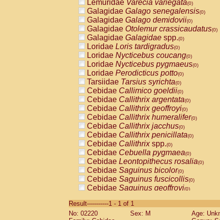
Lemuridae
Varecia variegata
(0)
Galagidae
Galago senegalensis
(0)
Galagidae
Galago demidovii
(0)
Galagidae
Otolemur crassicaudatus
(0)
Galagidae
Galagidae
spp.
(0)
Loridae
Loris tardigradus
(0)
Loridae
Nycticebus coucang
(0)
Loridae
Nycticebus pygmaeus
(0)
Loridae
Perodicticus potto
(0)
Tarsiidae
Tarsius syrichta
(0)
Cebidae
Callimico goeldii
(0)
Cebidae
Callithrix argentata
(0)
Cebidae
Callithrix geoffroyi
(0)
Cebidae
Callithrix humeralifer
(0)
Cebidae
Callithrix jacchus
(0)
Cebidae
Callithrix penicillata
(0)
Cebidae
Callithrix
spp.
(0)
Cebidae
Cebuella pygmaea
(0)
Cebidae
Leontopithecus rosalia
(0)
Cebidae
Saguinus bicolor
(0)
Cebidae
Saguinus fuscicollis
(0)
Cebidae
Saguinus geoffroyi
(0)
Cebidae
Saguinus imperator
(0)
Result-----------1 - 1 of 1
Cebidae
Saguinus labiatus
(0)
No: 02220
Sex: M
Age: Unk
Cebidae
Saguinus leucopus
(0)