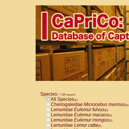
Species:
* OR search
All Species
(1)
Cheirogaleidae
Microcebus murinus
(0)
Lemuridae
Eulemur fulvus
(0)
Lemuridae
Eulemur macaco
(0)
Lemuridae
Eulemur mongoz
(0)
Lemuridae
Lemur catta
(0)