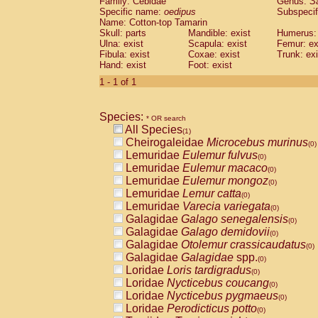
Family: Cebidae
Genus:
S
Cebidae
Saguinus midas
(0)
Specific name:
oedipus
Subspecif
Cebidae
Saguinus mystax
(0)
Name: Cotton-top Tamarin
Cebidae
Saguinus nigricollis
Skull: parts
Mandible: exist
(0)
Humerus: 
Cebidae
Saguinus oedipus
Ulna: exist
Scapula: exist
Femur: ex
(1)
Fibula: exist
Coxae: exist
Trunk: exi
Cebidae
Saguinus weddelli
(0)
Hand: exist
Foot: exist
Cebidae
Saguinus
spp.
(0)
Cebidae
Aotus trivirgatus
1 - 1 of 1
(0)
Cebidae
Cebus albifrons
(0)
Cebidae
Cebus apella
(0)
Species:
Cebidae
Cebus capucinus
* OR search
(0)
All Species
Cebidae
Cebus nigrivittatus
(1)
(0)
Cheirogaleidae
Microcebus murinus
Cebidae
Cebus
spp.
(0)
(0)
Lemuridae
Eulemur fulvus
Cebidae
Saimiri boliviensis
(0)
(0)
Lemuridae
Eulemur macaco
Cebidae
Saimiri sciureus
(0)
(0)
Lemuridae
Eulemur mongoz
Atelidae
Alouatta caraya
(0)
(0)
Lemuridae
Lemur catta
Atelidae
Alouatta fusca
(0)
(0)
Lemuridae
Varecia variegata
Atelidae
Alouatta seniculus
(0)
(0)
Galagidae
Galago senegalensis
Atelidae
Alouatta
spp.
(0)
(0)
Galagidae
Galago demidovii
Atelidae
Ateles belzebuth
(0)
(0)
Galagidae
Otolemur crassicaudatus
Atelidae
Ateles geoffroyi
(0)
(0)
Galagidae
Galagidae
spp.
Atelidae
Ateles paniscus
(0)
(0)
Loridae
Loris tardigradus
Atelidae
Ateles
spp.
(0)
(0)
Loridae
Nycticebus coucang
Atelidae
Lagothrix lagothricha
(0)
(0)
Loridae
Nycticebus pygmaeus
Atelidae
Lagothrix lagothricha cana
(0)
(0)
Loridae
Perodicticus potto
Pitheciidae
Cacajao calvus rubicundu
(0)