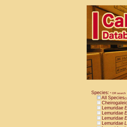
Species:
* OR search
All Species
(1
Cheirogalei
Lemuridae
E
Lemuridae
E
Lemuridae
E
Lemuridae
L