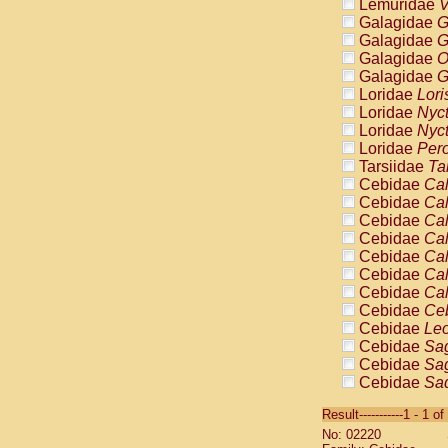
Lemuridae
V
Galagidae
G
Galagidae
G
Galagidae
O
Galagidae
G
Loridae
Lori
Loridae
Nyc
Loridae
Nyc
Loridae
Pero
Tarsiidae
Ta
Cebidae
Cal
Cebidae
Cal
Cebidae
Cal
Cebidae
Cal
Cebidae
Cal
Cebidae
Cal
Cebidae
Cal
Cebidae
Ce
Cebidae
Leo
Cebidae
Sag
Cebidae
Sag
Cebidae
Sag
Cebidae
Sag
Result-----------1 - 1 of
Cebidae
Sag
No: 02220
Cebidae
Sa