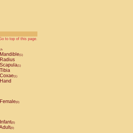
Go to top of this page.
ch
Mandible
(1)
Radius
Scapula
(1)
Tibia
Coxae
(1)
Hand
Female
(0)
Infant
(0)
Adult
(0)