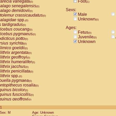
arecia variegata
Foot
(0)
(1)
alago senegalensis
(0)
Sexs:
alago demidovii
(0)
Male
tolemur crassicaudatus
(0)
Unknown
alagidae
spp.
(0)
(0)
s tardigradus
(0)
Ages:
ticebus coucang
(0)
Fetus
(0)
ticebus pygmaeus
(0)
Juvenile
(0)
dicticus potto
(0)
Unknown
rsius syrichta
(0)
limico goeldii
(0)
lithrix argentata
(0)
lithrix geoffroyi
(0)
lithrix humeralifer
(0)
lithrix jacchus
(0)
lithrix penicillata
(0)
lithrix
spp.
(0)
buella pygmaea
(0)
ntopithecus rosalia
(0)
uinus bicolor
(0)
uinus fuscicollis
(0)
uinus geoffroyi
(0)
uinus imperator
(0)
 1
uinus labiatus
(0)
Sex: M
Age: Unknown
guinus leucopus
(0)