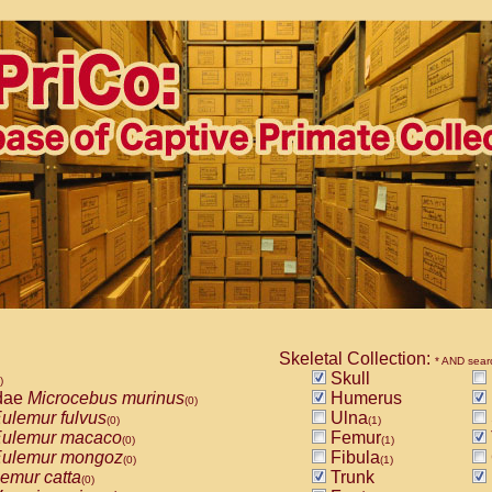
Skeletal Collection:
* AND sear
Skull
)
dae
Microcebus murinus
Humerus
(0)
ulemur fulvus
Ulna
(0)
(1)
ulemur macaco
Femur
(0)
(1)
ulemur mongoz
Fibula
(0)
(1)
emur catta
Trunk
(0)