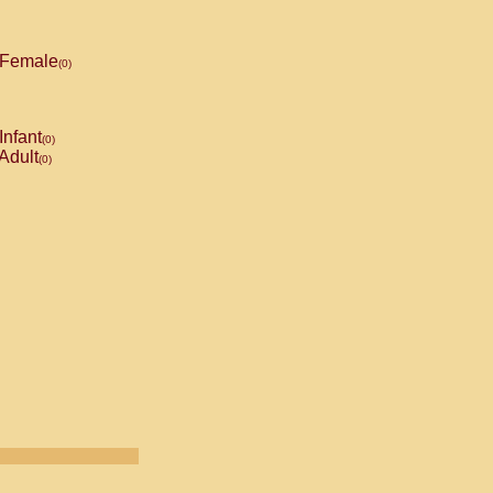
Female
(0)
Infant
(0)
Adult
(0)