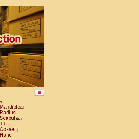
ch
Mandible
(1)
Radius
Scapula
(1)
Tibia
Coxae
(1)
Hand