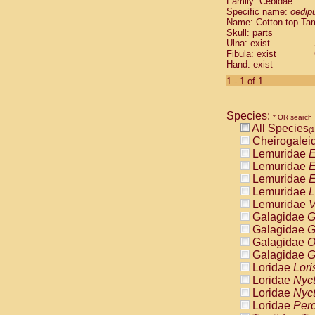
Family: Cebidae
Cebidae
Sa
Specific name:
oedip
Cebidae
Sa
Name: Cotton-top Ta
Cebidae
Sag
Skull: parts
Cebidae
Sa
Ulna: exist
Fibula: exist
Cebidae
Sag
Hand: exist
Cebidae
Sa
Cebidae
Aot
1 - 1 of 1
Cebidae
Ceb
Cebidae
Ceb
Species:
Cebidae
Ce
* OR search
All Species
Cebidae
Ceb
(1
Cheirogalei
Cebidae
Ce
Lemuridae
E
Cebidae
Sai
Lemuridae
E
Cebidae
Sai
Lemuridae
E
Atelidae
Alo
Lemuridae
L
Atelidae
Alo
Lemuridae
V
Atelidae
Alo
Galagidae
G
Atelidae
Alo
Galagidae
G
Atelidae
Ate
Galagidae
O
Atelidae
Ate
Galagidae
G
Atelidae
Ate
Loridae
Lori
Atelidae
Ate
Loridae
Nyc
Atelidae
Lag
Loridae
Nyc
Atelidae
Lag
Loridae
Pero
Pitheciidae