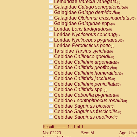
Lemuridae
Varecia variegata
(0)
Galagidae
Galago senegalensis
(0)
Galagidae
Galago demidovii
(0)
Galagidae
Otolemur crassicaudatus
(0)
Galagidae
Galagidae
spp.
(0)
Loridae
Loris tardigradus
(0)
Loridae
Nycticebus coucang
(0)
Loridae
Nycticebus pygmaeus
(0)
Loridae
Perodicticus potto
(0)
Tarsiidae
Tarsius syrichta
(0)
Cebidae
Callimico goeldii
(0)
Cebidae
Callithrix argentata
(0)
Cebidae
Callithrix geoffroyi
(0)
Cebidae
Callithrix humeralifer
(0)
Cebidae
Callithrix jacchus
(0)
Cebidae
Callithrix penicillata
(0)
Cebidae
Callithrix
spp.
(0)
Cebidae
Cebuella pygmaea
(0)
Cebidae
Leontopithecus rosalia
(0)
Cebidae
Saguinus bicolor
(0)
Cebidae
Saguinus fuscicollis
(0)
Cebidae
Saguinus geoffroyi
(0)
Cebidae
Saguinus imperator
(0)
Result-----------1 - 1 of 1
Cebidae
Saguinus labiatus
(0)
No: 02220
Sex: M
Age: Unk
Cebidae
Saguinus leucopus
(0)