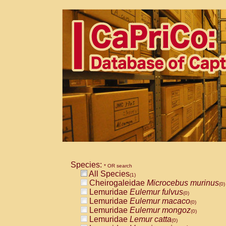
Species:
* OR search
All Species
(1)
Cheirogaleidae
Microcebus murinus
(0)
Lemuridae
Eulemur fulvus
(0)
Lemuridae
Eulemur macaco
(0)
Lemuridae
Eulemur mongoz
(0)
Lemuridae
Lemur catta
(0)