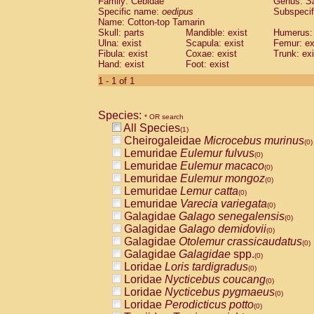
Family: Cebidae
Genus:
S
Cebidae
Saguinus midas
(0)
Specific name:
oedipus
Subspecif
Cebidae
Saguinus mystax
(0)
Name: Cotton-top Tamarin
Cebidae
Saguinus nigricollis
Skull: parts
Mandible: exist
(0)
Humerus: 
Cebidae
Saguinus oedipus
Ulna: exist
Scapula: exist
Femur: ex
(1)
Fibula: exist
Coxae: exist
Trunk: exi
Cebidae
Saguinus weddelli
(0)
Hand: exist
Foot: exist
Cebidae
Saguinus
spp.
(0)
Cebidae
Aotus trivirgatus
1 - 1 of 1
(0)
Cebidae
Cebus albifrons
(0)
Cebidae
Cebus apella
(0)
Species:
Cebidae
Cebus capucinus
* OR search
(0)
All Species
Cebidae
Cebus nigrivittatus
(1)
(0)
Cheirogaleidae
Microcebus murinus
Cebidae
Cebus
spp.
(0)
(0)
Lemuridae
Eulemur fulvus
Cebidae
Saimiri boliviensis
(0)
(0)
Lemuridae
Eulemur macaco
Cebidae
Saimiri sciureus
(0)
(0)
Lemuridae
Eulemur mongoz
Atelidae
Alouatta caraya
(0)
(0)
Lemuridae
Lemur catta
Atelidae
Alouatta fusca
(0)
(0)
Lemuridae
Varecia variegata
Atelidae
Alouatta seniculus
(0)
(0)
Galagidae
Galago senegalensis
Atelidae
Alouatta
spp.
(0)
(0)
Galagidae
Galago demidovii
Atelidae
Ateles belzebuth
(0)
(0)
Galagidae
Otolemur crassicaudatus
Atelidae
Ateles geoffroyi
(0)
(0)
Galagidae
Galagidae
spp.
Atelidae
Ateles paniscus
(0)
(0)
Loridae
Loris tardigradus
Atelidae
Ateles
spp.
(0)
(0)
Loridae
Nycticebus coucang
Atelidae
Lagothrix lagothricha
(0)
(0)
Loridae
Nycticebus pygmaeus
Atelidae
Lagothrix lagothricha cana
(0)
(0)
Loridae
Perodicticus potto
Pitheciidae
Cacajao calvus rubicundu
(0)